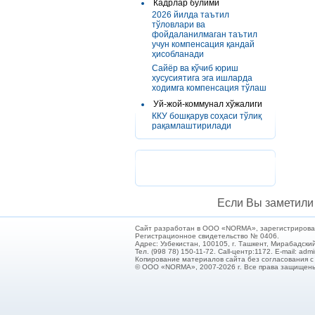
Кадрлар бўлими
2026 йилда таътил
тўловлари ва
фойдаланилмаган таътил
учун компенсация қандай
ҳисобланади
Сайёр ва кўчиб юриш
хусусиятига эга ишларда
ходимга компенсация тўлаш
Уй-жой-коммунал хўжалиги
ККУ бошқарув соҳаси тўлиқ
рақамлаштирилади
Если Вы заметили 
Сайт разработан в ООО «NORMA», зарегистрирован 
Регистрационное свидетельство № 0406.
Адрес: Узбекистан, 100105, г. Ташкент, Мирабадский
Тел. (998 78) 150-11-72. Call-центр:1172. E-mail: ad
Копирование материалов сайта без согласования 
© ООО «NORMA», 2007-2026 г. Все права защищен