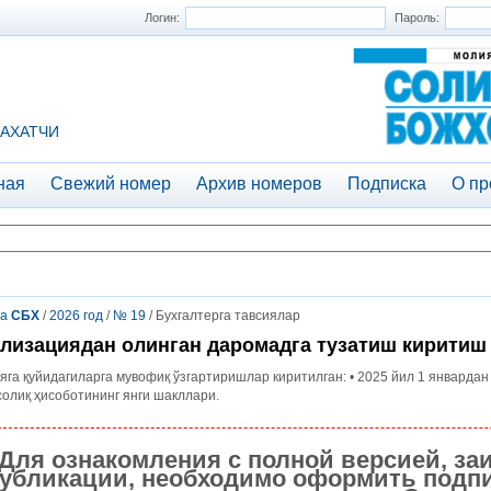
Логин:
Пароль:
АХАТЧИ
ная
Свежий номер
Архив номеров
Подписка
О пр
та
СБХ
/
2026 год
/
№ 19
/ Бухгалтерга тавсиялар
лизациядан олинган даромадга тузатиш киритиш
яга қуйидагиларга мувофиқ ўзгартиришлар киритилган: • 2025 йил 1 январдан 
солиқ ҳисоботининг янги шакллари.
Для ознакомления с полной версией, за
убликации, необходимо оформить подпи