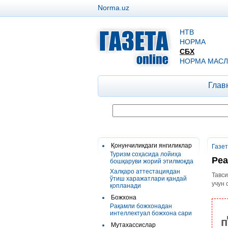
Norma.uz
НТВ
НОРМА
СБХ
НОРМА МАСЛ
Глав
Қонунчиликдаги янгиликлар
Газе
Туризм соҳасида лойиҳа
Реа
бошқаруви жорий этилмоқда
Халқаро аттестациядан
Тавси
ўтиш харажатлари қандай
учун 
қопланади
Божхона
Рақамли божхонадан
интеллектуал божхона сари
п
Мутахассислар