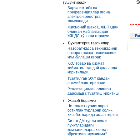
э
тушунтиради
Барча имтиёз ва
преференциялар ягона
электрон реестрга
жамланади
Жисмоний шахс ШЖБПҲдан
олинган маблағлардан
ЖШДС тўлаши керакми
Ре
Бухгалтерга тавсиялар
Назорат-касса техникасини
назорат-касса техникасини
ким қўллаши керак
ҚҚС товар ва хизмат
қийматига қандай ҳолларда
киритилади
Тузатилган ЭҲФ қандай
расмийлаштирилади
Реализациядан олинган
даромадга тузатиш киритиш
Жавоб берамиз
Чет эллик туристларга
сотилган турларни солиқ
ҳисоботларида акс эттириш
Битта ДМ турли аҳоли
пунктларидаги
компанияларга хизмат
кўрсатиши мумкинми?