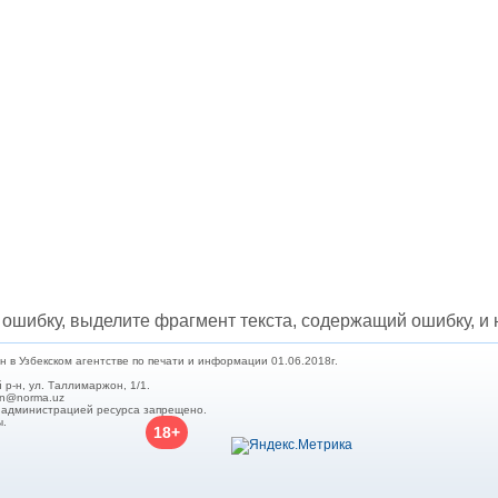
ошибку, выделите фрагмент текста, содержащий ошибку, и н
в Узбекском агентстве по печати и информации 01.06.2018г.
 р-н, ул. Таллимаржон, 1/1.
min@norma.uz
с администрацией ресурса запрещено.
ы.
18+