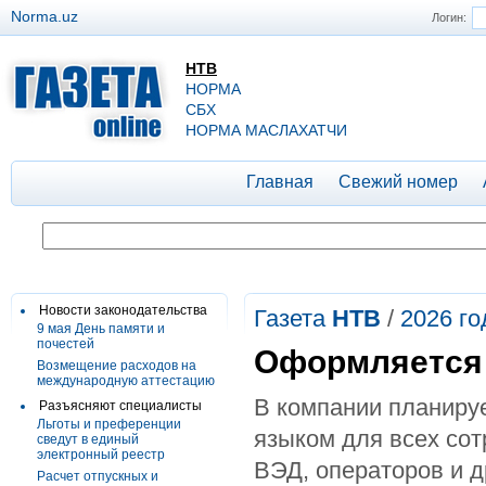
Norma.uz
Логин:
НТВ
НОРМА
СБХ
НОРМА МАСЛАХАТЧИ
Главная
Свежий номер
Новости законодательства
Газета
НТВ
/
2026 го
9 мая День памяти и
почестей
Оформляется
Возмещение расходов на
международную аттестацию
В компании планиру
Разъясняют специалисты
Льготы и преференции
языком для всех сот
сведут в единый
электронный реестр
ВЭД, операторов и д
Расчет отпускных и