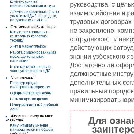
компенсации за
руководства, с цел
неиспользованный отпуск
взаимодействия и ра
Должно ли физическое лицо
уплатить НДФЛ со средств,
полученных из ИНПС
трудовых договорах
Рекомендации бухгалтеру
не закреплено; комп
Кто должен применять
контрольно-кассовую
сотрудников; планир
технику
действующих сотруд
Учет в маркетплейсе
Работа с маркированными
знании узбекского 
прохладительными
напитками
Достаточно ли оформ
Кто и как может вернуть
часть уплаченного НДС
должностные инстру
Мы отвечаем!
дополнительных сог
Если тур продан
иностранным туристам
правильный порядок
Оформляется приказом
минимизировать юри
Есть ли противоречия
Ненормированный рабочий
день
Жилищно-коммунальное
Для озна
хозяйство
Как учитывать мнение
заинтер
наймодателей на общем
собрании?