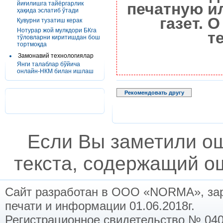
йиғилишга тайёргарлик
печатную и
ҳақида эслатиб ўтади
газет. 
Қувурни тузатиш керак
Нотурар жой мулкдори БКга
т
тўловларни киритишдан бош
тортмоқда
Замонавий технологиялар
Янги талаблар бўйича
онлайн-НКМ билан ишлаш
Рекомендовать другу
Если Вы заметили о
текста, содержащий ош
Сайт разработан в ООО «NORMA», заре
печати и информации 01.06.2018г.
Регистрационное свидетельство № 040