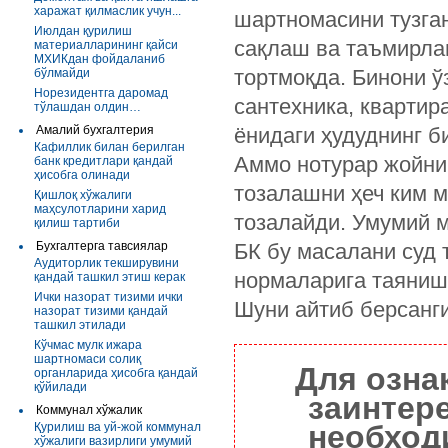
харажат қилмаслик учун...
шартномасини тузган
Июлдан қурилиш
сақлаш ва таъмирла
материалларининг қайси
МХИКдан фойдаланиб
тортмоқда. Бинони ў
бўлмайди
Норезидентга даромад
сантехника, квартир
тўлашдан олдин…
Амалий бухгалтерия
ёнидаги ҳудуднинг б
Кафиллик билан берилган
Аммо нотурар жойни
банк кредитлари қандай
ҳисобга олинади
тозалашни ҳеч ким м
Қишлоқ хўжалиги
маҳсулотларини харид
тозалайди. Умумий м
қилиш тартиби
Бухгалтерга тавсиялар
БК бу масалани суд 
Аудиторлик текширувини
нормаларига таяниш
қандай ташкил этиш керак
Ички назорат тизими ички
Шуни айтиб берсанги
назорат тизими қандай
ташкил этилади
Кўчмас мулк ижара
шартномаси солиқ
Для озна
органларида ҳисобга қандай
қўйилади
заинтер
Коммунал хўжалик
необход
Қурилиш ва уй-жой коммунал
хўжалиги вазирлиги умумий