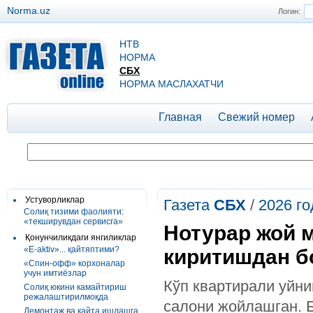
Norma.uz
Логин:
НТВ
НОРМА
СБХ
НОРМА МАСЛАХАТЧИ
Главная
Свежий номер
Устуворликлар
Газета
СБХ
/
2026 го
Солиқ тизими фаолияти:
«текширувдан сервисга»
Нотурар жой 
Қонунчиликдаги янгиликлар
«E-aktiv»... қайтяптими?
киритишдан б
«Спин-офф» корхоналар
учун имтиёзлар
Кўп квартирали уйни
Солиқ юкини камайтириш
режалаштирилмоқда
салони жойлашган. 
Демонтаж ва қайта ишлашга