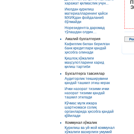
п
харажат қилмаслик учун...
э
Июлдан қурилиш
материалларининг қайси
МХИКдан фойдаланиб
бўлмайди
Норезидентга даромад
тўлашдан олдин…
Амалий бухгалтерия
Ре
Кафиллик билан берилган
банк кредитлари қандай
ҳисобга олинади
Қишлоқ хўжалиги
маҳсулотларини харид
қилиш тартиби
Бухгалтерга тавсиялар
Аудиторлик текширувини
қандай ташкил этиш керак
Ички назорат тизими ички
назорат тизими қандай
ташкил этилади
Кўчмас мулк ижара
шартномаси солиқ
органларида ҳисобга қандай
қўйилади
Коммунал хўжалик
Қурилиш ва уй-жой коммунал
хўжалиги вазирлиги умумий