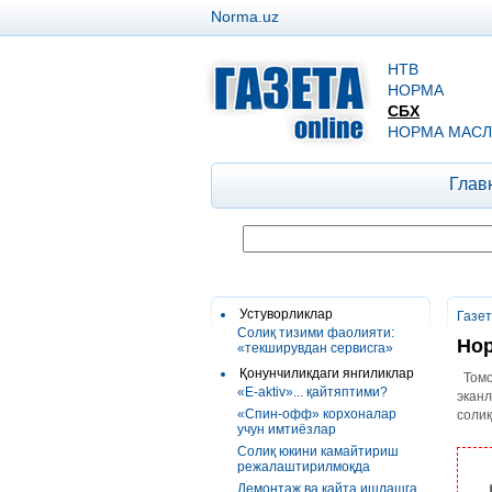
Norma.uz
НТВ
НОРМА
СБХ
НОРМА МАСЛ
Глав
Устуворликлар
Газе
Солиқ тизими фаолияти:
Нор
«текширувдан сервисга»
Қонунчиликдаги янгиликлар
Томо
«E-aktiv»... қайтяптими?
эканл
«Спин-офф» корхоналар
соли
учун имтиёзлар
Солиқ юкини камайтириш
режалаштирилмоқда
Демонтаж ва қайта ишлашга