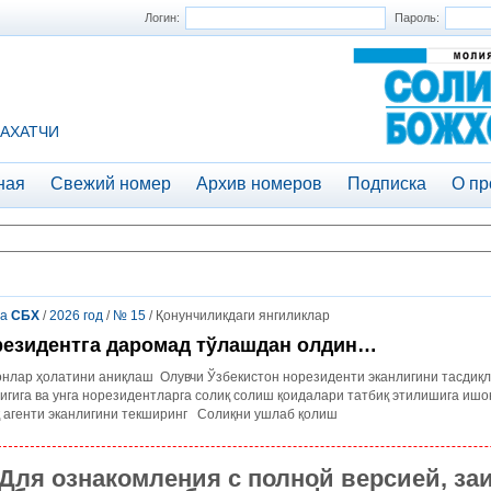
Логин:
Пароль:
АХАТЧИ
ная
Свежий номер
Архив номеров
Подписка
О пр
та
СБХ
/
2026 год
/
№ 15
/ Қонунчиликдаги янгиликлар
езидентга даромад тўлашдан олдин…
нлар ҳолатини аниқлаш Олувчи Ўзбекистон норезиденти эканлигини тасдиқ
игига ва унга норезидентларга солиқ солиш қоидалари татбиқ этилишига ишон
қ агенти эканлигини текширинг Солиқни ушлаб қолиш
Для ознакомления с полной версией, за