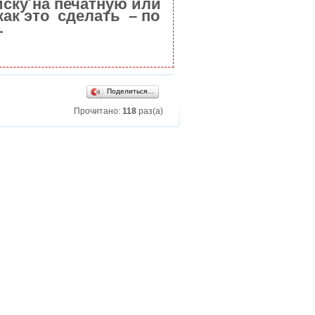
ску на печатную или
как это сделать – по
.
Поделиться…
Прочитано:
118
раз(а)