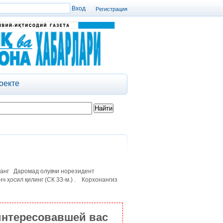
Регистрация
оекте
ланг Даромад олувчи норезидент
ч ҳосил қилинг (СК 33-м.) . Корхонангиз
интересовавшей вас