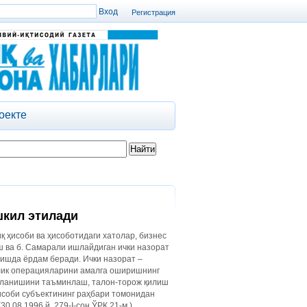
Регистрация
оекте
шкил этилади
қ ҳисоби ва ҳисоботидаги хатолар, бизнес
 ва б. Самарали ишлайдиган ички назорат
ишда ёрдам беради. Ички назорат –
лик операцияларини амалга оширишнинг
ақланишини таъминлаш, талон-торож қилиш
исоби субъектининг раҳбари томонидан
.08.1996 й. 279-I-сон ЎРҚ 21-м.).