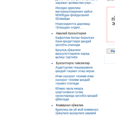
харажат қилмаслик учун...
Июлдан қурилиш
материалларининг қайси
МХИКдан фойдаланиб
п
бўлмайди
э
Норезидентга даромад
тўлашдан олдин…
Амалий бухгалтерия
Кафиллик билан берилган
банк кредитлари қандай
ҳисобга олинади
Қишлоқ хўжалиги
Ре
маҳсулотларини харид
қилиш тартиби
Бухгалтерга тавсиялар
Аудиторлик текширувини
қандай ташкил этиш керак
Ички назорат тизими ички
назорат тизими қандай
ташкил этилади
Кўчмас мулк ижара
шартномаси солиқ
органларида ҳисобга қандай
қўйилади
Коммунал хўжалик
Қурилиш ва уй-жой коммунал
хўжалиги вазирлиги умумий