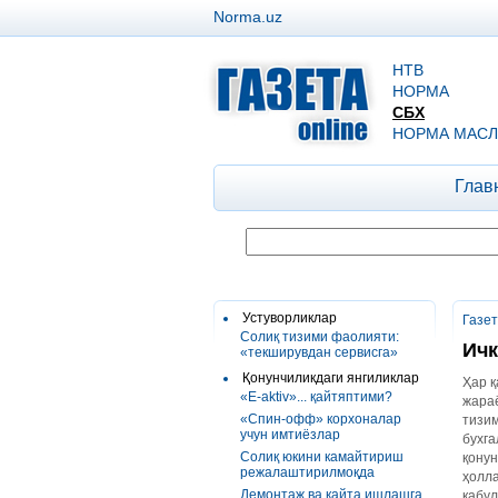
Norma.uz
НТВ
НОРМА
СБХ
НОРМА МАСЛ
Глав
Устуворликлар
Газе
Солиқ тизими фаолияти:
Ичк
«текширувдан сервисга»
Қонунчиликдаги янгиликлар
Ҳар қ
«E-aktiv»... қайтяптими?
жара
«Спин-офф» корхоналар
тизи
учун имтиёзлар
бухг
Солиқ юкини камайтириш
қонун
режалаштирилмоқда
ҳолла
Демонтаж ва қайта ишлашга
қабул