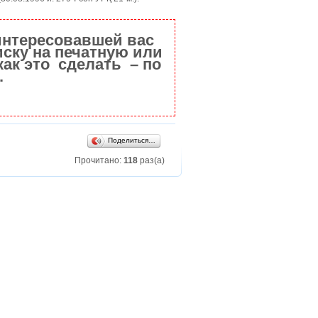
интересовавшей вас
ску на печатную или
как это сделать – по
.
Поделиться…
Прочитано:
118
раз(а)