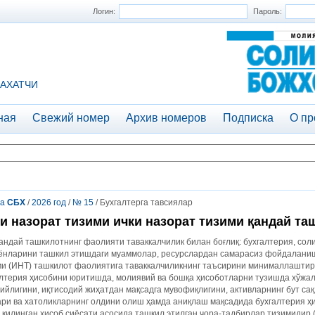
Логин:
Пароль:
АХАТЧИ
ная
Свежий номер
Архив номеров
Подписка
О пр
та
СБХ
/
2026 год
/
№ 15
/ Бухгалтерга тавсиялар
и назорат тизими ички назорат тизими қандай та
андай ташкилотнинг фаолияти таваккалчилик билан боғлиқ: бухгалтерия, соли
ёнларини ташкил этишдаги муаммолар, ресурслардан самарасиз фойдаланиш
ми (ИНТ) ташкилот фаолиятига таваккалчиликнинг таъсирини минималлаштир
алтерия ҳисобини юритишда, молиявий ва бошқа ҳисоботларни тузишда хўжа
ийлигини, иқтисодий жиҳатдан мақсадга мувофиқлигини, активларнинг бут с
ри ва хатоликларнинг олдини олиш ҳамда аниқлаш мақсадида бухгалтерия ҳ
 қилинган ҳисоб сиёсати асосида ташкил этилган чора-тадбирлар тизимидир (30