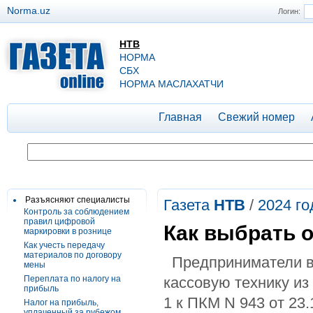
Norma.uz
Логин:
НТВ
НОРМА
СБХ
НОРМА МАСЛАХАТЧИ
Главная
Свежий номер
Разъясняют специалисты
Газета
НТВ
/
2024 го
Контроль за соблюдением
правил цифровой
Как выбрать 
маркировки в рознице
Как учесть передачу
материалов по договору
Предприниматели в 
мены
Переплата по налогу на
кассовую технику из
прибыль
1 к ПКМ N 943 от 23.
Налог на прибыль,
уплаченный за рубежом