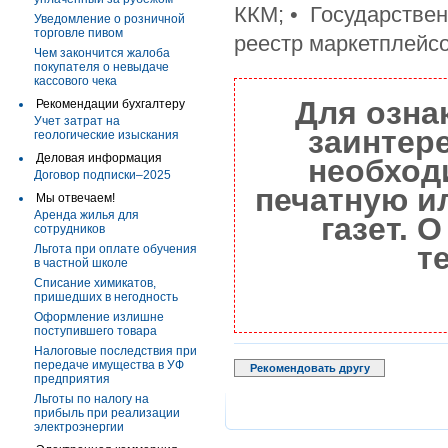
ККМ; • Государствен
Уведомление о розничной
торговле пивом
реестр маркетплейсо
Чем закончится жалоба
покупателя о невыдаче
кассового чека
Для озна
Рекомендации бухгалтеру
Учет затрат на
заинтер
геологические изыскания
Деловая информация
необход
Договор подписки–2025
печатную и
Мы отвечаем!
Аренда жилья для
газет. 
сотрудников
т
Льгота при оплате обучения
в частной школе
Списание химикатов,
пришедших в негодность
Оформление излишне
поступившего товара
Налоговые последствия при
передаче имущества в УФ
Рекомендовать другу
предприятия
Льготы по налогу на
прибыль при реализации
электроэнергии