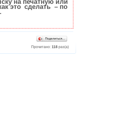
ску на печатную или
как это сделать – по
.
Поделиться…
Прочитано:
118
раз(а)