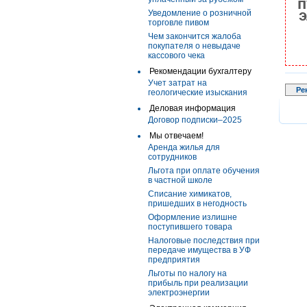
п
э
Уведомление о розничной
торговле пивом
Чем закончится жалоба
покупателя о невыдаче
кассового чека
Рекомендации бухгалтеру
Учет затрат на
Ре
геологические изыскания
Деловая информация
Договор подписки–2025
Мы отвечаем!
Аренда жилья для
сотрудников
Льгота при оплате обучения
в частной школе
Списание химикатов,
пришедших в негодность
Оформление излишне
поступившего товара
Налоговые последствия при
передаче имущества в УФ
предприятия
Льготы по налогу на
прибыль при реализации
электроэнергии