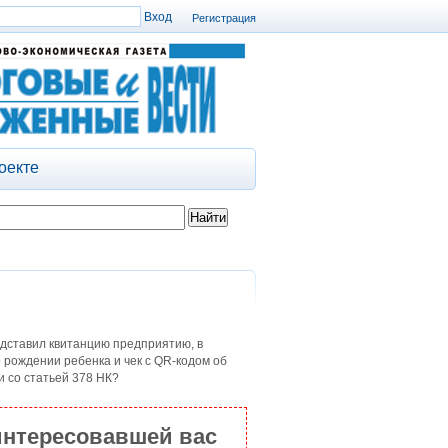
Регистрация
оекте
едставил квитанцию предприятию, в
о рождении ребенка и чек с QR-кодом об
и со статьей 378 НК?
интересовавшей вас