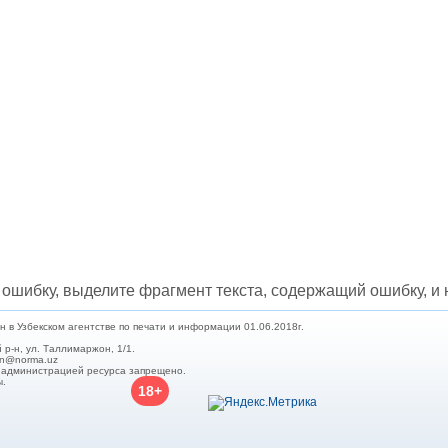
ошибку, выделите фрагмент текста, содержащий ошибку, и н
в Узбекском агентстве по печати и информации 01.06.2018г.
 р-н, ул. Таллимаржон, 1/1.
min@norma.uz
с администрацией ресурса запрещено.
ы.
18+