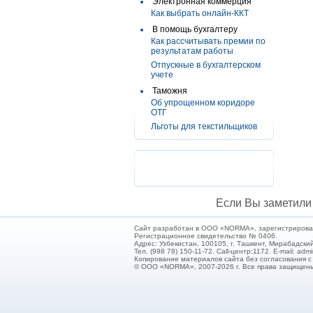
Электронная коммерция
Как выбрать онлайн-ККТ
В помощь бухгалтеру
Как рассчитывать премии по
результатам работы
Отпускные в бухгалтерском
учете
Таможня
Об упрощенном коридоре
ОТГ
Льготы для текстильщиков
Если Вы заметили 
Сайт разработан в ООО «NORMA», зарегистрирован 
Регистрационное свидетельство № 0406.
Адрес: Узбекистан, 100105, г. Ташкент, Мирабадский
Тел. (998 78) 150-11-72. Call-центр:1172. E-mail: ad
Копирование материалов сайта без согласования 
© ООО «NORMA», 2007-2026 г. Все права защищен