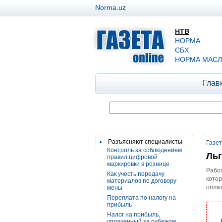
Norma.uz
НТВ
НОРМА
СБХ
НОРМА МАСЛ
Глав
Разъясняют специалисты
Газе
Контроль за соблюдением
Льг
правил цифровой
маркировки в рознице
Работ
Как учесть передачу
котор
материалов по договору
оплат
мены
Переплата по налогу на
прибыль
Налог на прибыль,
уплаченный за рубежом