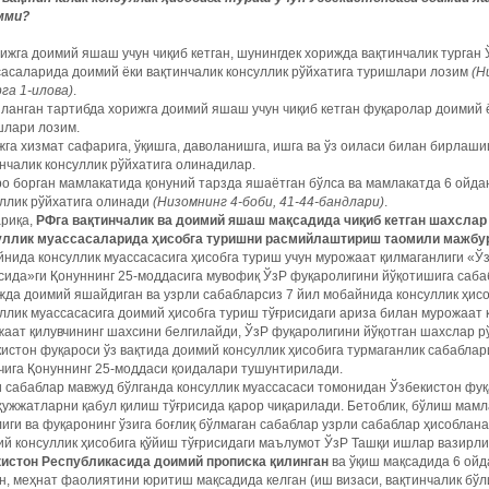
мми?
ижга доимий яшаш учун чиқиб кетган, шунингдек хорижда вақтинчалик турган
асаларида доимий ёки вақтинчалик консуллик рўйхатига туришлари лозим
(Н
га 1-илова)
.
ланган тартибда хорижга доимий яшаш учун чиқиб кетган фуқаролар доимий ё
шлари лозим.
га хизмат сафарига, ўқишга, даволанишга, ишга ва ўз оиласи билан бирлаши
нчалик консуллик рўйхатига олинадилар.
о борган мамлакатида қонуний тарзда яшаётган бўлса ва мамлакатда 6 ойдан
ллик рўйхатига олинади
(Низомнинг 4-боби, ­41-44-бандлари)
.
ариқа,
РФга вақтинчалик ва доимий яшаш мақсадида чиқиб кетган шахслар
уллик муассасаларида ҳисобга туришни расмийлаштириш таомили мажбу
нида консуллик муассасасига ҳисобга туриш учун мурожаат қилмаганлиги «Ў
сида»ги Қонуннинг 25-моддасига мувофиқ ЎзР фуқаролигини йўқотишига саба
да доимий яшайдиган ва узрли сабабларсиз 7 йил мобайнида консуллик ҳисо
ллик муассасасига доимий ҳисобга туриш тўғрисидаги ариза билан мурожаат 
аат қилувчининг шахсини белгилайди, ЎзР фуқаролигини йўқотган шахслар 
истон фуқароси ўз вақтида доимий консуллик ҳисобига турмаганлик сабаблар
чига Қонуннинг 25-моддаси қоидалари тушунтирилади.
 сабаблар мавжуд бўлганда консуллик муассасаси томонидан Ўзбекистон фуқ
ҳужжатларни қабул қилиш тўғрисида қарор чиқарилади. Бетоблик, бўлиш мам
иги ва фуқаронинг ўзига боғлиқ бўлмаган сабаблар узрли сабаблар ҳисоблан
й консуллик ҳисобига қўйиш тўғрисидаги маълумот ЎзР Ташқи ишлар вазирл
кистон Республикасида доимий прописка қилинган
ва ўқиш мақсадида 6 ойд
н, меҳнат фаолиятини юритиш мақсадида келган (иш визаси, вақтинчалик бўл