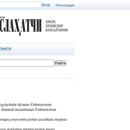
Регистрация
оекте
 ҳудудида бўлган Ўзбекистон
а доимий яшайдиган Ўзбекистон
олари учун консуллик ҳисобига туриш
шаш жойидан пропискадан ўчиш