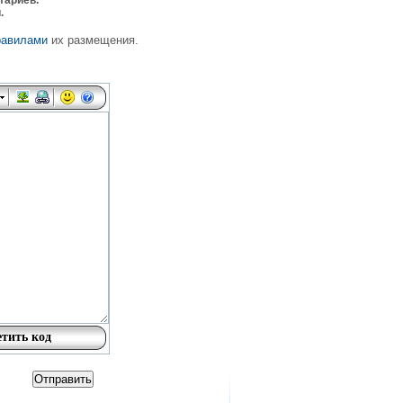
тариев.
.
равилами
их размещения.