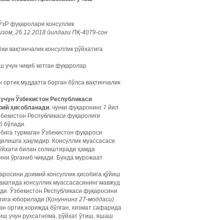
 ЎзР фуқаролари консуллик
изом, 26.12.2018 йилдаги ПҚ-4079-сон
ки вақтинчалик консуллик рўйхатига
ш учун чиқиб кетган фуқаролар
 ортиқ муддатга борган бўлса вақтинчалик
 учун Ўзбекистон Республикаси
рий ҳисобланади
, чунки фуқаронинг 7 йил
збекистон Республикаси фуқаролиги
б бўлади.
бига турмаган Ўзбекистон фуқароси
қилишга ҳақлидир. Консуллик муассасаси
рўйхати билан солиштиради ҳамда
ини ўрганиб чиқади. Бунда мурожаат
аросини доимий консуллик ҳисобига қўйиш
лакатида консуллик муассасасининг мавжуд
ади. Ўзбекистон Республикаси фуқаросини
игига юборилади
(Қонуннинг 27-моддаси).
ан ортиқ хорижда бўлган, хизмат сафарида
иш учун рухсатнома, рўйхат ўтиш, яшаш