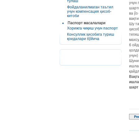
тўлаш
учун 
Фойдаланилмаган таътил
шарт
учун компенсация ҳисоб-
ва ўз
китоби
вақти
Паспорт масалалари
Шу та
Хорижга чиқиш учун паспорт
ҳисоб
Консуллик ҳисобига туриш
тегиш
қоидалари бўйича
махс
6 ойд
ҳолд
учун)
Шунин
ишлаш
қайдл
Вақт
ишла
шарт
Ре