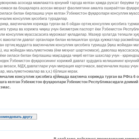
гувоҳнома асосида мамлакатга қонуний тарзда келган ҳамда рухсат берувчи ту
номаси ва бошқаларга асосан меҳнат фаолиятини амалга ошираётган фуқар
 оиласи билан бирлашиш учун келган Ўзбекистон фуқаролари консуллик муас
нчалик консуллик ҳисобига турадилар.
риқа, вақтинчалик хорижда турган ва 6 ойдан ортиқ консуллик ҳисобига турм
ига туриш ва хорижга чиқиш учун биометрик паспорт ёки Ўзбекистон Республ
ли консуллик муассасасига мурожаат қиладилар. Мазкур ҳолатда тегишли ҳуқ
ус ваколатли давлат органлари билан келишилган ҳолда ҳужжатлар расмийл
ан ортиқ муддатга вақтинчалик консуллик ҳисобига туришда ўқиш жойидан м
а), иш жойидан маълумотнома (ёки меҳнат шартномаси), даволаш муассасас
 ёки оиласи билан бирлашиш мақсадида чиқиб кетган шахслар учун - қариндо
гдек Ўзбекистон фуқаросининг хорижий давлат ҳудудига келишининг қонуний
 визаси, МДҲ давлатлари учун миграция карточкаси, вақтинчалик яшаш учун
ар, маълумотномалар ва ҳ.к.) бўлиши керак.
инчалик консуллик ҳисобига қўйишда вақтинча хорижда турган ва РФга 6 о
шга келган Ўзбекистон фуқаролари Ўзбекистон Республикасидаги доими
 эмас.
комендовать другу