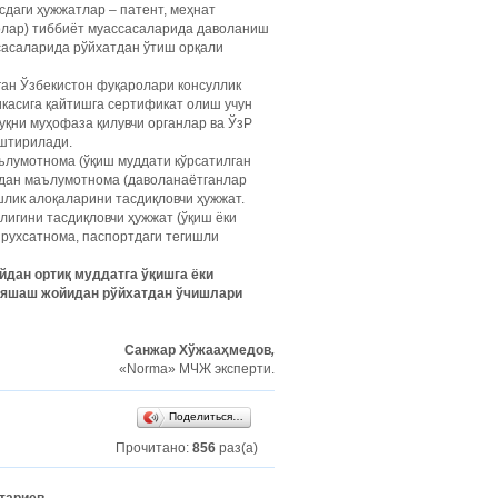
сдаги ҳужжатлар – патент, меҳнат
олар) тиббиёт муассасаларида даволаниш
сасаларида рўйхатдан ўтиш орқали
аган Ўзбекистон фуқаролари консуллик
икасига қайтишга сертификат олиш учун
уқни муҳофаза қилувчи органлар ва ЎзР
аштирилади.
аълумотнома (ўқиш муддати кўрсатилган
идан маълумотнома (даволанаётганлар
шлик алоқаларини тасдиқловчи ҳужжат.
лигини тасдиқловчи ҳужжат (ўқиш ёки
 рухсатнома, паспортдаги тегишли
йдан ортиқ муддатга ўқишга ёки
й яшаш жойидан рўйхатдан ўчишлари
Санжар Хўжааҳмедов
,
«Norma» МЧЖ эксперти.
Поделиться…
Прочитано:
856
раз(а)