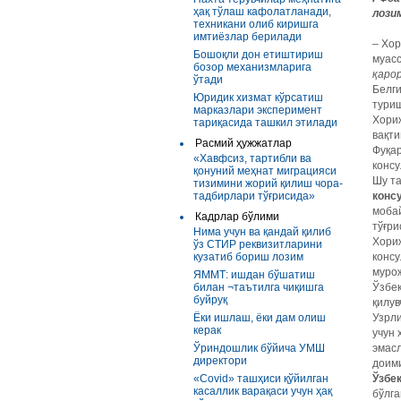
ҳақ тўлаш кафолатланади,
лози
техникани олиб киришга
имтиёзлар берилади
– Хор
Бошоқли дон етиштириш
муасс
бозор механизмларига
қарор
ўтади
Белги
Юридик хизмат кўрсатиш
тури
марказлари эксперимент
Хориж
тариқасида ташкил этилади
вақти
Расмий ҳужжатлар
Фуқар
«Хавфсиз, тартибли ва
консу
қонуний меҳнат миграцияси
Шу т
тизимини жорий қилиш чора-
тадбирлари тўғрисида»
конс
мобай
Кадрлар бўлими
тўғри
Нима учун ва қандай қилиб
Хориж
ўз СТИР реквизитларини
кузатиб бориш лозим
консу
мурож
ЯММТ: ишдан бўшатиш
билан ¬таътилга чиқишга
Ўзбек
буйруқ
қилув
Ёки ишлаш, ёки дам олиш
Узрли
керак
учун 
Ўриндошлик бўйича УМШ
эмасл
директори
доими
«Covid» ташҳиси қўйилган
Ўзбе
касаллик варақаси учун ҳақ
бўлга