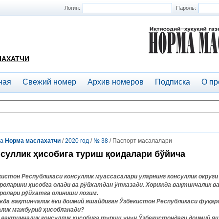
Логин:
Пароль:
ЛАХАТЧИ
ная
Свежий номер
Архив номеров
Подписка
О пр
та
Норма маслахатчи
/
2020 год
/
№ 38
/ Паспорт масалалари
суллик ҳисобига туриш қоидалари бўйича
кистон Республикаси консуллик муассасалари уларнинг консуллик округи
роларини ҳисобга олади ва рўйхатдан ўтказади. Хорижда вақтинчалик в
ролари рўйхатга олиниши лозим.
жда вақтинчалик ёки доимий яшайдиган Ўзбекистон Республикаси фуқар
алик мажбурий ҳисобланади?
 вақтинчалик консуллик ҳисобига туриш учун Ўзбекистондаги доимий я