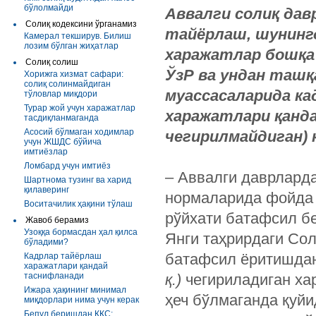
бўлолмайди
Аввалги солиқ дав
Солиқ кодексини ўрганамиз
тайёрлаш, шунинг
Камерал текширув. Билиш
лозим бўлган жиҳатлар
харажатлар бошқа
Солиқ солиш
ЎзР ва ундан ташқ
Хорижга хизмат сафари:
солиқ солинмайдиган
муассасаларида к
тўловлар миқдори
Турар жой учун харажатлар
харажатлари қанда
тасдиқланмаганда
Асосий бўлмаган ходимлар
чегирилмайдиган)
учун ЖШДС бўйича
имтиёзлар
Ломбард учун имтиёз
– Аввалги даврларда
Шартнома тузинг ва харид
қилаверинг
нормаларида фойда 
Воситачилик ҳақини тўлаш
рўйхати батафсил б
Жавоб берамиз
Узоққа бормасдан ҳал қилса
Янги таҳрирдаги Со
бўладими?
батафсил ёритишдан
Кадрлар тайёрлаш
харажатлари қандай
таснифланади
қ.)
чегириладиган ха
Ижара ҳақининг минимал
ҳеч бўлмаганда қуй
миқдорлари нима учун керак
Бепул беришдан ҚҚС: