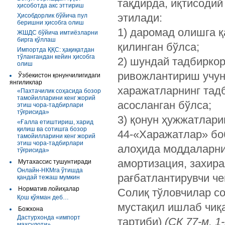
тақдирда, иқтисодий
ҳисоботда акс эттириш
этилади:
Ҳисобдорлик бўйича пул
беришни ҳисобга олиш
1) даромад олишга 
ЖШДС бўйича имтиёзларни
бирга қўллаш
қилинган бўлса;
Импортда ҚҚС: ҳақиқатдан
тўлангандан кейин ҳисобга
2) шундай тадбирко
олиш
ривожлантириш учун 
Ўзбекистон қонунчилигидаги
янгиликлар
харажатларнинг тад
«Пахтачилик соҳасида бозор
тамойилларини кенг жорий
асосланган бўлса;
этиш чора-тадбирлари
тўғрисида»
3) қонун ҳужжатлари
«Ғалла етиштириш, харид
қилиш ва сотишга бозор
44-«Харажатлар» бо
тамойилларини кенг жорий
этиш чора-тадбирлари
алоҳида моддаларни
тўғрисида»
амортизация, захир
Мутахассис тушунтиради
Онлайн-НКМга ўтишда
рағбатлантирувчи ч
қандай тежаш мумкин
Норматив лойиҳалар
Солиқ тўловчилар с
Қош қўяман деб…
мустақил ишлаб чиқ
Божхона
Дастурхонда «импорт
тартиби)
(СК 77-м. 1-
маҳсулоти»