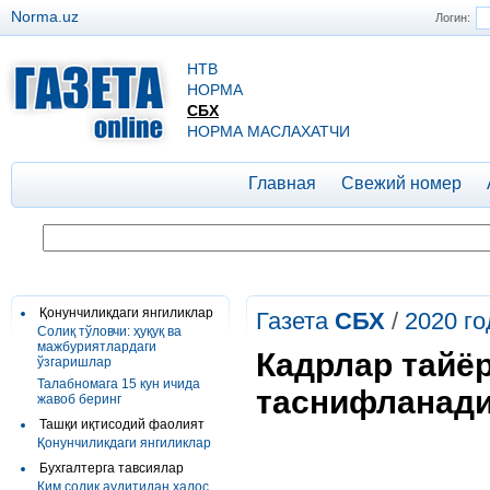
Norma.uz
Логин:
НТВ
НОРМА
СБХ
НОРМА МАСЛАХАТЧИ
Главная
Свежий номер
Қонунчиликдаги янгиликлар
Газета
СБХ
/
2020 го
Солиқ тўловчи: ҳуқуқ ва
мажбуриятлардаги
Кадрлар тайё
ўзгаришлар
Талабномага 15 кун ичида
таснифланад
жавоб беринг
Ташқи иқтисодий фаолият
Қонунчиликдаги янгиликлар
Бухгалтерга тавсиялар
Ким солиқ аудитидан халос