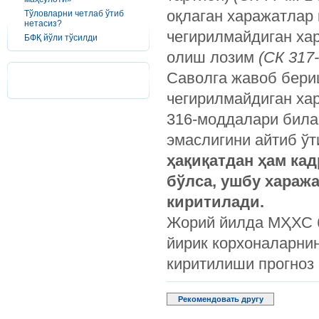
оқлаган харажатлар
Тўловларни четлаб ўтиб
нетасиз?
чегирилмайдиган хар
БФҚ йўли тўсилди
олиш лозим
(СК 317-
Саволга жавоб бери
чегирилмайдиган хар
316-моддалари била
эмаслигини айтиб ўт
ҳақиқатдан ҳам кад
бўлса, ушбу хараж
киритилади.
Жорий йилда МҲХС б
йирик корхоналарнин
киритилиши прогноз
Рекомендовать другу