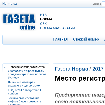
Norma.uz
Логин:
НТВ
НОРМА
СБХ
НОРМА МАСЛАХАТЧИ
Главная
Свежий номер
Новости законодательства
Газета
Норма
/
2017
«Кафолат» откроет пункты
продажи страховых полисов
Место регист
бизнесу
Лицензии ювелирам
выдадут в «одном окне»
КОДП–2017 вводится с 1
ноября
Предприятие наме
Техническое состояние
свою деятельност
лифтов будут проверять
ежегодно