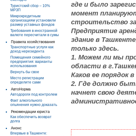
где и было зареги
Туристский сбор – 10%
МРЗП
момент планируют
Микрокредитным
организациям установили
строительство за
размер уставных фондов
Предприятие арен
Требования в иностранной
валюте пересчитали в сумы
здание в Ташкенте
Правила хозяйствования
только здесь.
Транспортные услуги как
доход нерезидента
1. Можем ли мы п
Помещения семейного
предприятия: варианты
области в г.Ташк
использования
Вернуть бы свое
Каков ее порядок в
Место регистрации
2. Где должно быт
определите сами
АвтоНорма
начнет свою деят
Автодороги под контролем
административное
Факт алкогольного
опьянения нужно доказать
Рекомендации юриста
Как обеспечить возврат
долга
Анонс
Впервые в Ташкенте: