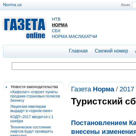
Norma.uz
Логин:
НТВ
НОРМА
СБХ
НОРМА МАСЛАХАТЧИ
Главная
Свежий номер
Новости законодательства
Газета
Норма
/
2017
«Кафолат» откроет пункты
продажи страховых полисов
Туристский с
бизнесу
Лицензии ювелирам
выдадут в «одном окне»
КОДП–2017 вводится с 1
ноября
Постановлением Каб
Техническое состояние
внесены изменения
лифтов будут проверять
ежегодно