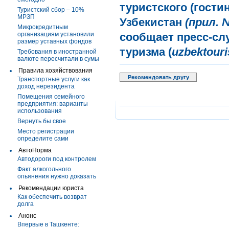
туристского (гости
Туристский сбор – 10%
МРЗП
Узбекистан
(прил. 
Микрокредитным
организациям установили
сообщает пресс-сл
размер уставных фондов
туризма (
uzbektour
Требования в иностранной
валюте пересчитали в сумы
Правила хозяйствования
Рекомендовать другу
Транспортные услуги как
доход нерезидента
Помещения семейного
предприятия: варианты
использования
Вернуть бы свое
Место регистрации
определите сами
АвтоНорма
Автодороги под контролем
Факт алкогольного
опьянения нужно доказать
Рекомендации юриста
Как обеспечить возврат
долга
Анонс
Впервые в Ташкенте: