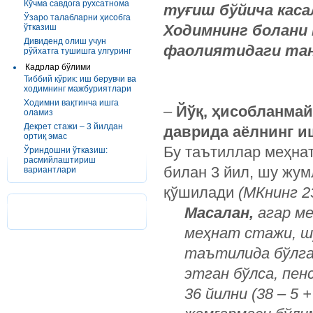
Кўчма савдога рухсатнома
туғиш бўйича каса
Ўзаро талабларни ҳисобга
Ходимнинг болани
ўтказиш
Дивиденд олиш учун
фаолиятидаги та
рўйхатга тушишга улгуринг
Кадрлар бўлими
Тиббий кўрик: иш берувчи ва
ходимнинг мажбуриятлари
Ходимни вақтинча ишга
–
Йўқ, ҳисобланма
оламиз
Декрет стажи – 3 йилдан
даврида аёлнинг и
ортиқ эмас
Бу таътиллар меҳнат
Ўриндошни ўтказиш:
расмийлаштириш
билан 3 йил, шу жум
вариантлари
қўшилади
(МКнинг ­2
Масалан,
агар ме
меҳнат стажи, ш
таътилида бўлган
этган бўлса, пен
36 йилни (38 – 5 