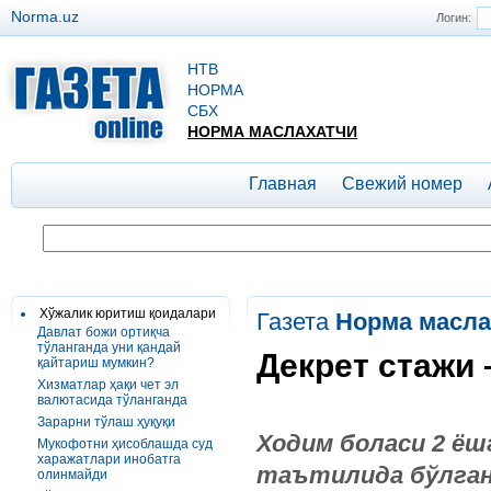
Norma.uz
Логин:
НТВ
НОРМА
СБХ
НОРМА МАСЛАХАТЧИ
Главная
Свежий номер
Хўжалик юритиш қоидалари
Газета
Норма масла
Давлат божи ортиқча
тўланганда уни қандай
Декрет стажи 
қайтариш мумкин?
Хизматлар ҳақи чет эл
валютасида тўланганда
Зарарни тўлаш ҳуқуқи
Ходим боласи 2 ёш
Мукофотни ҳисоблашда суд
харажатлари инобатга
таътилида бўлган 
олинмайди