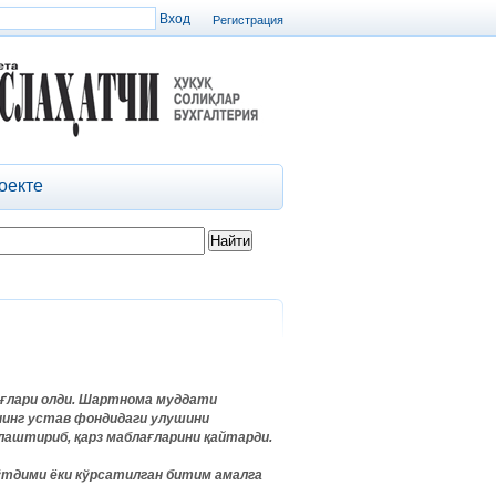
Регистрация
оекте
ағлари олди. Шартнома муддати
ининг устав фондидаги улушини
аштириб, қарз маблағларини қайтарди.
 ўтдими ёки кўрсатилган битим амалга