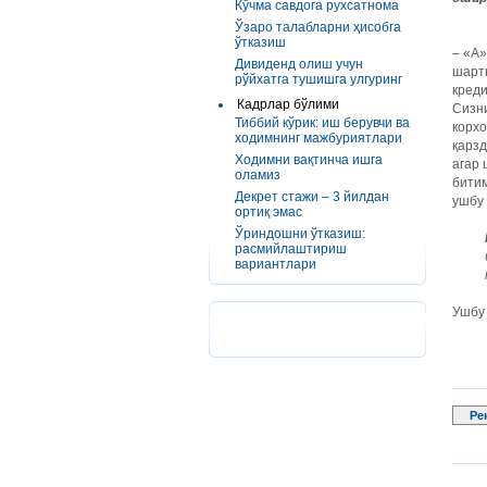
Кўчма савдога рухсатнома
Ўзаро талабларни ҳисобга
ўтказиш
– «А»
Дивиденд олиш учун
шартн
рўйхатга тушишга улгуринг
кред
Кадрлар бўлими
Сизни
Тиббий кўрик: иш берувчи ва
корхо
ходимнинг мажбуриятлари
қарзд
Ходимни вақтинча ишга
агар
оламиз
битим
Декрет стажи – 3 йилдан
ушбу 
ортиқ эмас
Ўриндошни ўтказиш:
расмийлаштириш
вариантлари
Ушбу 
Ре