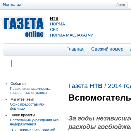
Norma.uz
Логин:
НТВ
НОРМА
СБХ
НОРМА МАСЛАХАТЧИ
Главная
Свежий номер
События
Газета
НТВ
/
2014 го
Правильная маркировка
товара – залог успеха
Вспомогатель
Мы отвечаем!
Офис предоставило
физлицо
Наши проекты
За годы независи
Постоянные учреждения без
недоразумения
расходы госбюдже
1UZ. Первые шаги: краткий