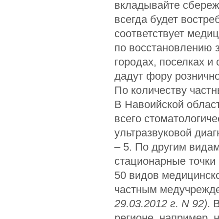
вкладывайте сбереже
всегда будет востре
соответствует медиц
по восстановлению 
городах, поселках и
дадут фору рознично
По количеству част
В Навоийской област
всего стоматологичес
ультразвуковой диаг
– 5. По другим вида
стационарные точки
50 видов медицинск
частным медучрежд
29.03.2012 г.
N
92)
. 
регионе, например, 