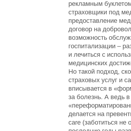
рекламным буклетом
страховщики под ме
предоставление меди
договор на доброво
возможность обслужи
госпитализации – р
и лечиться с испол
медицинских достиж
Но такой подход, ск
страховых услуг и 
вписывается в «форм
за болезнь. А ведь 
«переформатировани
делается на превенти
care (заботиться не 
последние годы раз