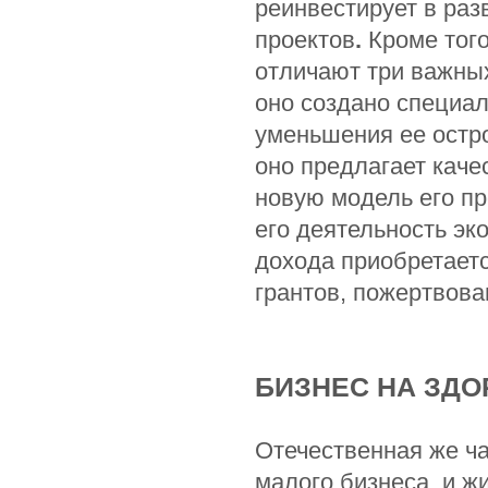
реинвестирует в ра
проектов
.
Кроме тог
отличают три важны
оно создано специа
уменьшения ее остр
оно предлагает каче
новую модель его п
его деятельность эк
дохода приобретается
грантов, пожертвова
БИЗНЕС НА ЗД
Отечественная же ча
малого бизнеса, и ж