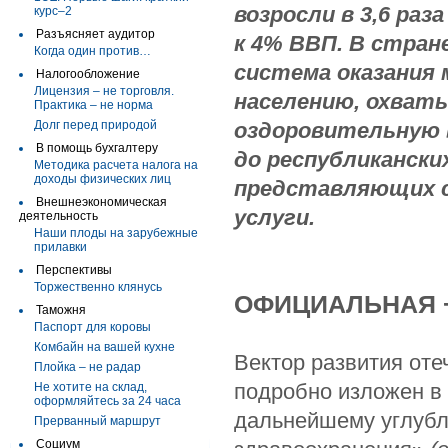
возросли в 3,6 ра
курс–2
Разъясняет аудитор
к 4% ВВП. В стран
Когда один против…
система оказания
Налогообложение
Лицензия – не торговля.
населению, охват
Практика – не норма
Долг перед природой
оздоровительную 
В помощь бухгалтеру
до республикански
Методика расчета налога на
доходы физических лиц
представляющих с
Внешнеэкономическая
услуги.
деятельность
Наши плоды на зарубежные
прилавки
Перспективы
Торжественно клянусь
ОФИЦИАЛЬНАЯ 
Таможня
Паспорт для коровы
Комбайн на вашей кухне
Вектор развития от
Плойка – не радар
подробно изложен в
Не хотите на склад,
оформляйтесь за 24 часа
дальнейшему углуб
Прерванный маршрут
Социум