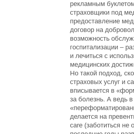
рекламным буклетом
страховщики под ме
предоставление меди
договор на доброво
возможность обслужи
госпитализации – р
и лечиться с испол
медицинских достиж
Но такой подход, ск
страховых услуг и 
вписывается в «форм
за болезнь. А ведь 
«переформатировани
делается на превенти
care (заботиться не 
последние годы раз