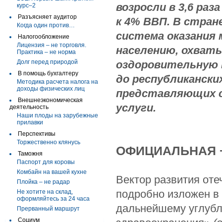
возросли в 3,6 ра
курс–2
Разъясняет аудитор
к 4% ВВП. В стран
Когда один против…
система оказания
Налогообложение
Лицензия – не торговля.
населению, охват
Практика – не норма
Долг перед природой
оздоровительную 
В помощь бухгалтеру
до республикански
Методика расчета налога на
доходы физических лиц
представляющих с
Внешнеэкономическая
услуги.
деятельность
Наши плоды на зарубежные
прилавки
Перспективы
Торжественно клянусь
ОФИЦИАЛЬНАЯ 
Таможня
Паспорт для коровы
Комбайн на вашей кухне
Вектор развития от
Плойка – не радар
подробно изложен в
Не хотите на склад,
оформляйтесь за 24 часа
дальнейшему углуб
Прерванный маршрут
Социум