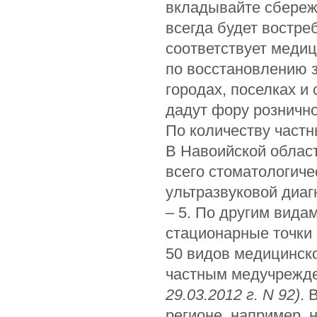
вкладывайте сбереже
всегда будет востре
соответствует медиц
по восстановлению 
городах, поселках и
дадут фору рознично
По количеству част
В Навоийской област
всего стоматологичес
ультразвуковой диаг
– 5. По другим вида
стационарные точки
50 видов медицинск
частным медучрежд
29.03.2012 г.
N
92)
. 
регионе, например, 