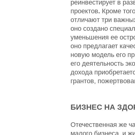
реинвестирует в ра
проектов
.
Кроме тог
отличают три важны
оно создано специа
уменьшения ее остр
оно предлагает каче
новую модель его п
его деятельность эк
дохода приобретается
грантов, пожертвова
БИЗНЕС НА ЗД
Отечественная же ча
малого бизнеса, и ж