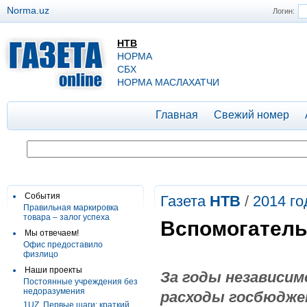
Norma.uz
Логин:
НТВ
НОРМА
СБХ
НОРМА МАСЛАХАТЧИ
Главная
Свежий номер
События
Газета
НТВ
/
2014 го
Правильная маркировка
товара – залог успеха
Вспомогатель
Мы отвечаем!
Офис предоставило
физлицо
Наши проекты
За годы независи
Постоянные учреждения без
недоразумения
расходы госбюдже
1UZ. Первые шаги: краткий