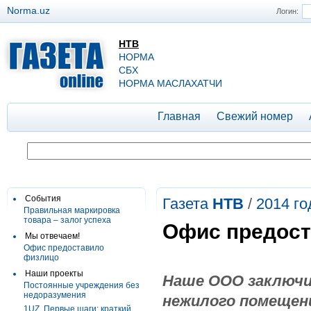
Norma.uz
Логин:
НТВ
НОРМА
СБХ
НОРМА МАСЛАХАТЧИ
Главная
Свежий номер
События
Газета
НТВ
/
2014 го
Правильная маркировка
товара – залог успеха
Офис предост
Мы отвечаем!
Офис предоставило
физлицо
Наши проекты
Наше ООО заключи
Постоянные учреждения без
недоразумения
нежилого помещени
1UZ. Первые шаги: краткий