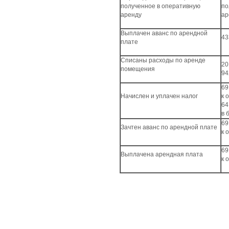
полученное в оперативную
по
аренду
ар
Выплачен аванс по арендной
43
плате
Списаны расходы по аренде
20
помещения
94
69
Начислен и уплачен налог
к 
64
в 
69
Зачтен аванс по арендной плате
к 
69
Выплачена арендная плата
к 