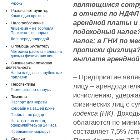
являющимся сотру
курс–2
Разъясняет аудитор
в отчете по НДФЛ
Когда один против…
арендной платы и 
Налогообложение
Лицензия – не торговля.
подоходный налог
Практика – не норма
Долг перед природой
налог: в ГНИ по м
В помощь бухгалтеру
прописки физлица?
Методика расчета налога на
доходы физических лиц
выплате арендной 
Внешнеэкономическая
деятельность
Наши плоды на зарубежные
– Предприятие явля
прилавки
Перспективы
лицу – арендодателю
Торжественно клянусь
исчислению, удержа
Таможня
Паспорт для коровы
физических лиц с с
Комбайн на вашей кухне
кодекса (НК)
. Доход
Плойка – не радар
облагаются по миним
Не хотите на склад,
оформляйтесь за 24 часа
составляет 7,5%
(ст
Прерванный маршрут
Социум