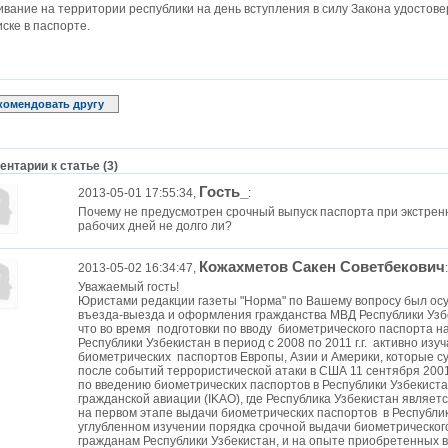
вание на территории республики на день вступления в силу Закона удостов
ске в паспорте.
комендовать другу
нтарии к статье (3)
Гость_
2013-05-01 17:55:34,
:
Почему не предусмотрен срочный выпуск паспорта при экстрен
рабочих дней не долго ли?
Кожахметов Сакен Советбекович
2013-05-02 16:34:47,
:
Уважаемый гость!
Юристами редакции газеты "Норма" по Вашему вопросу был ос
въезда-выезда и оформления гражданства МВД Республики Узбе
что во время подготовки по вводу биометрического паспорта 
Республики Узбекистан в период с 2008 по 2011 г.г. активно 
биометрических паспортов Европы, Азии и Америки, которые с
после событий террористической атаки в США 11 сентября 200
по введению биометрических паспортов в Республики Узбекис
гражданской авиации (IKAO), где Республика Узбекистан являет
на первом этапе выдачи биометрических паспортов в Республи
углубленном изучении порядка срочной выдачи биометрическог
гражданам Республики Узбекистан, и на опыте приобретенных