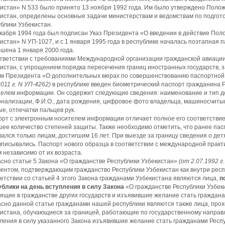
истан» N 533 было принято 13 ноября 1992 года. Им было утверждено Поло
истан, определены основные задачи министерствам и ведомствам по подгот
блики Узбекистан.
кабря 1994 года был подписан Указ Президента «О введении в действие Пол
истан» N УП-1027, и с 1 января 1995 года в республике началась поэтапная
шена 1 января 2000 года.
тветствии с требованиями Международной организации гражданской авиации
истан, с упрощением порядка пересечения границ иностранных государств, 
ом Президента «О дополнительных мерах по совершенствованию паспортной
2011 г.
N
УП-4262)
в республике введен биометрический паспорт гражданина 
елем информации. Он содержит следующие сведения: наименование и тип до
нализации, Ф.И.О., дата рождения, цифровое фото владельца, машиносчиты
е, отпечатки пальцев рук.
рт с электронным носителем информации отличает полное его соответствие
ее количество степеней защиты. Также необходимо отметить, что ранее пас
ался только лицам, достигшим 16 лет. При выезде за границу сведения о дет
вписывались. Паспорт нового образца в соответствии с международной прак
 независимо от их возраста.
сно статье 5 Закона «О гражданстве Республики Узбекистан»
(от 2.07.1992 г
ентом, подтверждающим гражданство Республики Узбекистан как внутри респу
етствии со статьей 4 этого Закона гражданами Узбекистана являются лица,
п
ублики на день вступления в силу Закона
«О гражданстве Республики Узбеки
ящие в гражданстве других государств и изъявившие желание стать граждана
сно данной статье гражданами нашей республики являются также лица, про
истана, обучающиеся за границей, работающие по государственному направл
ления в силу указанного Закона изъявившие желание стать гражданами Респ