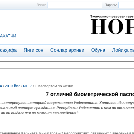
Логин:
Пароль:
АХАТЧИ
 саҳифа
Янги сон
Сонлар архиви
Обуна
Лойиҳа ҳ
а
/
2013 йил
/
№ 17
/ С паспортом по жизни
7 отличий биометрической пас
ь интересуюсь историей современного Узбекистана. Хотелось бы получ
ональный паспорт гражданина Республики Узбекистан и чем он отлича
 ли он выдавался на момент его введения?
становление Кабинета Министров «О мероприятиях, связанных с введением 