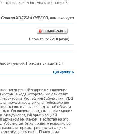
еряется наличием штампа о постоянной
Санжар ХОДЖААХМЕДОВ, наш эксперт
Поделиться…
Прочитано:
7210
раз(а)
ных ситуациях. Приходится ждать 14
Цитировать
уществлен устный запрос в Управление
кистан в ходе которого был дан ответ,
на территории Республики Узбекистан МВД
изучался международный опыт оформления
ущественно вышли вперед в этой области
1 года. Одновременно даны рекомендации
тан Международной организацией
ся активном её членом. Несмотря на это,
ке Узбекистан было принято решение об
о паспорта при экстренных ситуациях
 в ходе осуществления Положения