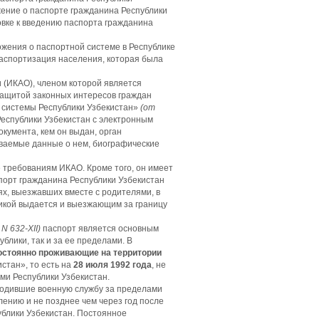
жение о паспорте гражданина Республики
овке к введению паспорта гражданина
ожения о паспортной системе в Республике
 паспортизация населения, которая была
 (ИКАО), членом которой является
защитой законных интересов граждан
 системы Республики Узбекистан»
(от
Республики Узбекистан с электронным
кумента, кем он выдан, орган
ваемые данные о нем, биографические
 требованиям ИКАО. Кроме того, он имеет
порт гражданина Республики Узбекистан
ях, выезжавших вместе с родителями, в
тикой выдается и выезжающим за границу
.
N
632-
XII
)
паспорт является основным
блики, так и за ее пределами. В
остоянно проживающие на территории
стан», то есть на
28 июля 1992 года
, не
ми Республики Узбекистан.
ходившие военную службу за пределами
ению и не позднее чем через год после
ублики Узбекистан. Постоянное