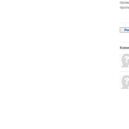
прожи
пропи
Ре
Комме