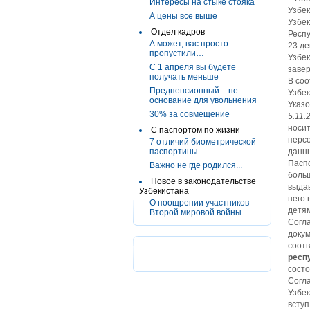
Интересы на стыке стояка
Узбек
А цены все выше
Узбек
Отдел кадров
Респу
А может, вас просто
23 де
пропустили…
Узбек
С 1 апреля вы будете
завер
получать меньше
В соо
Предпенсионный – не
Узбек
основание для увольнения
Указ
30% за совмещение
5.11.
носит
С паспортом по жизни
персо
7 отличий биометрической
паспортины
данны
Паспо
Важно не где родился...
больш
Новое в законодательстве
выдав
Узбекистана
него 
О поощрении участников
детям
Второй мировой войны
Согла
докум
соотв
респ
состо
Согла
Узбек
вступ