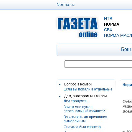
Norma.uz
НТВ
НОРМА
СБХ
НОРМА МАСЛ
Бош
Вопрос в номер!
Норм
Если вы попали в отдельные
Дом, в котором мы живем
Лед тронулся...
Очен
наци
Зачем мне нужен
персональный кабинет?..
Всем
Взыскивать до признания
выморочным
Сначала был спонсор…
– По