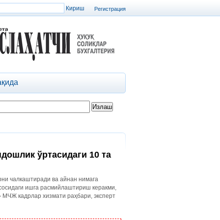
Регистрация
ақида
ндошлик ўртасидаги 10 та
рни чалкаштиради ва айнан нимага
асосидаги ишга расмийлаштириш керакми,
 МЧЖ кадрлар хизмати раҳбари, эксперт