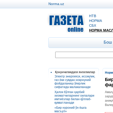
Norma.uz
НТВ
НОРМА
СБХ
НОРМА МАС
Бош
Қонунчиликдаги янгиликлар
Норм
Электр энергияси, иссиқлик,
Бир
газ ёки сувдан ноқонуний
фойдаланиш ўғирлик
фа
сифатида малакаланади
Ҳалок бўлган ҳарбий
Амалд
хизматчиларнинг оилалари
зару
имтиёзлар билан қўллаб-
аниқ
қувватланади
Вале
«Бир нуроний ўн ёшга
масъул»