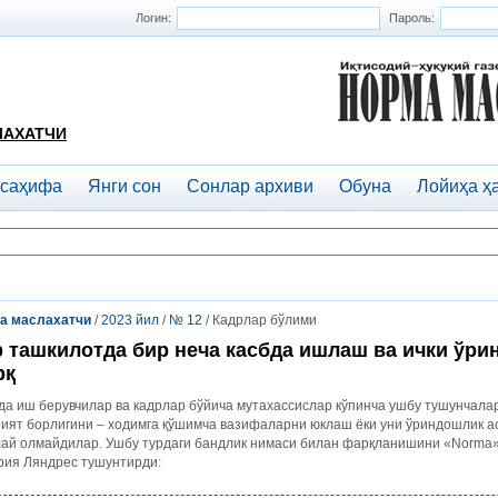
Логин:
Пароль:
ЛАХАТЧИ
 саҳифа
Янги сон
Сонлар архиви
Обуна
Лойиҳа ҳ
а маслахатчи
/
2023 йил
/
№ 12
/ Кадрлар бўлими
 ташкилотда бир неча касбда ишлаш ва ички ўри
рқ
а иш берувчилар ва кадрлар бўйича мутахассислар кўпинча ушбу тушунчала
рият борлигини – ходимга қўшимча вазифаларни юклаш ёки уни ўриндошлик 
лай олмайдилар. Ушбу турдаги бандлик нимаси билан фарқланишини «Norma»
рия Ляндрес тушунтирди: