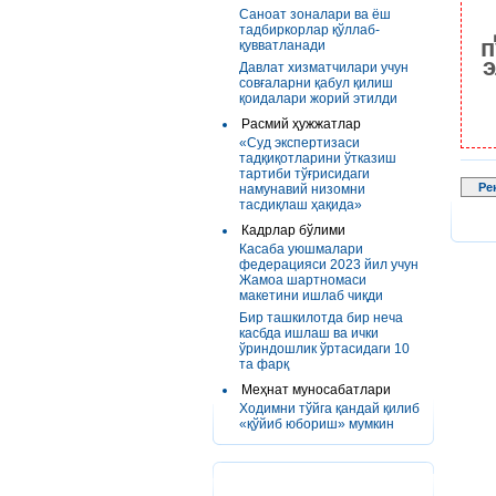
Саноат зоналари ва ёш
тадбиркорлар қўллаб-
п
қувватланади
э
Давлат хизматчилари учун
совғаларни қабул қилиш
қоидалари жорий этилди
Расмий ҳужжатлар
«Суд экспертизаси
тадқиқотларини ўтказиш
тартиби тўғрисидаги
Ре
намунавий низомни
тасдиқлаш ҳақида»
Кадрлар бўлими
Касаба уюшмалари
федерацияси 2023 йил учун
Жамоа шартномаси
макетини ишлаб чиқди
Бир ташкилотда бир неча
касбда ишлаш ва ички
ўриндошлик ўртасидаги 10
та фарқ
Меҳнат муносабатлари
Ходимни тўйга қандай қилиб
«қўйиб юбориш» мумкин