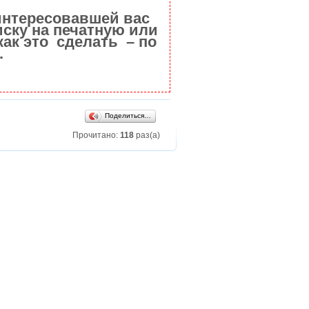
интересовавшей вас
ску на печатную или
как это сделать – по
.
Поделиться…
Прочитано:
118
раз(а)