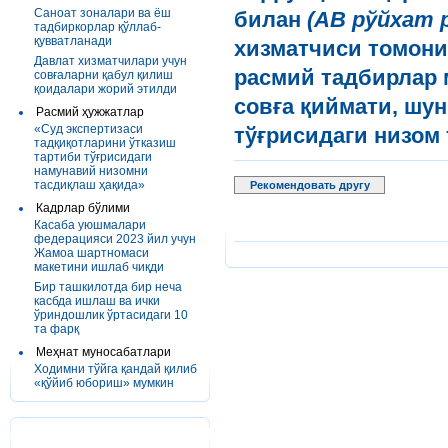
Саноат зоналари ва ёш
билан
(АВ рўйхат р
тадбиркорлар қўллаб-
қувватланади
хизматчиси томони
Давлат хизматчилари учун
расмий тадбирлар 
совғаларни қабул қилиш
қоидалари жорий этилди
совға қиймати, шу
Расмий ҳужжатлар
«Суд экспертизаси
тўғрисидаги низом
тадқиқотларини ўтказиш
тартиби тўғрисидаги
намунавий низомни
тасдиқлаш ҳақида»
Рекомендовать другу
Кадрлар бўлими
Касаба уюшмалари
федерацияси 2023 йил учун
Жамоа шартномаси
макетини ишлаб чиқди
Бир ташкилотда бир неча
касбда ишлаш ва ички
ўриндошлик ўртасидаги 10
та фарқ
Меҳнат муносабатлари
Ходимни тўйга қандай қилиб
«қўйиб юбориш» мумкин