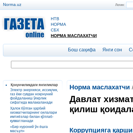
Norma.uz
Логин:
НТВ
НОРМА
СБХ
НОРМА МАСЛАХАТЧИ
Бош саҳифа
Янги сон
С
Қонунчиликдаги янгиликлар
Норма маслахатчи
Электр энергияси, иссиқлик,
газ ёки сувдан ноқонуний
Давлат хизма
фойдаланиш ўғирлик
сифатида малакаланади
қилиш қоидал
Ҳалок бўлган ҳарбий
хизматчиларнинг оилалари
имтиёзлар билан қўллаб-
қувватланади
«Бир нуроний ўн ёшга
Коррупцияга қарши
масъул»