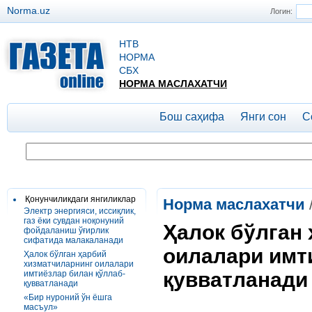
Norma.uz
Логин:
НТВ
НОРМА
СБХ
НОРМА МАСЛАХАТЧИ
Бош саҳифа
Янги сон
С
Қонунчиликдаги янгиликлар
Норма маслахатчи
Электр энергияси, иссиқлик,
газ ёки сувдан ноқонуний
Ҳалок бўлган
фойдаланиш ўғирлик
сифатида малакаланади
оилалари имт
Ҳалок бўлган ҳарбий
хизматчиларнинг оилалари
қувватланади
имтиёзлар билан қўллаб-
қувватланади
«Бир нуроний ўн ёшга
масъул»