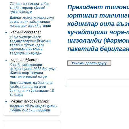
Саноат зоналари ва ёш
Президент томонид
тадбиркорлар қўллаб-
қувватланади
юртимиз тинчлиги 
Давлат хизматчилари учун
совғаларни қабул қилиш
ходимлар оила аъ
қоидалари жорий этилди
кучайтириш чора-
Расмий ҳужжатлар
«Суд экспертизаси
имзоланди (Фармо
тадқиқотларини ўтказиш
тартиби тўғрисидаги
пакетида берилган
намунавий низомни
тасдиқлаш ҳақида»
Кадрлар бўлими
Рекомендовать другу
Касаба уюшмалари
федерацияси 2023 йил учун
Жамоа шартномаси
макетини ишлаб чиқди
Бир ташкилотда бир неча
касбда ишлаш ва ички
ўриндошлик ўртасидаги 10
та фарқ
Меҳнат муносабатлари
Ходимни тўйга қандай қилиб
«қўйиб юбориш» мумкин