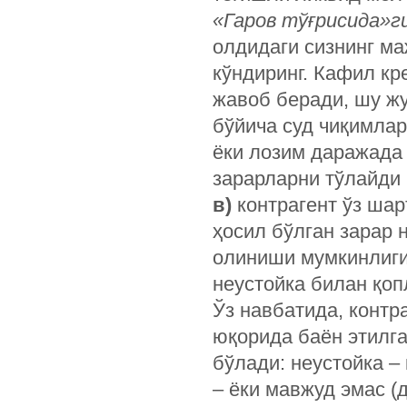
«Гаров тўғрисида»г
олдидаги сизнинг м
кўндиринг. Кафил к
жавоб беради, шу ж
бўйича суд чиқимла
ёки лозим даражада
зарарларни тўлайди
в)
контрагент ўз шар
ҳосил бўлган зарар 
олиниши мумкинлигин
неустойка билан қо
Ўз навбатида, контр
юқорида баён этилга
бўлади: неустойка –
– ёки мавжуд эмас (