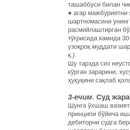
ташаббуси билан чиқ
●
агар мажбуриятни 
шартномасини унинг
расмийлаштирган бў
тўғрисида камида 30
узоқроқ муддати ша
қ.)
.
Шу тарзда сиз неуст
кўрган зарарини, ху
ҳуқуқини сақлаб қол
3-ечим.
Суд жара
Шунга ўхшаш вазиятл
принципи бўйича ишл
дебиторни судга бер