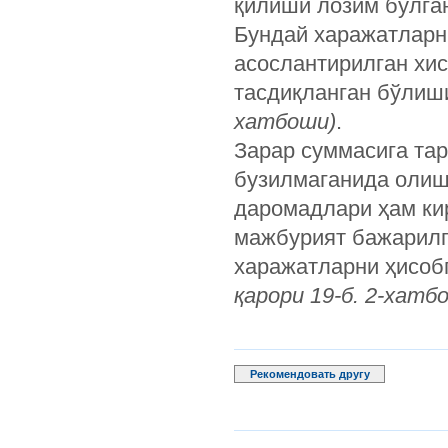
қилиши лозим бўлган
Бундай харажатларн
асослантирилган хи
тасдиқланган бўлиш
хатбоши)
.
Зарар суммасига тар
бузилмаганида олиш
даромадлари ҳам к
мажбурият бажарилг
харажатларни ҳисоб
қарори 19-б. 2-хатб
Рекомендовать другу