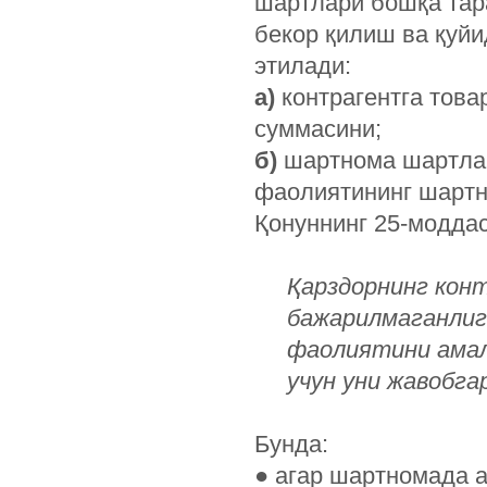
шартлари бошқа тар
бекор қилиш ва қуй
этилади:
а)
контрагентга това
суммасини;
б)
шартнома шартлар
фаолиятининг шартн
Қонуннинг 25-моддас
Қарздорнинг кон
бажарилмаганлиг
фаолиятини амал
учун уни жавобга
Бунда:
●
агар шартномада а