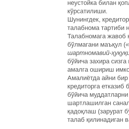
неустойка билан қоп
кўрсатилиши.
Шунингдек, кредито
талабнома тартиби н
Талабномага жавоб қ
бўлмагани маъқул (
шартномавий-ҳуқуқий
бўйича захира сизга
амалга ошириш имко
Амалиётда айни бир 
кредиторга етказиб
бўйича муддатларни
шартлашилган санал
қадоқлаш (зарурат б
талаб қилинадиган в