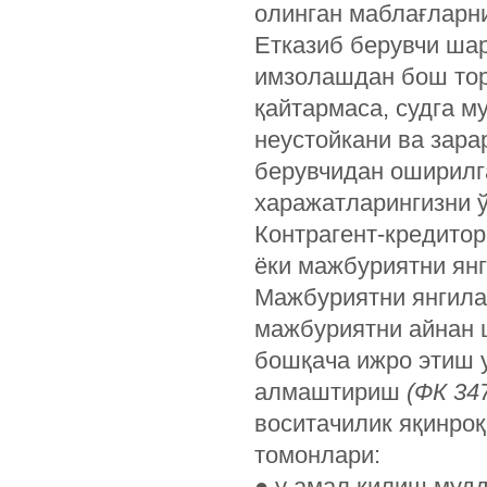
олинган маблағларни
Етказиб берувчи ша
имзолашдан бош тор
қайтармаса, судга м
неустойкани ва зара
берувчидан оширилг
харажатларингизни ў
Контрагент-кредито
ёки мажбуриятни ян
Мажбуриятни янгила
мажбуриятни айнан 
бошқача ижро этиш 
алмаштириш
(ФК 347
воситачилик яқинро
томонлари:
●
у амал қилиш мудд