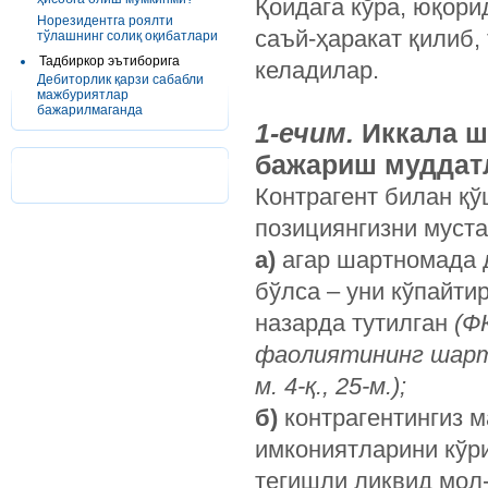
Қоидага кўра, юқори
Норезидентга роялти
саъй-ҳаракат қилиб,
тўлашнинг солиқ оқибатлари
Тадбиркор эътиборига
келадилар.
Дебиторлик қарзи сабабли
мажбуриятлар
бажарилмаганда
1-ечим.
Иккала ш
бажариш муддат
Контрагент билан қ
позициянгизни муста
а)
агар шартномада д
бўлса – уни кўпайти
назарда тутилган
(Ф
фаолиятининг шартн
м. 4-қ., 25-м.);
б)
контрагентингиз 
имкониятларини кўр
тегишли ликвид мол