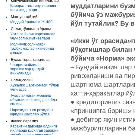
Қонунчиликдаги янгиликлар
муддатларини бузм
Камерал текширувларнинг
янги қоидалари
бўйича ўз мажбур
Мавзуга қайтиб
йўл тутайлик? Бу 
Моддий ёрдам ва ЖШДС
Солиқ тўловчига ёрдам
Ўрта ва йирик корхоналар
учун солиқ имтиёзлари
«Икки ўт орасида»г
Мол-мулк солиқлари
йўқотишлар билан
тадбиркорлар ихтиёрида
қолади
бўйича «Норма» эк
Бухгалтерга тавсиялар
Чегирилмайдиган
– Бундай вазиятлар 
харажатлар қандай
аниқланади
ривожланиши ва пир
Солиқ солиш
шартнома шартларига
Хўжалик шартномаси: тўлов
учун асос
хатти-ҳаракатлар йўл
Тугалланмаган қурилиш
объектини сотишда фойда
●
кредиторингиз сиз
солиғи
«принципга бориш» 
Норезидент ва резидент
юридик шахслар бўлса
●
дебитор яқин истиқ
Жавоб берамиз
Карантин даврида олдинги
мажбуриятларини ба
йилларда кўрилган зарарни
ҳисобга олиш мумкинми?