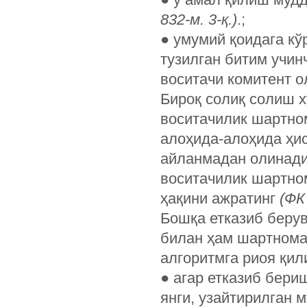
832-м. 3-қ.)
.;
●
умумий қоидага кў
тузилган битим учи
воситачи комитент 
Бироқ солиқ солиш х
воситачилик шартно
алоҳида-алоҳида ҳи
айланмадан олинади
воситачилик шартно
ҳақини ажратинг
(ФК
Бошқа етказиб берув
билан ҳам шартноман
алгоритмга риоя қил
●
агар етказиб бериш
янги, узайтирилган 