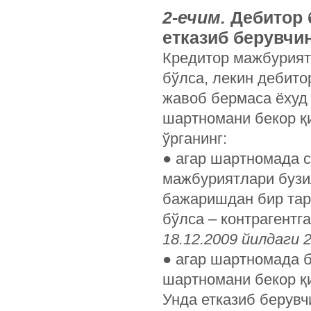
2-ечим.
Дебитор 
етказиб берувчи
Кредитор мажбуриятл
бўлса, лекин дебито
жавоб бермаса ёхуд 
шартномани бекор қ
ўрганинг:
●
агар шартномада со
мажбуриятлари бузи
бажаришдан бир тар
бўлса – контрагентг
18.12.2009 йилдаги 
●
агар шартномада б
шартномани бекор қ
Унда етказиб берувч