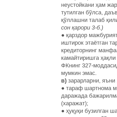
неустойкани ҳам жа
тутилган бўлса, даъ
қўллашни талаб қил
сон қарори 3-б.)
●
қарздор мажбурият
иштирок этаётган та
кредиторнинг манфаа
камайтиришга ҳақл
ФКнинг 327-моддаси
мумкин эмас.
в)
зарарларни, яъни
●
тараф шартнома м
даражада бажарилма
(харажат);
●
ҳуқуқи бузилган ша