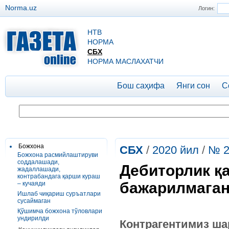
Norma.uz
Логин:
НТВ
НОРМА
СБХ
НОРМА МАСЛАХАТЧИ
Бош саҳифа
Янги сон
С
Божхона
СБХ
/
2020 йил
/
№ 2
Божхона расмийлаштируви
соддалашади,
Дебиторлик қ
жадаллашади,
контрабандага қарши кураш
бажарилмага
– кучаяди
Ишлаб чиқариш суръатлари
сусаймаган
Қўшимча божхона тўловлари
ундирилди
Контрагентимиз ша