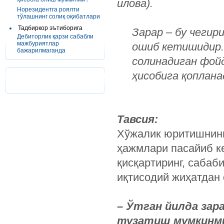
илова).
Норезидентга роялти
тўлашнинг солиқ оқибатлари
Тадбиркор эътиборига
Зарар – бу чеги
Дебиторлик қарзи сабабли
мажбуриятлар
ошиб кетишидир.
бажарилмаганда
солинадиган фой
ҳисобига қоплана
Тавсия
:
Хўжалик юритишнинг
ҳажмлари пасайиб к
қисқартиринг, сабаб
иқтисодий жиҳатдан
– Ўтган йилда зар
тузатиш мумкинм