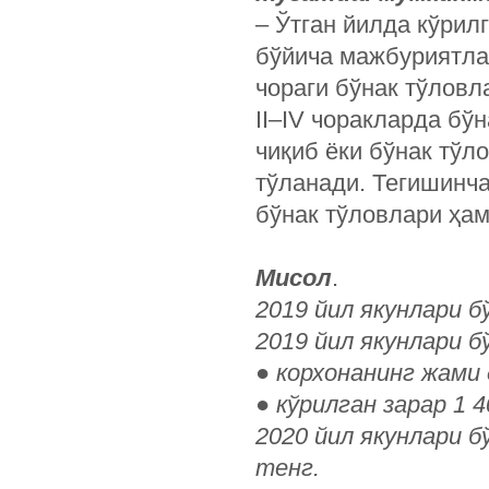
– Ўтган йилда кўрилг
бўйича мажбуриятлар
чораги бўнак тўловл
II–IV чоракларда бў
чиқиб ёки бўнак тўл
тўланади. Тегишинча
бўнак тўловлари ҳам
Мисол
.
2019 йил якунлари б
2019 йил якунлари б
●
корхонанинг жами 
●
кўрилган зарар 1 
2020 йил якунлари б
тенг.