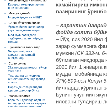
Қонунчиликдаги янгиликлар
камайтириш
имкон
Камерал текширувларнинг
янги қоидалари
вазирининг
ўринбо
Мавзуга қайтиб
Моддий ёрдам ва ЖШДС
Солиқ тўловчига ёрдам
– Карантин даврид
Ўрта ва йирик корхоналар
учун солиқ имтиёзлари
фойда солиғи бўйи
Мол-мулк солиқлари
– Йўқ, сиз 2020 йил
тадбиркорлар ихтиёрида
қолади
зарар суммасига
фа
Бухгалтерга тавсиялар
Чегирилмайдиган
мумкин
(
СК
333-
м
.
6-
харажатлар қандай
аниқланади
бўлмаган миқдорда 
Солиқ солиш
2020 йил 1 январга 
Хўжалик шартномаси: тўлов
учун асос
муддат мобайнида к
Тугалланмаган қурилиш
объектини сотишда фойда
ЎРҚ-599-сон Қонун 6-
солиғи
йилларда кўрилган 
Норезидент ва резидент
юридик шахслар бўлса
Бунинг учун йил яку
Жавоб берамиз
Карантин даврида олдинги
иловани тўлдириш 
йилларда кўрилган зарарни
ҳисобга олиш мумкинми?