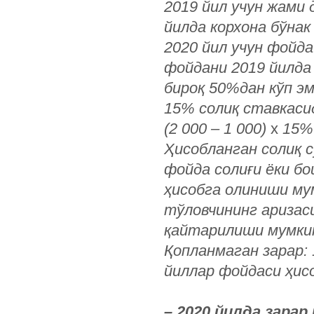
2019 йил учун жами 
йилда корхона бўна
2020 йил учун фойда
фойдани 2019 йилда
бироқ 50%дан кўп эм
15% солиқ ставкасид
(2 000 – 1 000)
х
15%
Ҳисобланган солиқ 
фойда солиғи ёки бо
ҳисобга олиниши му
тўловчининг аризаси
қайтарилиши мумкин 
Қопланмаган зарар: 
йиллар фойдаси ҳис
– 2020 йилда зарар