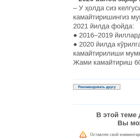
– У ҳолда сиз келгу
камайтиришингиз му
2021 йилда фойда:
●
2016–2019 йиллард
●
2020 йилда кўрилг
камайтирилиши мумк
Жами камайтириш 6
Рекомендовать другу
В этой теме
Вы мо
Оставляя свой комментар