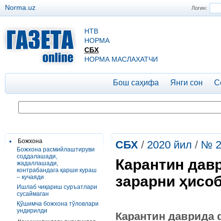
Norma.uz
Логин:
НТВ
НОРМА
СБХ
НОРМА МАСЛАХАТЧИ
Бош саҳифа
Янги сон
С
Божхона
СБХ
/
2020 йил
/
№ 2
Божхона расмийлаштируви
соддалашади,
Карантин дав
жадаллашади,
контрабандага қарши кураш
зарарни ҳисо
– кучаяди
Ишлаб чиқариш суръатлари
сусаймаган
Қўшимча божхона тўловлари
ундирилди
Карантин
даврида