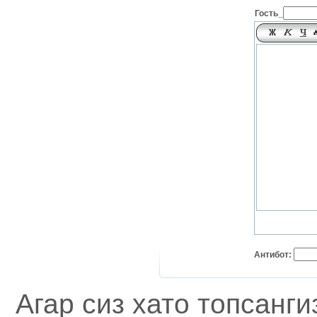
Гость_
Антибот:
Агар сиз хато топсанг