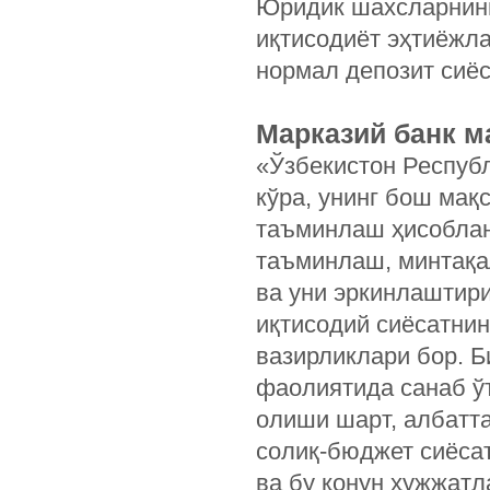
Юридик шахсларнинг
иқтисодиёт эҳтиёжл
нормал депозит сиё
Марказий банк 
«Ўзбекистон Республ
кўра, унинг бош мақ
таъминлаш ҳисоблан
таъминлаш, минтақа
ва уни эркинлаштири
иқтисодий сиёсатни
вазирликлари бор. Б
фаолиятида санаб ў
олиши шарт, албатта
солиқ-бюджет сиёсат
ва бу қонун ҳужжат