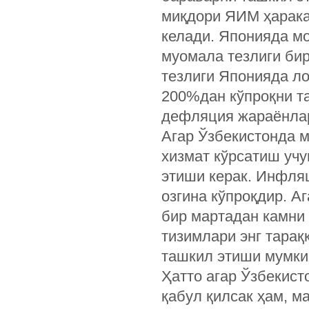
миқдори ЯИМ ҳарака
келади. Японияда м
муомала тезлиги би
тезлиги Японияда ло
200%дан кўпроқни та
дефляция жараёнлар
Агар Ўзбекистонда 
хизмат кўрсатиш учу
этиши керак. Инфляц
озгина кўпроқдир. А
бир мартадан камни 
тизимлари энг тараққ
ташкил этиши мумки
Ҳатто агар Ўзбекист
қабул қилсак ҳам, м