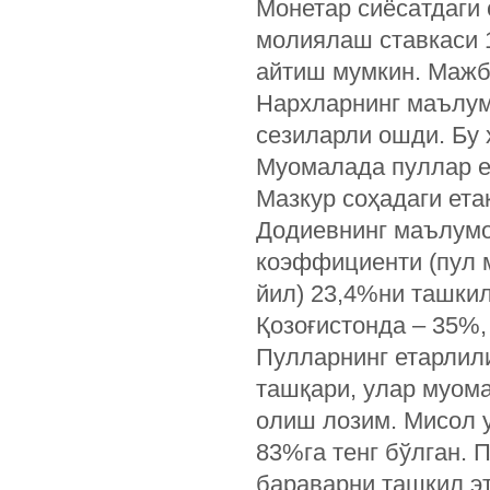
Монетар сиёсатдаги 
молиялаш ставкаси 
айтиш мумкин. Мажб
Нархларнинг маълум
сезиларли ошди. Бу
Муомалада пуллар е
Мазкур соҳадаги ета
Додиевнинг маълумо
коэффициенти (пул 
йил) 23,4%ни ташкил
Қозоғистонда – 35%,
Пулларнинг етарлил
ташқари, улар муомал
олиш лозим. Мисол 
83%га тенг бўлган. 
бараварни ташкил э