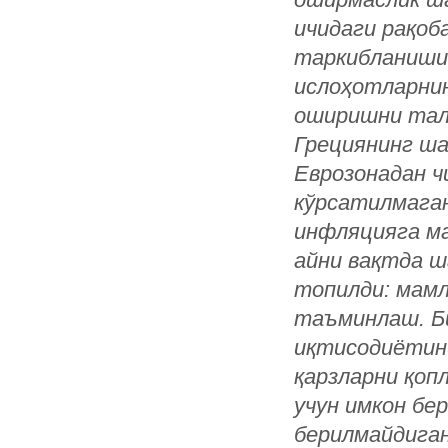
ичидаги рақо
таркибланиши 
ислоҳотларни
оширишни тала
Грециянинг ша
Еврозонадан 
кўрсатилмаган
инфляцияга ма
айни вақтда ш
топилди: мамл
таъминлаш. Б
иқтисодиётини
қарзларни қо
учун имкон бе
берилмайдиган