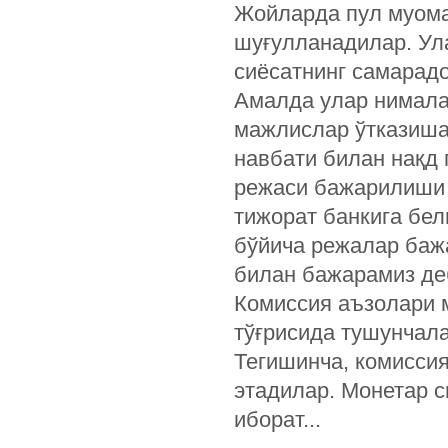
Жойларда пул муома
шуғулланадилар. Ул
сиёсатнинг самарад
Амалда улар нимала
мажлислар ўтказиша
навбати билан нақд
режаси бажарилиши 
тижорат банкига бе
бўйича режалар баж
билан бажарамиз де
Комиссия аъзолари 
тўғрисида тушунчала
Тегишинча, комисси
этадилар. Монетар с
иборат...