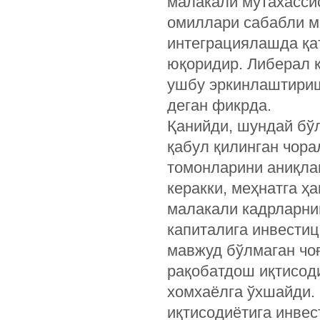
малакали мутахасси
омиллари сабабли м
интеграциялашда қа
юқоридир. Либерал 
ушбу эркинлаштириш
деган фикрда.
Қанийди, шундай бў
қабул қилинган чора
томонларини аниқла
керакки, меҳнатга ҳ
малакали кадрларнин
капиталига инвести
мавжуд бўлмаган чоғ
рақобатдош иқтисод
хомхаёлга ўхшайди.
иқтисодиётига инве