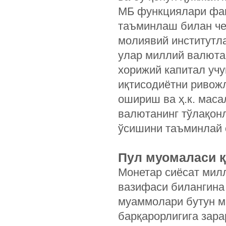
МБ функциялари фақ
таъминлаш билан че
молиявий институтл
улар миллий валюта
хорижий капитал уч
иқтисодиётни ривож
ошириш ва ҳ.к. маса
валютанинг тўлақон
ўсишини таъминлай о
Пул муомаласи қ
Монетар сиёсат мил
вазифаси билангина
муаммолари бутун м
барқарорлигига зара