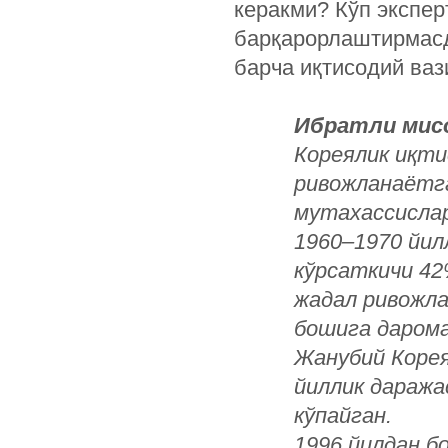
керакми? Кўп экспе
барқарорлаштирмасд
барча иқтисодий ва
Ибратли мис
Кореялик иқти
ривожланаётг
мутахассислар
1960–1970 йил
кўрсаткичи 42
жадал ривожла
бошига дарома
Жанубий Корея
йиллик даража
кўпайган.
1996 йилдан б