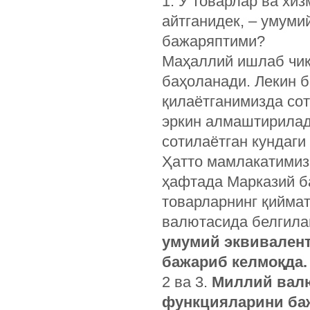
1. У товарлар ва хи
айтганидек, – умум
бажаряптими?
Маҳаллий ишлаб чиқ
баҳоланади. Лекин б
қилаётганимизда сот
эркин алмаштирилад
сотилаётган кундаги
Ҳатто мамлакатимиз
ҳафтада Марказий ба
товарларнинг қиймат
валютасида белгила
умумий эквивален
бажариб келмоқда.
2 ва 3.
Миллий валю
функцияларини ба