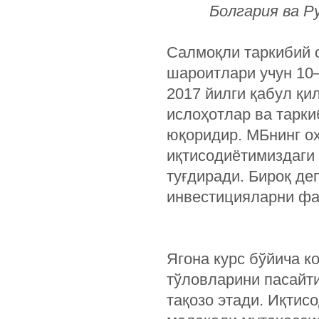
Болгария ва Р
Салмоқли таркибий 
шароитлари учун 10
2017 йилги қабул қи
ислоҳотлар ва тарк
юқоридир. МБнинг о
иқтисодиётимиздаги
туғдиради. Бироқ де
инвестицияларни фа
Ягона курс бўйича к
тўловларини пасайт
тақозо этади. Иқтис