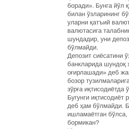
боради». Бунга йўл 
билан ўзларининг б
уларни қатъий валю
валютасига талабни
шундадир, уни депоз
бўлмайди.
Депозит сиёсатини ў
банкларида шундоқ 
оғирлашади» деб жа
бозор тузилмалариг
зўрға иқтисодиётда 
Бугунги иқтисодиёт 
деб ҳам бўлмайди. Б
ишламаётган бўлса, 
бормикан?