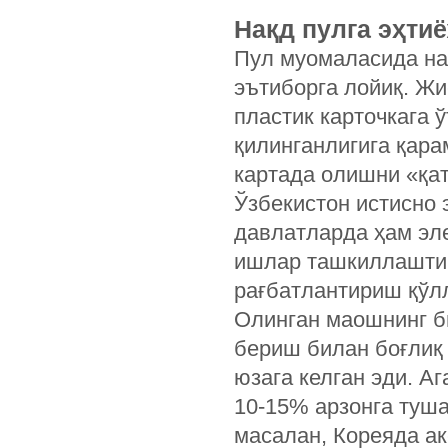
Нақд пулга эҳти
Пул муомаласида на
эътиборга лойиқ. Ж
пластик карточкага 
қилинганлигига қара
картада олишни «қат
Ўзбекистон истисно 
давлатларда ҳам эл
ишлар ташкиллаштир
рағбатлантириш қўл
Олинган маошнинг б
бериш билан боғлиқ
юзага келган эди. Аг
10-15% арзонга туш
масалан, Кореяда ак