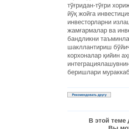
тўғридан-тўғри хори
йўқ жойга инвестици
инвесторларни изла
жамғармалар ва инв
бандликни таъминла
шакллантириш бўйич
корхоналар қийин аҳ
интеграциялашувнин
беришлари мураккаб
Рекомендовать другу
В этой теме
Вы мо