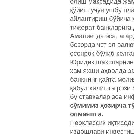
олиш мақсадида жам
қўйиш учун ушбу пла
айлантириш бўйича 
тижорат банкларига
Амалиётда эса, агар,
бозорда чет эл вал
осонроқ бўлиб келга
Юридик шахсларнинг
ҳам яхши аҳволда э
банкнинг қайта мол
қабул қилишга рози
бу ставкалар эса ин
сўмимиз ҳозирча т
олмаяпти.
Неоклассик иқтисоди
издошлари инвестиц