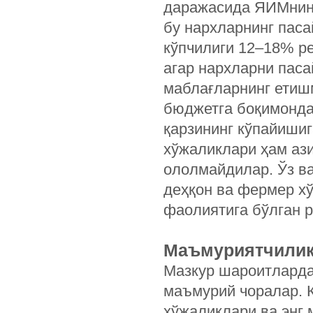
даражасида ЯИМнинг 
бу нархларнинг паса
кўпчилиги 12–18% р
агар нархларни паса
маблағларнинг етиш
бюджетга боқимонда
қарзининг кўпайишиг
хўжаликлари ҳам ази
ололмайдилар. Ўз в
деҳқон ва фермер х
фаолиятига бўлган р
Маъмуриятчили
Мазкур шароитларда
маъмурий чоралар. 
хўжаликлари ва энг