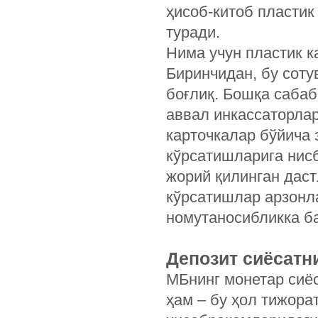
ҳисоб-китоб пласти
туради.
Нима учун пластик к
Биринчидан, бу сот
боғлиқ. Бошқа сабаб
аввал инкассаторлар
карточкалар бўйича 
кўрсатишларига нисб
жорий қилинган дас
кўрсатишлар арзонл
номутаносибликка б
Депозит сиёсатн
МБнинг монетар сиё
ҳам – бу ҳол тижора