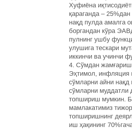
Хуфиёна иқтисодиёт
қараганда – 25%дан
нақд пулда амалга о
боргандан кўра ЭАВ
пулнинг ушбу функц
улушига тескари му
иккинчи ва учинчи ф
4. Сўмдан жамғариш
Эҳтимол, инфляция 
сўмларни айни нақд
сўмларни муддатли д
топшириш мумкин. Б
мамлакатимиз тижор
топширишнинг деярли
иш ҳақининг 70%гача