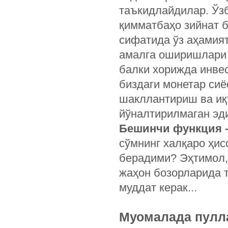
таъкидлайдилар. Ўз
қимматбаҳо зийнат 
сифатида ўз аҳамият
амалга оширишлари 
балки хорижда инве
биздаги монетар си
шакллантириш ва иқ
йўналтирилмаган эд
Бешинчи функция –
сўмнинг халқаро ҳис
берадими? Эҳтимол,
жаҳон бозорларида 
муддат керак...
Муомалада пулл