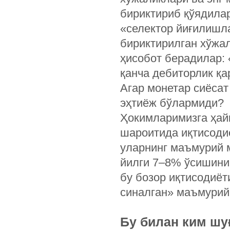
бириктириб қўядилар
«селектор йиғилишла
бириктирилган хўжа
ҳисобот берадилар: 
қанча дебиторлик қар
Агар монетар сиёсат
эҳтиёж бўлармиди?
Ҳокимларимизга ҳайк
шароитида иқтисодиё
уларнинг маъмурий
йилги 7–8% ўсишини
бу бозор иқтисодиёт
синалган» маъмурий
Бу билан ким шу