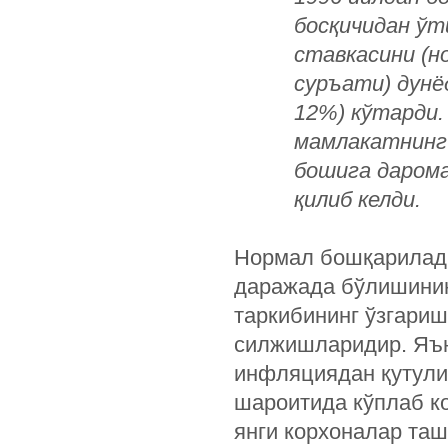
босқичидан ўт
ставкасини (н
суръати) дунё
12%) кўтарди.
мамлакатнинг 
бошига дарома
қилиб келди.
Нормал бошқарилади
даражада бўлишинин
таркибининг ўзгариш
силжишларидир. Яън
инфляциядан қутули
шароитида кўплаб ко
янги корхоналар таш