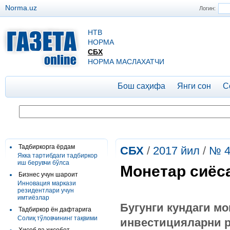
Norma.uz
Логин:
НТВ
НОРМА
СБХ
НОРМА МАСЛАХАТЧИ
Бош саҳифа
Янги сон
С
Тадбиркорга ёрдам
СБХ
/
2017 йил
/
№ 4
Якка тартибдаги тадбиркор
иш берувчи бўлса
Монетар сиёса
Бизнес учун шароит
Инновация маркази
резидентлари учун
имтиёзлар
Бугунги кундаги м
Тадбиркор ён дафтарига
Солиқ тўловчининг тақвими
инвестицияларни р