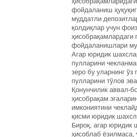
ҳисобрақамларидаги
фойдаланиш ҳуқуқиг
муддатли депозитла
қолдиқлар учун фоиз
ҳисобрақамлардаги 
фойдаланишлари му
Агар юридик шахсла
пулларини чекланма
зеро бу уларнинг ўз
пулларини тўлов эв
Қонунчилик аввал-б
ҳисобрақам эгалари
имкониятини чеклай
қисми юридик шахсл
Бироқ, агар юридик
ҳисоблаб ёзилмаса,