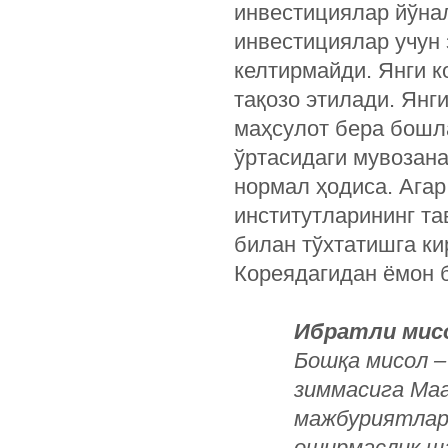
инвестициялар йўна
инвестициялар учун 
келтирмайди. Янги 
тақозо этилади. Янг
маҳсулот бера бошл
ўртасидаги мувозана
нормал ҳодиса. Агар
институтларининг т
билан тўхтатишга к
Кореядагидан ёмон 
Ибратли мис
Бошқа мисол –
зиммасига Ма
мажбуриятлар
оширмаслик ша