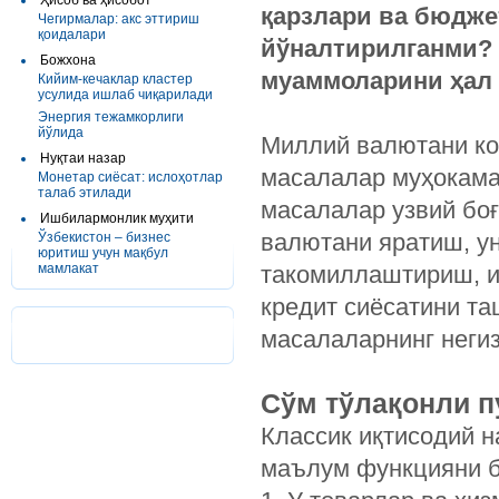
Ҳисоб ва ҳисобот
қарзлари ва бюдже
Чегирмалар: акс эттириш
қоидалари
йўналтирилганми? 
Божхона
муаммоларини ҳал 
Кийим-кечаклар кластер
усулида ишлаб чиқарилади
Энергия тежамкорлиги
йўлида
Миллий валютани ко
Нуқтаи назар
масалалар муҳокама
Монетар сиёсат: ислоҳотлар
талаб этилади
масалалар узвий боғ
Ишбилармонлик муҳити
валютани яратиш, у
Ўзбекистон – бизнес
юритиш учун мақбул
мамлакат
такомиллаштириш, и
кредит сиёсатини та
масалаларнинг неги
Сўм тўлақонли 
Классик иқтисодий н
маълум функцияни б