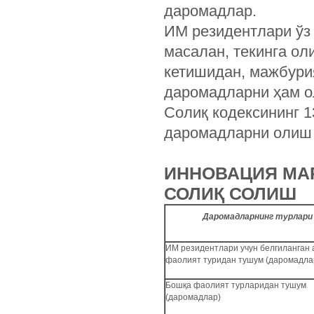
даромадлар.
ИМ резидентлари ўз
масалан, текинга ол
кетишидан, мажбури
даромадларни ҳам о
Солиқ кодексининг 1
даромадларни олиш 
ИННОВАЦИЯ МА
СОЛИҚ СОЛИШ
Даромадларнинг турлари
ИМ резидентлари учун белгиланган 
фаолият туридан тушум (даромадла
Бошқа фаолият турларидан тушум
(даромадлар)