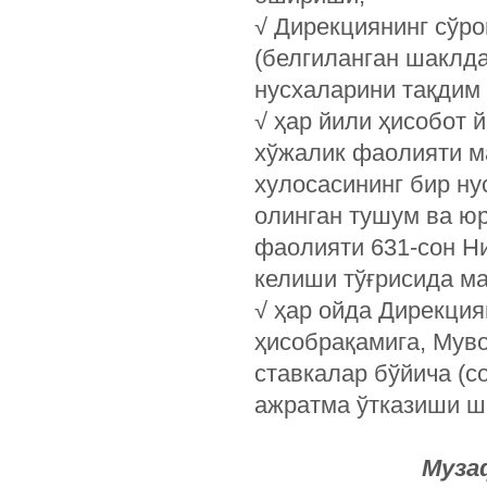
√ Дирекциянинг сўро
(белгиланган шаклда
нусхаларини тақдим
√ ҳар йили ҳисобот 
хўжалик фаолияти м
хулосасининг бир н
олинган тушум ва ю
фаолияти 631-сон Ни
келиши тўғрисида м
√ ҳар ойда Дирекция
ҳисобрақамига, Мув
ставкалар бўйича (
ажратма ўтказиши ш
Муза