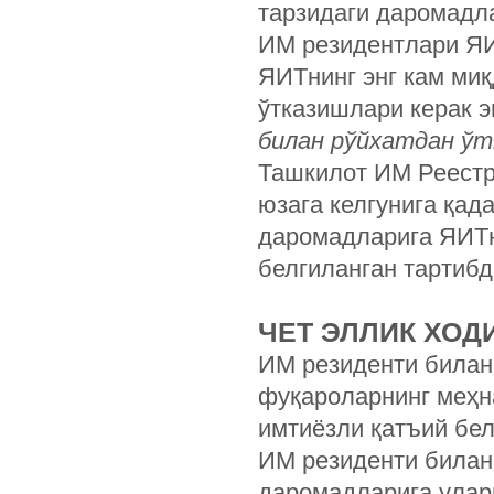
тарзидаги даромадл
ИМ резидентлари ЯИ
ЯИТнинг энг кам ми
ўтказишлари керак 
билан рўйхатдан ўт
Ташкилот ИМ Реестри
юзага келгунига қад
даромадларига ЯИТни
белгиланган тартиб
ЧЕТ ЭЛЛИК ХОД
ИМ резиденти билан
фуқароларнинг меҳн
имтиёзли қатъий бе
ИМ резиденти билан
даромадларига уларн