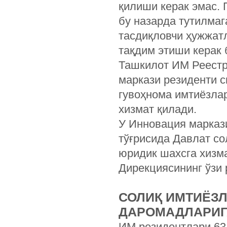
қилиши керак эмас.
бу назарда тутилмаг
тасдиқловчи ҳужжатл
тақдим этиши керак
Ташкилот ИМ Реестр
маркази резиденти с
гувоҳнома имтиёзла
хизмат қилади.
У Инновация марказ
тўғрисида Давлат со
юридик шахсга хизма
Дирекциясининг ўзи
СОЛИҚ ИМТИЁЗЛ
ДАРОМАДЛАРИГ
ИМ резидентлари 63