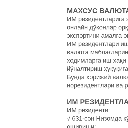
МАХСУС ВАЛЮТ
ИМ резидентларига э
онлайн дўконлар ор
экспортини амалга о
ИМ резидентлари иш
валюта маблағларин
ходимларга иш ҳақи 
йўналтириш ҳуқуқига
Бунда хорижий валю
норезидентлари ва 
ИМ РЕЗИДЕНТЛ
ИМ резиденти:
√ 631-сон Низомда к
ошириши;