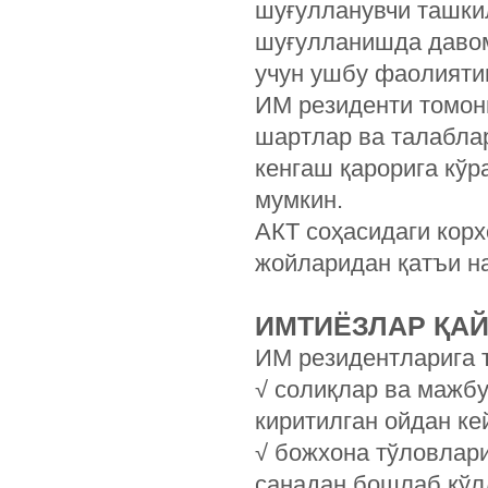
шуғулланувчи ташкил
шуғулланишда давом
учун ушбу фаолиятин
ИМ резиденти томон
шартлар ва талабла
кенгаш қарорига кў
мумкин.
АКТ соҳасидаги кор
жойларидан қатъи н
ИМТИЁЗЛАР ҚА
ИМ резидентларига т
√ солиқлар ва мажб
киритилган ойдан ке
√ божхона тўловлари
санадан бошлаб қўл