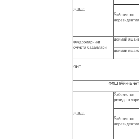
ЖШДС
Ўзбекистон
норезидентл
доимий яшай
Фуқароларнинг
суғурта бадаллари
доимий яшам
ЯИТ
ФҲШ бўйича чет
Ўзбекистон
резидентлар
ЖШДС
Ўзбекистон
норезидентл