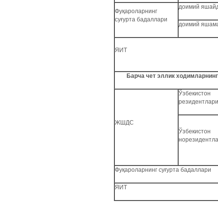
доимий яшай
Фуқароларнинг
суғурта бадаллари
доимий яшам
ЯИТ
Барча чет эллик ходимларнин
Ўзбекистон
резидентлар
ЖШДС
Ўзбекистон
норезидентл
Фуқароларнинг суғурта бадаллари
ЯИТ