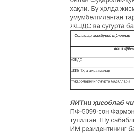
ҳақли. Бу ҳолда жи
умумбелгиланган та
ЖШДС ва суғурта ба
Солиқлар, мажбурий тўловлар
ФҲШ бўйич
ЖШДС
ШЖБПҲга ажратмалар
Фуқароларнинг суғурта бадаллари
ЯИТни ҳисоблаб ч
ПФ-5099-сон Фармон
тутилган. Шу сабаб
ИМ резидентининг б