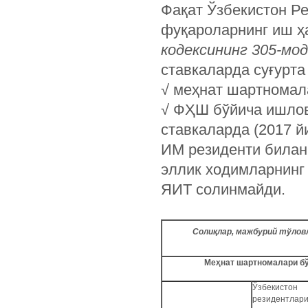
Фақат Ўзбекистон Р
фуқароларнинг иш ҳ
кодексининг 305-мод
ставкаларда суғурта
√ меҳнат шартномала
√ ФҲШ бўйича ишлов
ставкаларда (2017 й
ИМ резиденти билан 
эллик ходимларнинг 
ЯИТ солинмайди.
Солиқлар, мажбурий тўлов
Меҳнат шартномалари бў
Ўзбекистон
резидентлар