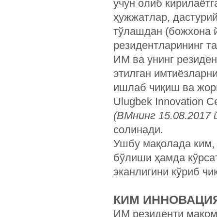
учун олиб кирилаётг
ҳужжатлар, дастури
тўлашдан (божхона 
резидентларининг т
ИМ ва унинг резиден
этилган имтиёзларн
ишлаб чиқиш ва жор
Ulugbek Innovation 
(ВМнинг 15.08.2017 
солинади.
Ушбу мақолада ким,
бўлиши ҳамда кўрса
эканлигини кўриб чи
КИМ ИННОВАЦИ
ИМ резиденти мақом