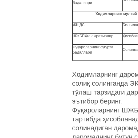
Белгила
бадаллари
Ходимларнинг мулкий 
ЖШДС
Белгила
ШЖБПҲга ажратмалар
Ҳисобла
Фуқароларнинг суғурта
Солинм
бадаллари
Ходимларнинг даром
солиқ солинганда ЭК
тўлаш тарзидаги да
эътибор беринг.
Фуқароларнинг ШЖБ
тартибда ҳисобланад
солинадиган даромад
даромаднинг бутун 