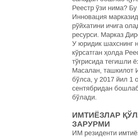
Реестр ўзи нима? Бу
Инновация марказид
рўйхатини ичига ола
ресурси. Марказ Дир
У юридик шахснинг н
кўрсатган ҳолда Рее
тўғрисида тегишли ё
Масалан, ташкилот И
бўлса, у 2017 йил 1
сентябридан бошлаб
бўлади.
ИМТИЁЗЛАР ҚЎ
ЗАРУРМИ
ИМ резиденти имтиё