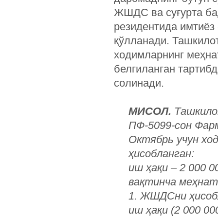
ЖШДС ва суғурта ба
резидентида имтиёз 
қўлланади. Ташкилот
ходимларнинг меҳна
белгиланган тартиб
солинади.
МИСОЛ.
Ташкило
­ПФ-5099-сон Фар
Октябрь учун хо
ҳисобланган:
иш ҳақи – 2 000 0
вақтинча меҳнатг
1. ЖШДСни ҳисоб
иш ҳақи (2 000 0