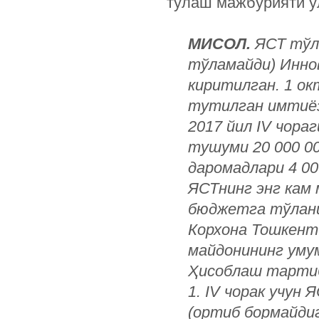
тўлаш мажбурияти у
МИСОЛ.
ЯСТ тўло
тўламайди) Инно
киритилган. 1 о
тутилган имтиёз
2017 йил IV чора
тушуми 20 000 00
даромадлари 4 00
ЯСТнинг энг кам 
бюджетга тўлани
Корхона Тошкент
майдонининг умум
Ҳисоблаш тарти
1. IV чорак учун
(ортиб бормайдиг