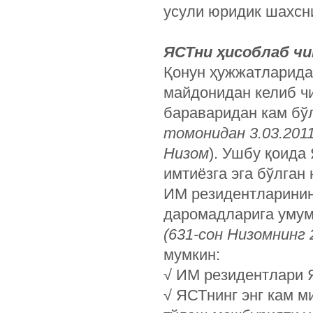
усули юридик шахсни
ЯСТни ҳисоблаб ч
Қонун ҳужжатларида 
майдонидан келиб чи
бараваридан кам бў
томонидан 3.03.201
Низом
). Ушбу қоида
имтиёзга эга бўлган
ИМ резидентларинин
даромадларига умум
(631-сон Низомнинг 
мумкин:
√ ИМ резидентлари 
√ ЯСТнинг энг кам м