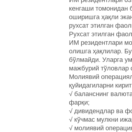
кенгаши томонидан 
оширишга ҳақли эка
рухсат этилган фаол
Рухсат этилган фао
ИМ резидентлари мо
олишга ҳақлилар. Б
бўлмайди. Уларга у
мажбурий тўловлар 
Молиявий операциял
қуйидагиларни кири
√ баланснинг валют
фарқи;
√ дивидендлар ва ф
√ кўчмас мулкни иж
√ молиявий операци