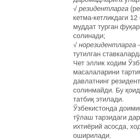
√
резидентларга
(ре
кетма-кетликдаги 12
муддат турган фуқа
солинади;
√
норезидентларга
–
тутилган ставкалар
Чет эллик ходим Ўз
масалаларини тартиб
давлатнинг резиден
солинмайди. Бу қоид
татбиқ этилади.
Ўзбекистонда доимий
тўлаш тарзидаги д
ихтиёрий асосда, х
оширилади.