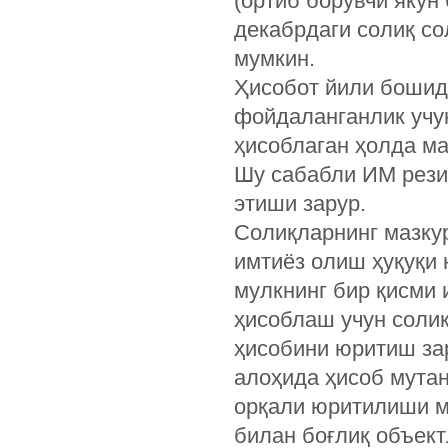
(ортиб борувчи якун
декабрдаги солиқ со
мумкин.
Ҳисобот йили бошид
фойдаланганлик учун
ҳисоблаган ҳолда м
Шу сабабли ИМ рези
этиши зарур.
Солиқларнинг мазку
имтиёз олиш ҳуқуқи 
мулкнинг бир қисми 
ҳисоблаш учун соли
ҳисобини юритиш за
алоҳида ҳисоб мутан
орқали юритилиши м
билан боғлиқ объек