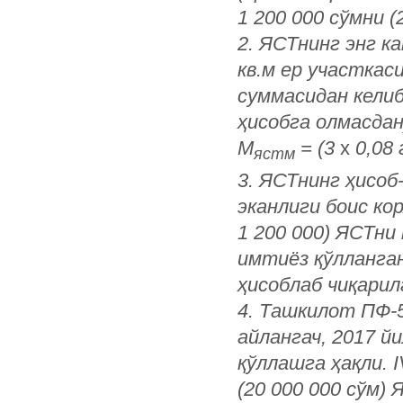
1 200 000 сўмни (
2. ЯСТнинг энг к
кв.м ер участкас
суммасидан келиб
ҳисобга олмасдан
М
= (3
х
0,08 
ястм
3. ЯСТнинг ҳисоб
эканлиги боис кор
1 200 000) ЯСТни
имтиёз қўлланган
ҳисоблаб чиқари
4. Ташкилот ПФ-
айлангач, 2017 й
қўллашга ҳақли. 
(20 000 000 сўм)