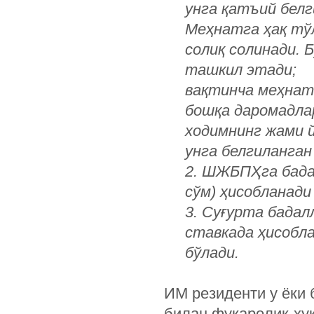
унга қатъий бел
Меҳнатга ҳақ тў
солиқ солинади. 
ташкил этади;
вақтинча меҳнатг
бошқа даромадлар
ходимнинг жами й
унга белгиланган
2. ШЖБПҲга бадал
сўм) ҳисобланади 
3. Суғурта бадал
ставкада ҳисобла
бўлади.
ИМ резиденти у ёки
билан фуқаролик-ҳу