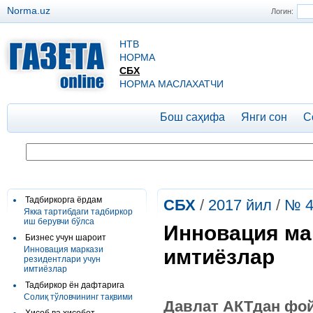
Norma.uz
Логин:
НТВ
НОРМА
СБХ
НОРМА МАСЛАХАТЧИ
Бош саҳифа
Янги сон
С
Тадбиркорга ёрдам
СБХ
/
2017 йил
/
№ 4
Якка тартибдаги тадбиркор
иш берувчи бўлса
Инновация ма
Бизнес учун шароит
Инновация маркази
имтиёзлар
резидентлари учун
имтиёзлар
Тадбиркор ён дафтарига
Солиқ тўловчининг тақвими
Давлат АКТдан фой