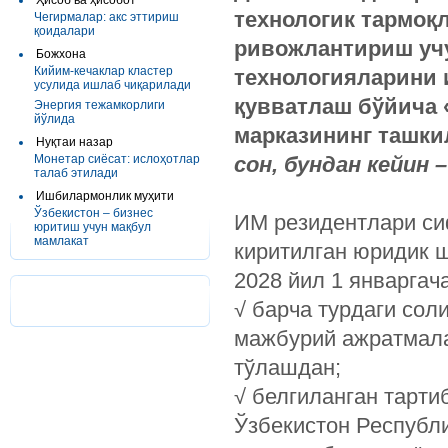
Ҳисоб ва ҳисобот
технологик тармоқ
Чегирмалар: акс эттириш
қоидалари
ривожлантириш учу
Божхона
Кийим-кечаклар кластер
технологияларини 
усулида ишлаб чиқарилади
қувватлаш бўйича «
Энергия тежамкорлиги
йўлида
марказининг ташк
Нуқтаи назар
Монетар сиёсат: ислоҳотлар
сон, бундан кейин 
талаб этилади
Ишбилармонлик муҳити
Ўзбекистон – бизнес
ИМ резидентлари сиф
юритиш учун мақбул
мамлакат
киритилган юридик 
2028 йил 1 январгач
√ барча турдаги сол
мажбурий ажратмала
тўлашдан;
√ белгиланган тарти
Ўзбекистон Республ