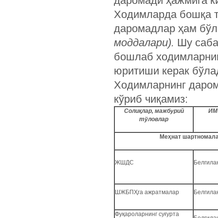
даромади ҳажмига к
Ходимларда бошқа т
даромадлар ҳам бў
моддалари).
Шу саба
бошлаб ходимларнин
юритиши керак бўла
Ходимларнинг даром
кўриб чиқамиз:
Солиқлар, мажбурий
ИМ
тўловлар
Меҳнат шартномала
ЖШДС
Белгила
ШЖБПҲга ажратмалар
Белгила
Фуқароларнинг суғурта