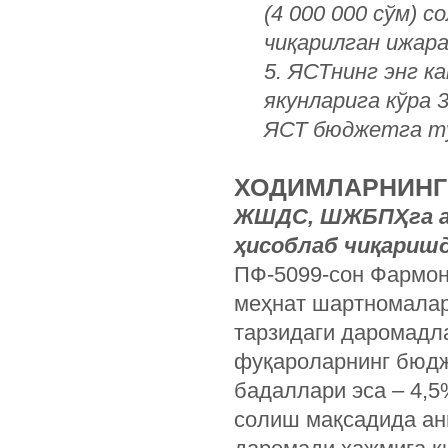
(4 000 000 сўм) 
чиқарилган ижара
5. ЯСТнинг энг к
якунларига кўра 3
ЯСТ бюджетга т
ХОДИМЛАРНИНГ
ЖШДС, ШЖБПҲга аж
ҳисоблаб чиқариш
ПФ-5099-сон Фармон
меҳнат шартномалар
тарзидаги даромадл
фуқароларнинг бюдж
бадаллари эса – 4,
солиш мақсадида ан