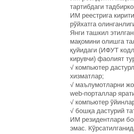
тартибдаги тадбирк
ИМ реестрига кирит
рўйхатга олинганлиг
Янги ташкил этилга
мақомини олишга та
қуйидаги (ИФУТ кодла
кирувчи) фаолият т
√ компьютер дастур
хизматлар;
√ маълумотларни жо
web-порталлар ярат
√ компьютер ўйинла
√ бошқа дастурий т
ИМ резидентлари бо
эмас. Кўрсатилганид