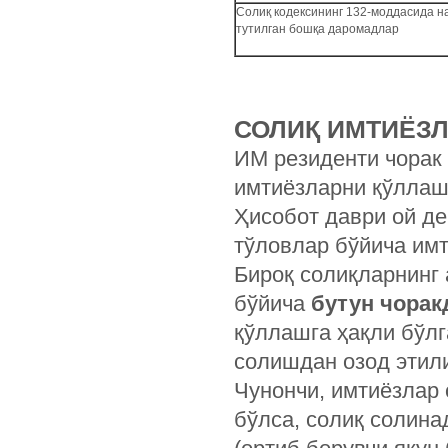
Солиқ кодексининг 132-моддасида н
тутилган бошқа даромадлар
СОЛИҚ ИМТИЁЗ
ИМ резиденти чорак
имтиёзларни қўллаш 
Ҳисобот даври ой д
тўловлар бўйича им
Бироқ солиқларнинг 
бўйича
бутун чорак
қўллашга ҳақли бўлг
солишдан озод этил
Чунончи, имтиёзлар 
бўлса, солиқ солина