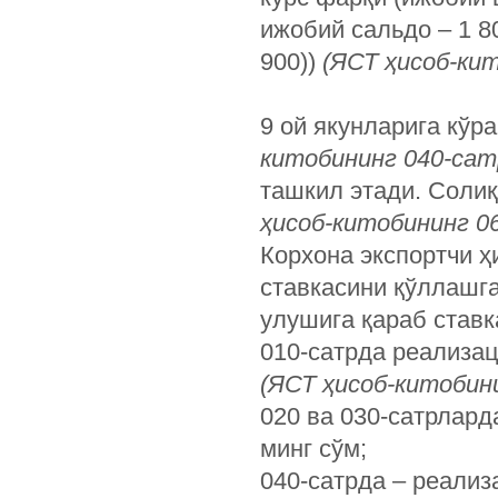
ижобий сальдо – 1 80
900))
(ЯСТ ҳисоб-кит
9 ой якунларига кўра
китобининг 040-сат
ташкил этади. Солиқ
ҳисоб-китобининг 06
Корхона экспортчи 
ставкасини қўллашга
улушига қараб ставк
010-сатрда реализац
(ЯСТ ҳисоб-китобин
020 ва 030-сатрлард
минг сўм;
040-сатрда – реали