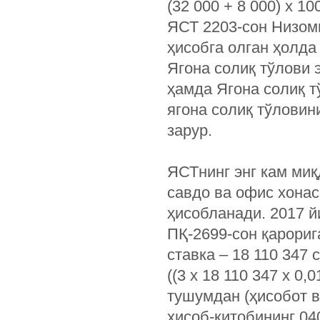
(32 000 + 8 000) х 
ЯСТ ­2203-сон Низом
ҳисобга олган ҳолда
Ягона солиқ тўлови 
ҳамда Ягона солиқ т
ягона солиқ тўлови
зарур.
ЯСТнинг энг кам миқ
савдо ва офис хонас
ҳисобланади. 2017 й
ПҚ-2699-сон қарори
ставка – 18 110 347 
((3 х 18 110 347 х 0,
тушумдан (ҳисобот в
ҳисоб-китобининг 04