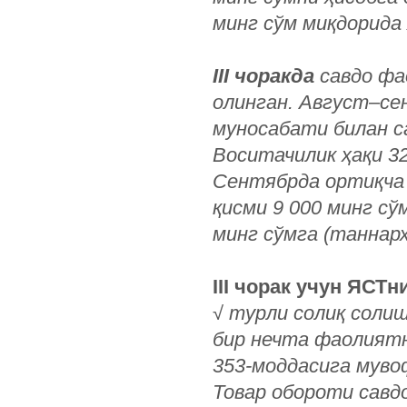
минг сўм миқдорида
III чоракда
савдо фа
олинган. Август–се
муносабати билан с
Воситачилик ҳақи 3
Сентябрда ортиқча 
қисми 9 000 минг сўм
минг сўмга (таннарх
III чорак учун ЯСТ
√
турли солиқ соли
бир нечта фаолиятн
353-моддасига муво
Товар обороти савд