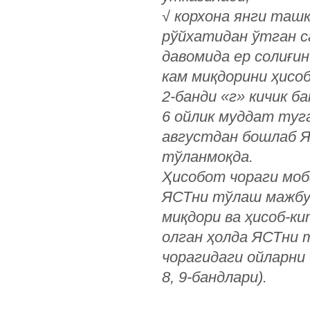
√
корхона янги таш
рўйхатидан ўтган са
давомида ер солиғи
кам миқдорини ҳисо
2-банди «г» кичик б
6 ойлик муддат туга
августдан бошлаб Я
тўланмоқда.
Ҳисобот чораги моб
ЯСТни тўлаш мажбур
миқдори ва ҳисоб-ки
олган ҳолда ЯСТни
чорагидаги ойларни
8, 9-бандлари).