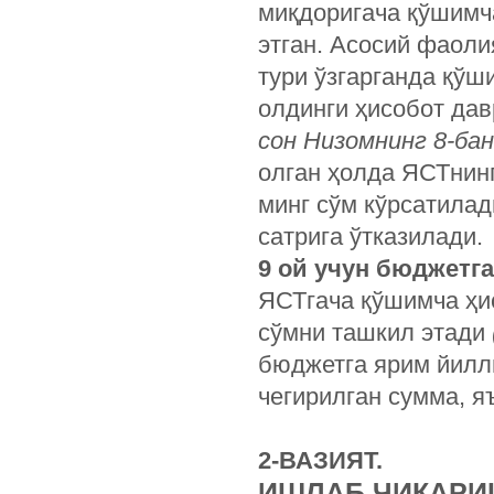
миқдоригача қўшимч
этган. Асосий фаоли
тури ўзгарганда қўш
олдинги ҳисобот дав
сон Низомнинг 8-бан
олган ҳолда ЯСТнин
минг сўм кўрсатилад
сатрига ўтказилади.
9 ой учун бюджетга
ЯСТгача қўшимча ҳис
сўмни ташкил этади
бюджетга ярим йилли
чегирилган сумма, я
2-ВАЗИЯТ.
ИШЛАБ ЧИҚАРИШ