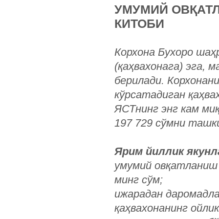
УМУМИЙ ОВҚАТЛ
КИТОБИ
Корхона
Бухоро
шаҳ
(
қаҳвахонага
)
эга
,
м
берилади
.
Корхонан
кўрсатадиган қаҳва
ЯСТнинг энг кам миқ
197 729 сўмни ташк
Ярим йиллик якунл
умумий овқатланиш 
минг сўм;
ижарадан даромадлар
қаҳвахонанинг ойлик