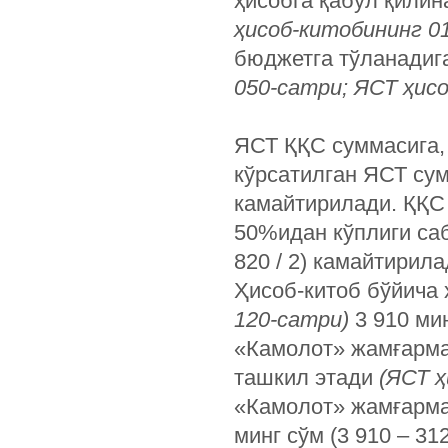
ҳисобга қабул қилина
ҳисоб-китобининг 01
бюджетга тўланадига
050-сатри; ЯСТ ҳис
ЯСТ ҚҚС суммасига, 
кўрсатилган ЯСТ су
камайтирилади. ҚҚС 
50%идан кўплиги саб
820 / 2) камайтирил
Ҳисоб-китоб бўйича
120-сатри)
3 910 мин
«Камолот» жамғармас
ташкил этади
(ЯСТ ҳ
«Камолот» жамғарма
минг сўм (3 910 – 31