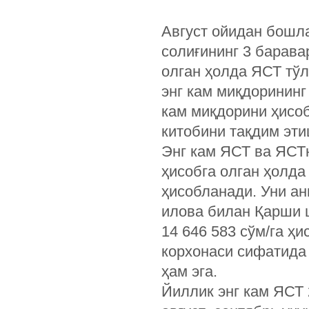
Август ойидан бошл
солиғининг 3 барава
олган ҳолда ЯСТ тў
энг кам миқдоринин
кам миқдорини ҳисо
китобини тақдим эти
Энг кам ЯСТ ва ЯСТн
ҳисобга олган ҳолда
ҳисобланади. Уни ан
илова билан Қарши ш
14 646 583 сўм/га ҳ
корхонаси сифатида
ҳам эга.
Йиллик энг кам ЯСТ 2 