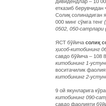
дивидендлар – 10 0
етказиб берувчидан 
Солиқ солинадиган 
000 минг сўмга тенг
0502, 050-сатрлари
ЯСТ бўйича
солиқ с
ҳисоб-китобининг 0
савдо бўйича – 108 8
китобининг 1-устун
воситачилик фаолият
китобининг 2-устун
9 ой якунларига кўр
китобининг 090-сат
савдо фаолияти бўйи