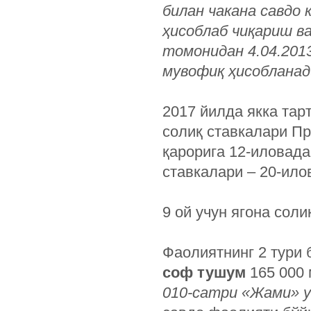
билан чакана савдо
ҳисоблаб чиқариш в
томонидан 4.04.2013
мувофиқ ҳисобланад
2017 йилда якка тар
солиқ ставкалари Пр
қарорига 12-иловада
ставкалари – 20-ило
9 ой учун ягона сол
Фаолиятнинг 2 тури 
соф тушум
165 000 
010-сатри «Жами» у