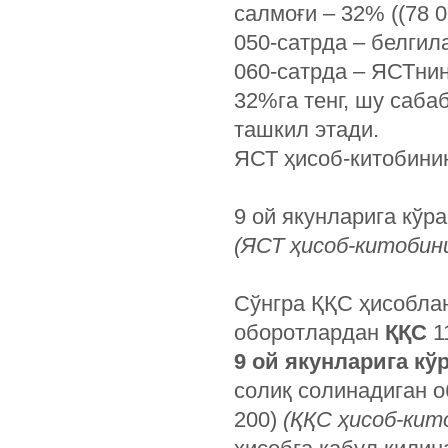
салмоғи – 32% ((78 00
050-сатрда – белгил
060-сатрда – ЯСТнин
32%га тенг, шу саба
ташкил этади.
ЯСТ ҳисоб-китобинин
9 ой якунларига кўра
(ЯСТ ҳисоб-китобин
Сўнгра ҚҚС ҳисобла
оборотлардан
ҚҚС
11
9 ой якунларига кў
солиқ солинадиган о
200)
(ҚҚС ҳисоб-кит