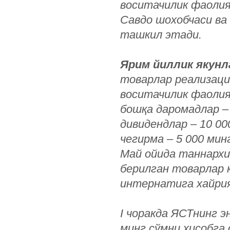
воситачилик фаолия
Савдо шохобчаси ва
ташкил этади.
Ярим йиллик якунл
товарлар реализаци
воситачилик фаолият
бошқа даромадлар – 
дивидендлар – 10 00
чегирма – 5 000 мин
Май ойида таннархи
берилган товарлар 
интернатига хайрия
I чоракда ЯСТнинг э
минг сўмни ҳисобга 