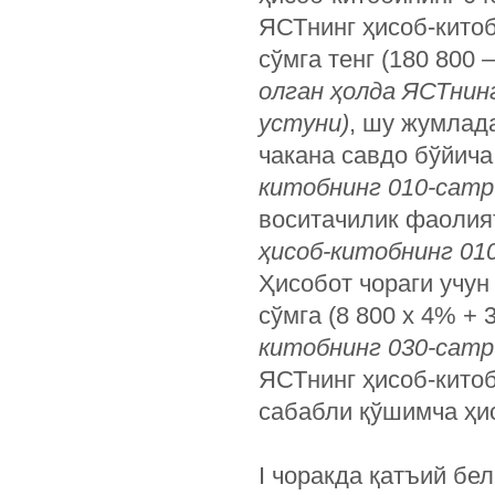
ЯСТнинг ҳисоб-китоб
сўмга тенг (180 800 
олган ҳолда ЯСТнин
устуни)
, шу жумлад
чакана савдо бўйича
китобнинг 010-сатр
воситачилик фаолият
ҳисоб-китобнинг 010
Ҳисобот чораги учу
сўмга (8 800 х 4% + 
китобнинг 030-сатр
ЯСТнинг ҳисоб-китоб
сабабли қўшимча ҳи
I чоракда қатъий бе