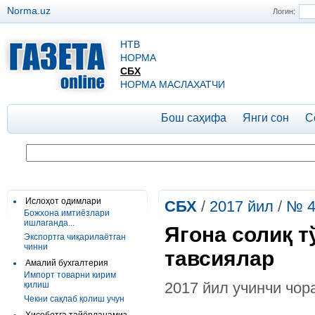
Norma.uz
Логин:
НТВ
НОРМА
СБХ
НОРМА МАСЛАХАТЧИ
Бош саҳифа
Янги сон
С
Ислоҳот одимлари
СБХ
/
2017 йил
/
№ 4
Божхона имтиёзлари
ишлаганда...
Ягона солиқ 
Экспортга чиқарилаётган
чинни
тавсиялар
Амалий бухгалтерия
Импорт товарни кирим
2017 йил учинчи чор
қилиш
Чекни сақлаб қолиш учун