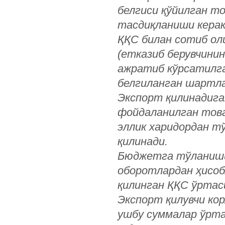
белгиси қўйилган т
тасдиқланиши керак 
ҚҚС билан сотиб ол
(етказиб берувчини
ажратиб кўрсатилга
белгиланган шартлар
Экспорт қилинадига
фойдаланилган това
эллик харидордан тў
қилинади.
Бюджетга тўланиши 
оборотлардан ҳисоб
қилинган ҚҚС ўртас
Экспорт қилувчи ко
ушбу суммалар ўрта