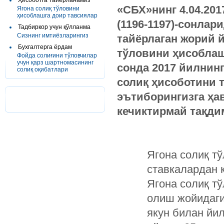
Ҳисоботга тайёрланамиз
«
СБХ
»
нинг
4.04.20
Ягона солиқ тўловини
ҳисоблашга доир тавсиялар
(1196-1197)-
сонлари
Тадбиркор учун қўлланма
Сизнинг имтиёзларингиз
тайёрлаган
жорий
Бухгалтерга ёрдам
тўловини
ҳисобла
Фойда солиғини тўловчилар
учун қарз шартномасининг
сонда
2017
йилнин
солиқ оқибатлари
солиқ
ҳисоботини
эътиборингизга
ҳа
кечиктирмай
тақди
Ягона солиқ т
ставкалардан 
Ягона солиқ тў
олиш жойидаги
якун билан йил