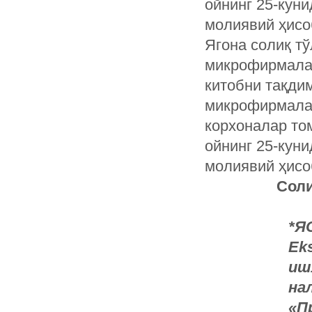
ойнинг 25-куни
молиявий ҳисо
Ягона солиқ тў
микрофирмалар
китобни тақди
микрофирмалар
корхоналар то
ойнинг 25-куни
молиявий ҳисо
Соли
*Я
Ek
иш
на
«П