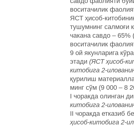
савдо фаолияти бўйич
воситачилик фаолияти
ЯСТ ҳисоб-китобинин
тушумнинг салмоғи 
чакана савдо – 65% (
воситачилик фаолияти
9 ой якунларига кўр
этади
(ЯСТ ҳисоб-ки
китобига 2-илованин
қурилиш материалла
минг сўм (9 000 – 8 
I чоракда олинган д
китобига 2-иловани
II чоракда етказиб 
ҳисоб-китобига 2-ил