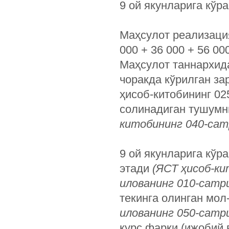
9 ой якунларига кўр
Маҳсулот реализац
000 + 36 000 + 56 00
Маҳсулот таннархид
чоракда кўрилган за
ҳисоб-китобининг 02
солинадиган тушумн
китобининг 040-сат
9 ой якунларига кўр
этади
(ЯСТ ҳисоб-ки
илованинг 010-сатр
текинга олинган мол
илованинг 050-сатр
курс фарқи (ижобий 