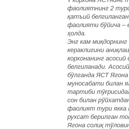
фаолиятнинг 2 тури
қатъий белгиланган 
фаолияти бўйича – е
ҳолда.
Энг кам миқдорнинг
кераклигини аниқлаш
корхонанинг асосий
белгиланади. Асоси
бўлганда ЯСТ Ягона
муносабати билан я
тартиби тўғрисидаг
сон билан рўйхатда
фаолият тури якка
рухсат берилган то
Ягона солиқ тўлови