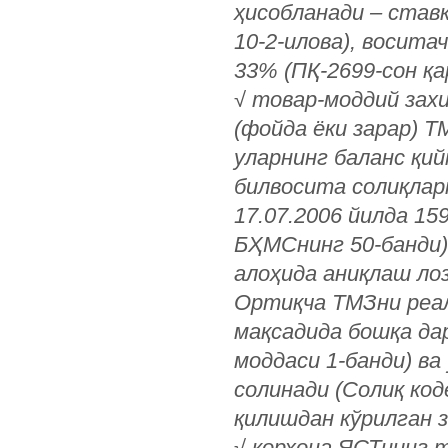
ҳисобланади – ставк
10-2-илова), восита
33% (ПҚ-2699-сон қа
√
товар-моддий зах
(фойда ёки зарар) 
уларнинг баланс қи
билвосита солиқлар
17.07.2006 йилда 15
БҲМСнинг 50-банди)
алоҳида аниқлаш ло
Ортиқча ТМЗни реал
мақсадида бошқа да
моддаси 1-банди) ва
солинади (Солиқ код
қилишдан кўрилган 
√
корхона ЯСТнинг т