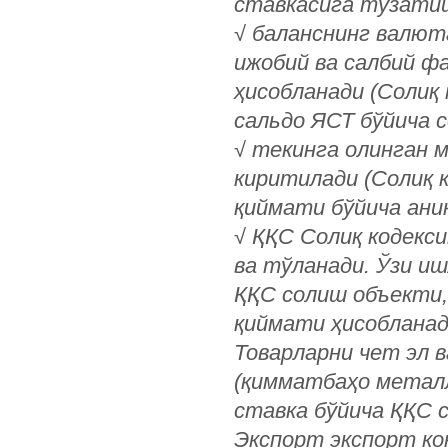
ставкасига тузатиш
√
баланснинг валют
ижобий ва салбий ф
ҳисобланади (Солиқ 
сальдо ЯСТ бўйича 
√
текинга олинган м
киритилади (Солиқ к
қиймати бўйича ани
√
ҚҚС Солиқ кодекси
ва тўланади. Ўзи и
ҚҚС солиш объекти,
қиймати ҳисобланади
Товарларни чет эл 
(қимматбаҳо металл
ставка бўйича ҚҚС с
Экспорт экспорт ко