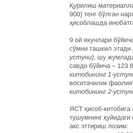
Қурилиш материаллар
900) тенг бўлган на
ҳисоблашда инобатг
9 ой якунлари бўйич
сўмни ташкил этади
устуни)
, шу жумлад
савдо бўйича – 123 8
китобининг 1-устун
воситачилик фаолият
китобининг 2-устун
ЯСТ ҳисоб-китобига 
тушумнинг қуйидаги
акс эттириш лозим: