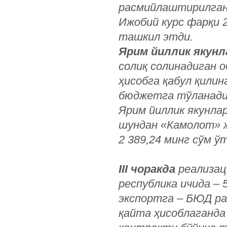
расмийлаштирилган 
Ижобий курс фарқи 2
ташкил этди.
Ярим йиллик якунл
солиқ солинадиган о
ҳисобга қабул қилинг
бюджетга тўланадиг
Ярим йиллик якунла
шундан «Камолот» ж
2 389,24 минг сўм ў
III чоракда
реализац
республика ичида – 
экспортга – БЮД ра
қайта ҳисоблаганда