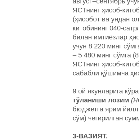
август–сентябрь учун 
ЯСТнинг ҳисоб-кито
(ҳисобот ва ундан о
китобининг 040-сатр
билан имтиёзлар ҳис
учун 8 220 минг сўмг
– 5 480 минг сўмга (8 
ЯСТнинг ҳисоб-китоб
сабабли қўшимча ҳи
9 ой якунларига кўр
тўланиши лозим
(Я
бюджетга ярим йилли
сўм) чегирилган сумм
3-ВАЗИЯТ.