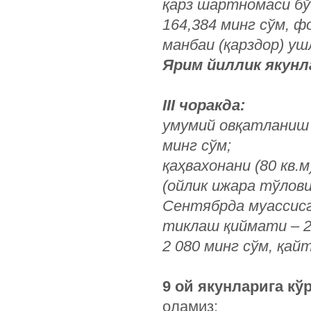
қарз шартномаси бў
164,384 минг сўм, ф
манбаи (қарздор) уш
Ярим йиллик якунл
III чоракда:
умумий овқатланиш 
минг сўм;
қаҳвахонани (80 кв.
(ойлик ижара тўлови
Сентябрда муассисг
тиклаш қиймати – 2
2 080 минг сўм, қай
9 ой якунларига к
оламиз: