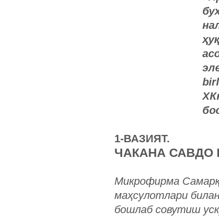
бу
нал
ҳу
ас
эл
bir
ХК
бо
1-ВАЗИЯТ.
ЧАКАНА САВДО 
Микрофирма Самарқа
маҳсулотлари билан 
бошлаб совутиш уск