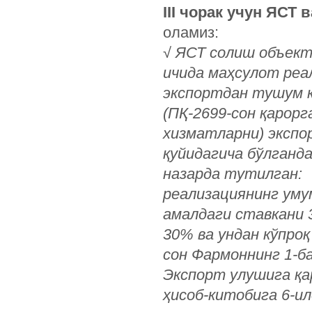
III чорак учун ЯСТ
оламиз:
√
ЯСТ солиш объект
ичида маҳсулот реа
экспортдан тушум 
(ПҚ-2699-сон қарорг
хизматларни) экспо
қуйидагича бўлганд
назарда тутилган:
реализациянинг уму
амалдаги ставкани 
30% ва ундан кўпроқ
сон Фармоннинг 1-ба
Экспорт улушига қа
ҳисоб-китобига 6-и