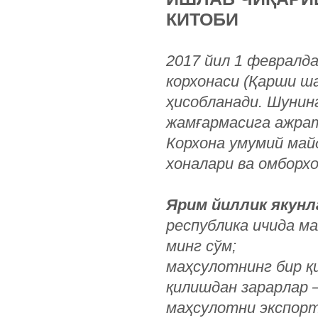
КИТОБИ
2017
йил
1
февралд
корхонаси
(
Қарши
ш
ҳисобланади
.
Шунин
жамғармасига ажра
Корхона умумий май
хоналари ва омборх
Ярим йиллик якунл
республика ичида м
минг сўм;
маҳсулотнинг бир қ
қилишдан зарарлар –
маҳсулотни экспор