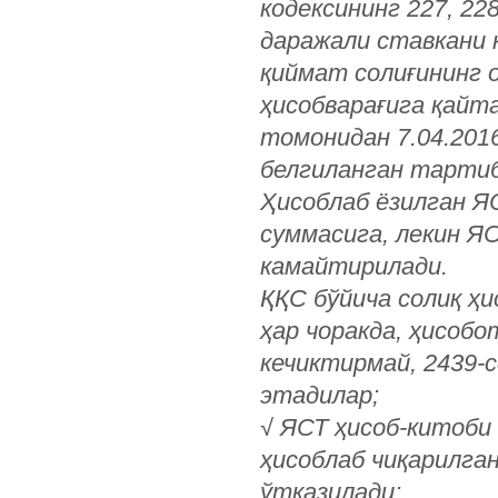
кодексининг 227, 22
даражали ставкани 
қиймат солиғининг 
ҳисобварағига қайт
томонидан 7.04.2016
белгиланган тарти
Ҳисоблаб ёзилган Я
суммасига, лекин Я
камайтирилади.
ҚҚС бўйича солиқ ҳ
ҳар чоракда, ҳисобо
кечиктирмай, 2439-
этадилар;
√
ЯСТ ҳисоб-китоби 
ҳисоблаб чиқарилга
ўтказилади;