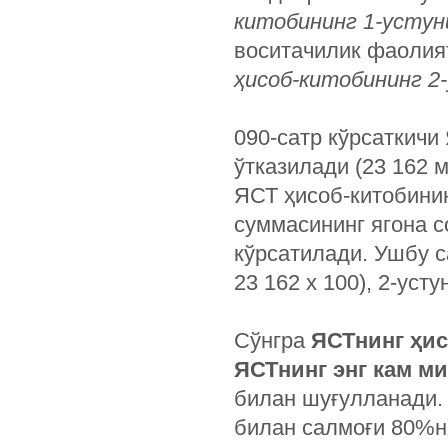
китобининг 1-устун
воситачилик фаолият
ҳисоб-китобининг 2
090-сатр кўрсаткичи 
ўтказилади (23 162 м
ЯСТ ҳисоб-китобини
суммасининг ягона с
кўрсатилади. Ушбу с
23 162 х 100), 2-усту
Сўнгра
ЯСТнинг ҳис
ЯСТнинг энг кам м
билан шуғулланади. 
билан салмоғи 80%ни