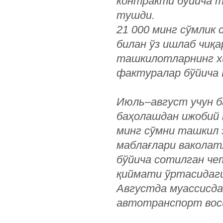
контракти бўйича т
тушди.
21 000 минг сўмлик 
билан ўз ишлаб чиқ
ташкилотларнинг хи
фактуралар бўйича 
Июль–август учун б
баҳолашдан ижобий к
минг сўмни ташкил 
маблағлари ваколат
бўйича сотилган че
қиймати ўртасидаги
Августда муассисда
автотранспорт вос