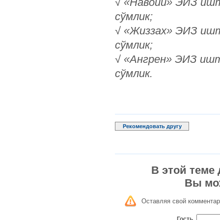
√
«Навоий» ЭИЗ ишти
с
ў
млик;
√
«Жиззах» ЭИЗ ишти
с
ў
млик;
√
«Ангрен» ЭИЗ ишти
с
ў
млик.
Рекомендовать другу
В этой теме
Вы мо
Оставляя свой комментар
Гость_