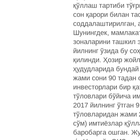
қўллаш тартиби тўғр
сон қарори билан та
соддалаштирилган, а
Шунингдек, мамлакат
зоналарини ташкил э
йилнинг ўзида бу со
қилинди. Ҳозир жой
ҳудудларида бундай 
жами сони 90 тадан 
инвесторлари бир қ
тўловлари бўйича им
2017 йилнинг ўтган
тўловларидан жами 2
сўм) имтиёзлар қўлл
баробарга ошган. Ж