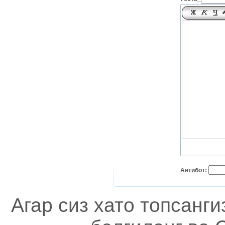
Антибот:
Агар сиз хато топсанг