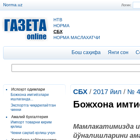
Norma.uz
Логин:
НТВ
НОРМА
СБХ
НОРМА МАСЛАХАТЧИ
Бош саҳифа
Янги сон
С
Ислоҳот одимлари
СБХ
/
2017 йил
/
№ 4
Божхона имтиёзлари
ишлаганда...
Божхона имтиё
Экспортга чиқарилаётган
чинни
Амалий бухгалтерия
Импорт товарни кирим
Мамлакатимизда и
қилиш
Чекни сақлаб қолиш учун
йўналишларини ам