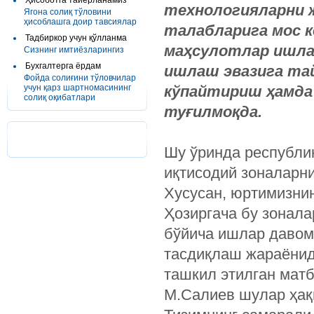
Ҳисоботга тайёрланамиз
технологияларни 
Ягона солиқ тўловини
ҳисоблашга доир тавсиялар
талабларига мос 
Тадбиркор учун қўлланма
маҳсулотлар ишлаб
Сизнинг имтиёзларингиз
Бухгалтерга ёрдам
ишлаш эвазига та
Фойда солиғини тўловчилар
учун қарз шартномасининг
кўпайтириш ҳамда
солиқ оқибатлари
туғилмоқда.
Шу ўринда республи
иқтисодий зоналарни
Хусусан, юртимизнин
Ҳозиргача бу зонала
бўйича ишлар давом 
тасдиқлаш жараёнид
ташкил этилган мат
М.Салиев шулар ҳақ