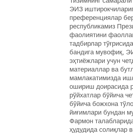
Тизимнинг самарали
ЭИЗ иштирокчилариг
преференциялар бер
республикамиз През
фаолиятини фаоллаш
тадбирлар тўғрисида
бандига мувофиқ, Э
эҳтиёжлари учун чет
материаллар ва бут
мамлакатимизда ишл
ошириш доирасида р
рўйхатлар бўйича ч
бўйича божхона тўл
йиғимлари бундан му
Фармон талабларида
ҳудудида солиқлар 