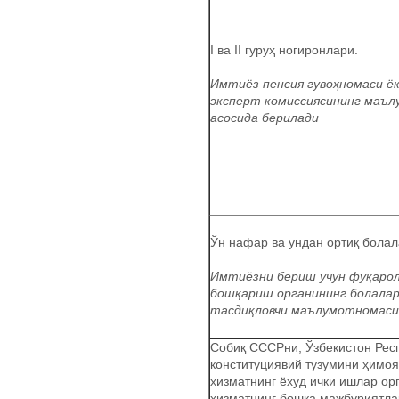
I ва II гуруҳ ногиронлари.
Имтиёз пенсия гувоҳномаси ё
эксперт комиссиясининг маъ
асосида берилади
Ўн нафар ва ундан ортиқ болал
Имтиёзни бериш учун фуқарол
бошқариш органининг болалар
тасдиқловчи маълумотномаси 
Собиқ СССРни, Ўзбекистон Рес
конституциявий тузумини ҳимоя
хизматнинг ёхуд ички ишлар ор
хизматнинг бошқа мажбуриятл