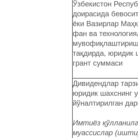
Ўзбекистон Респу
доирасида бевосит
ёки Вазирлар Маҳк
фан ва технологи
мувофиқлаштириш 
тақдирда, юридик 
грант суммаси
Дивидендлар тарзи
юридик шахснинг у
йўналтирилган да
Имтиёз қўлланилг
муассислар (ишти