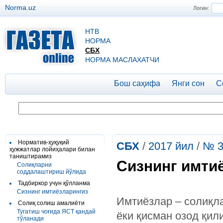
Norma.uz
Логин:
НТВ
НОРМА
СБХ
НОРМА МАСЛАХАТЧИ
Бош саҳифа
Янги сон
С
Норматив-ҳуқуқий
СБХ
/
2017 йил
/
№ 3
ҳужжатлар лойиҳалари билан
таништирамиз
Сизнинг имти
Cолиқларни
соддалаштириш йўлида
Тадбиркор учун қўлланма
Сизнинг имтиёзларингиз
Имтиёзлар – солиқл
Солиқ солиш амалиёти
Тугатиш чоғида ЯСТ қандай
ёки қисман озод қил
тўланади