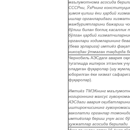
маълумотнома асосида берила
СССРни, ЎзРнинг конституци
ҳимоя қилиш ёки ҳарбий хизма
ишлар органларидаги хизмат
мажбуриятларини бажариш чо
бўлиш билан боғлиқ касаллик 
бўлган ҳарбий хизматчиларнин
органлари ходимларининг бев
(бева эрларига) имтиёз фақат
никоҳдан ўтмаган тақдирда б
Чернобиль АЭСдаги авария оқ
тугатишда иштирок этганлик уч
оладиган фуқаролар (шу жумла
юборилган ёки хизмат сафариг
фуқаролар).
Имтиёз ТМЭКнинг маълумотн
ногироннинг махсус гувоҳнома
АЭСдаги авария оқибатларин
иштирокчисининг гувоҳномаси
ваколатли органлар томонида
имтиёзлар бериш учун асос б
ҳужжатлар асосида берилади