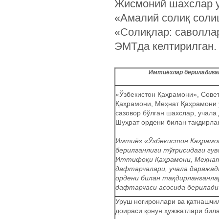
Жисмоний шахслар у
«Амалий солиқ соли
«Солиқлар: саволлар
ЭМТда келтирилган.
Имтиёзлар бериладига
«Ўзбекистон Қаҳрамони», Сове
Қаҳрамони, Меҳнат Қаҳрамони 
сазовор бўлган шахслар, учала
Шуҳрат ордени билан тақдирла
Имтиёз «Ўзбекистон Каҳрамо
берилганлиги тўғрисидаги гу
Иттифоқи Қаҳрамони, Меҳна
дафтарчалари, учала даража
ордени билан тақдирланганла
дафтарчаси асосида берилади
Уруш ногиронлари ва қатнашчи
доираси қонун ҳужжатлари бил