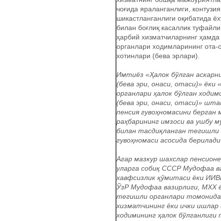
чоғида яраланганлиги, контузия
шикастланганлиги оқибатида ё
билан боғлиқ касаллик туфайли
ҳарбий хизматчиларнинг ҳамда
органлари ходимларининг ота-
хотинлари (бева эрлари).
Имтиёз «Ҳалок бўлган аскарн
(бева эри, онаси, отаси)» ёки
органлари ҳалок бўлган ходим
(бева эри, онаси, отаси)» шта
пенсия гувоҳномасини берган 
раҳбарининг имзоси ва ушбу м
билан тасдиқланган тегишли 
гувоҳномаси асосида берилади
Агар мазкур шахслар пенсион
уларга собиқ СССР Мудофаа в
хавфсизлик қўмитаси ёки ИИВ
ЎзР Мудофаа вазирлиги, МХХ 
тегишли органлари томонида
хизматчининг ёки ички ишлар
ходимининг ҳалок бўлганлиги 