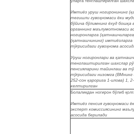
уларга тенглаштирилган шахсла
Имтиёз уруш ногиронининг (қ
тегишли гувоҳномаси ёки му
бўйича бўлимнинг ёхуд бошқа
органнинг маълумотномаси ас
ногиронларга (қатнашчиларга
(қатнашчининг) имтиёзларга 
тўғрисидаги гувоҳнома асосид
Уруш ногиронлари ва қатнаш
тенглаштирилган шахслар р
пенсияларини тайинлаш ва т
тўғрисидаги низомга (ВМнинг 
252-сон қарорига 1-илова) 1, 
келтирилган
Болаликдан ногирон бўлиб қолг
Имтиёз пенсия гувоҳномаси ё
эксперт комиссиясининг маъ
асосида берилади