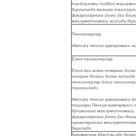
тасдиқловчи тиббий маълумо
биргаликда яшашга тааллуқли
фуқароларнинг ўзини ўзи бош
маълумотномаси асосида бер
Пенсионерлар.
Имтиёз пенсия гувоҳномаси а
Ёлғиз пенсионерлар.
Ёлғиз ёки вояга етмаган бола
ногирон боласи билан алоҳида
пенсионерлар ёлғиз пенсионер
тушунилади.
Имтиёз пенсия гувоҳномаси ё
ташқари Пенсия жамғармаси 
бўлимининг маълумотномаси,
фуқароларнинг ўзини ўзи бош
органларининг маълумотнома
берилади
Боқувчисини йўқотган кўп бола