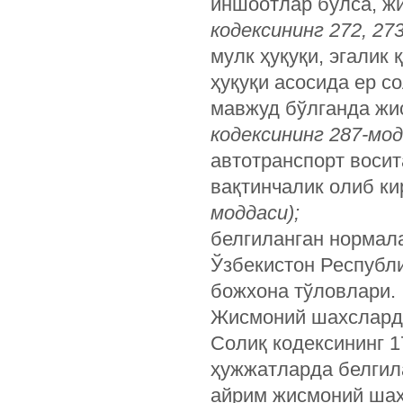
иншоотлар бўлса, ж
кодексининг
272, 273
мулк ҳуқуқи, эгалик
ҳуқуқи асосида ер с
мавжуд бўлганда жи
кодексининг
287-
мод
автотранспорт восит
вақтинчалик олиб ки
моддаси
);
белгиланган нормал
Ўзбекистон Республи
божхона тўловлари.
Жисмоний шахсларда
Солиқ кодексининг 
ҳужжатларда белгила
айрим жисмоний шах