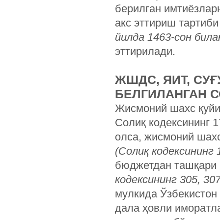
берилган имтиёзлар
акс эттириш тартиби
йилда
1463-
сон
била
эттирилади.
ЖШДС, ЯИТ, СУ
БЕЛГИЛАНГАН С
Жисмоний шахс қуйи
Солиқ кодексининг 
олса, жисмоний шах
(
Солиқ
кодексининг
1
бюджетдан ташқари 
кодексининг
305, 307
мулкида Ўзбекистон 
дала ҳовли иморатла