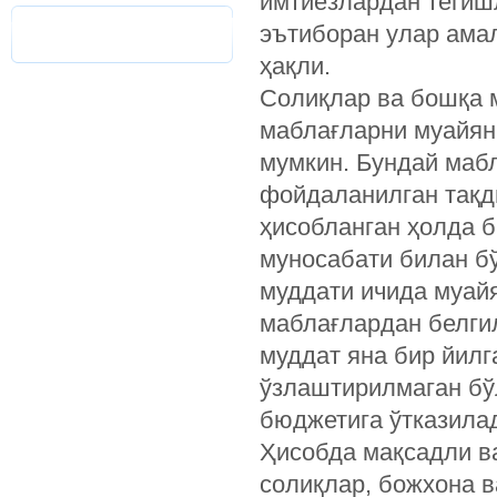
имтиёзлардан тегишл
эътиборан улар ама
ҳақли.
Солиқлар ва бошқа 
маблағларни муайян
мумкин. Бундай маб
фойдаланилган тақд
ҳисобланган ҳолда 
муносабати билан б
муддати ичида муай
маблағлардан белги
муддат яна бир йилг
ўзлаштирилмаган бў
бюджетига ўтказил
Ҳисобда мақсадли в
солиқлар, божхона 