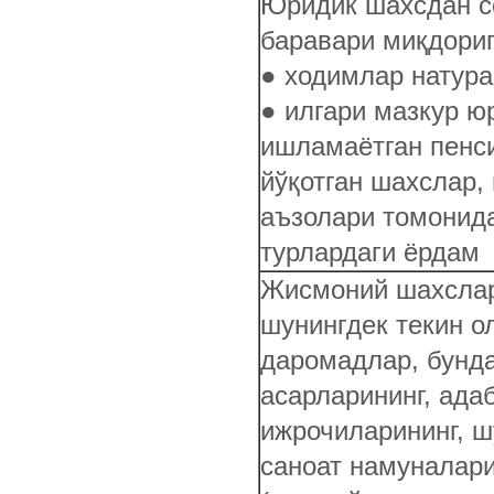
Юридик шахсдан с
баравари миқдориг
● ходимлар натура
● илгари мазкур ю
ишламаётган пенс
йўқотган шахслар,
аъзолари томонида
турлардаги ёрдам
Жисмоний шахслар
шунингдек текин о
даромадлар, бунда
асарларининг, ада
ижрочиларининг, ш
саноат намуналар