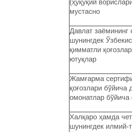
(ҳуқуқий ворислар
мустасно
Давлат заёмининг 
шунингдек Ўзбекис
қимматли қоғозлар
ютуқлар
Жамғарма сертифи
қоғозлари бўйича 
омонатлар бўйича
Халқаро ҳамда чет
шунингдек илмий-т