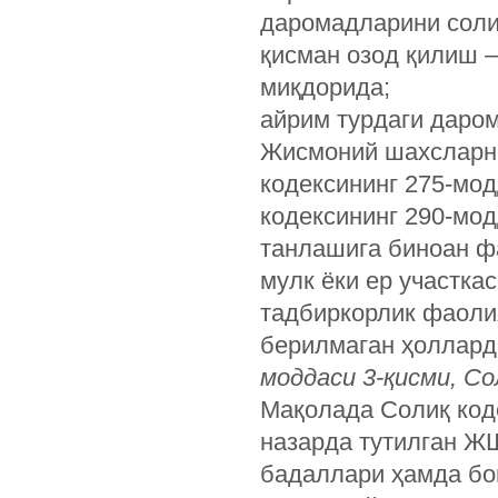
даромадларини соли
қисман озод қилиш –
миқдорида;
айрим турдаги даром
Жисмоний шахсларни
кодексининг 275-мод
кодексининг 290-мод
танлашига биноан фа
мулк ёки ер участка
тадбиркорлик фаоли
берилмаган ҳоллард
моддаси 3-қисми, Со
Мақолада Солиқ код
назарда тутилган ЖШ
бадаллари ҳамда бо