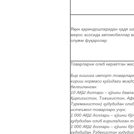
Яқин қариндошларидан ҳадя ш
мерос асосида автомобиллар в
олувчи фуқаролар
Товарларни олиб кираётган жи
Бир кишига импорт товарларн
кириш нормаси қуйидаги миқд
белгиланган:
10 АҚШ доллари – қўшни давла
Қирғизистон, Тожикистон, Аф
Туркманистон) ҳудудидан оли
истеъмол товарлари учун;
1 000 АҚШ доллари – қўшни б
ҳудудидан олиб кириладиган т
1 000 АҚШ доллари – қўшни б
ҳудудидан Ўзбекистон ҳудудиг