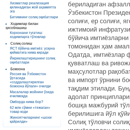
бериладиган афзалли
Хизматлар реализация
қилинадиган жой аҳамиятга
Ўзбекистон Президе
эга
Битимнинг солиқ оқибатлари
солиғи, ер солиғи, 
Ходимлар билан
ҳисоблашиш
ижтимоий инфратузи
Корхонани тугатиш:
бўйича имтиёзларни
ходимларга тўловлар
Солиқ солиш
томонидан ҳам амал
ЯСТ бўйича имтиёз: ускуна
қийматига нима киради
Одатда, имтиёзлар 
Йириклаштиришнинг солиқ
қувватлаш ва ривож
оқибатлари
Божхона
маҳсулотлар рақоба
Россия ва Ўзбекистон
ўртасида
ва импорт ўрнини б
«соддалаштирилган
божхона йўлаги» очилди
тақдим этилади. Бу
Масалалар жойнинг ўзида
адолат принциплари
ечилмоқда
Омборда нима бор?
бошқа мажбурий тўл
62 млн сўмни «тежаган»
товар коди
берилишига йўл қўй
Жиноятчиларнинг «шохи
Солиқ тўловчи соли
қайрилди»