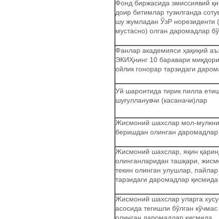
Фонд биржасида эмиссиявий қи
доир битимлар тузилганда соту
шу жумладан ЎзР норезиденти 
мустасно) олган даромадлар б
Фанлар академияси ҳақиқий аъ
ЭКИҲнинг 10 баравари миқдори
ойлик гонорар тарзидаги даро
Уй шароитида тирик пилла ети
шуғулланувчи (касаначи)лар
Жисмоний шахслар мол-мулкни
беришдан олинган даромадлар
Жисмоний шахслар, яқин қари
олинганларидан ташқари, жис
текин олинган улушлар, пайлар
тарзидаги даромадлар қисмида
Жисмоний шахслар уларга хусус
асосида тегишли бўлган кўчмас
олинган даромадлар қисмида