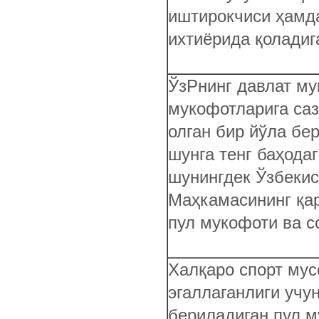
иштирокчиси ҳамд
ихтиёрида қолади
ЎзРнинг давлат му
мукофотларига са
олган бир йўла бе
шунга тенг баҳода
шунингдек Ўзбекис
Маҳкамасининг қар
пул мукофоти ва с
Халқаро спорт му
эгаллаганлиги учу
бериладиган пул 