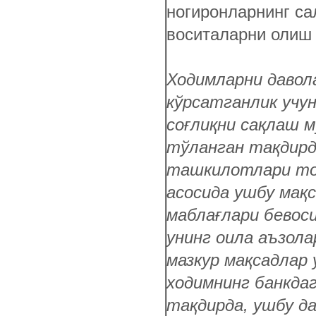
ногиронларнинг са
воситаларни олиш 
Ходимларни давол
кўрсатганлик учу
соғлиқни сақлаш м
тўланган тақдирд
ташкилотлари то
асосида ушбу мақс
маблағлари бевоси
унинг оила аъзола
мазкур мақсадлар
ходимнинг банкда
тақдирда, ушбу д