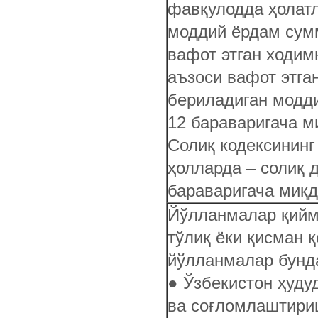
фавқулодда ҳолат
моддий ёрдам сум
вафот этган ходим
аъзоси вафот этга
бериладиган модд
12 бараваригача м
Солиқ кодексининг
ҳолларда – солиқ 
бараваригача миқ
Йўлланмалар қийм
тўлиқ ёки қисман 
йўлланмалар бунд
● Ўзбекистон ҳуду
ва соғломлаштири