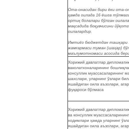
Ота-онасидан бири ёки ота-о
ҳамда оилада 16 ёшга тўлмага
ортиқ болалари бўлган оилала
мақсадида боқувчисини йўқотг
оилалардир.
Имтиёз бюджетдан ташқари 
жамғармаси туман (шаҳар) бў
маълумотномаси асосида бер
Хорижий давлатлар дипломати
ваколатхоналарининг бошлиқла
консуллик муассасаларининг м
шахслари, уларнинг ўзлари бил
яшайдиган оила аъзолари, агар
фуқароси бўлмаса
Хорижий давлатлар дипломатик
ва консуллик муассасаларинин
ходимлари ҳамда уларнинг ўзл
яшайдиган оила аъзолари, агар