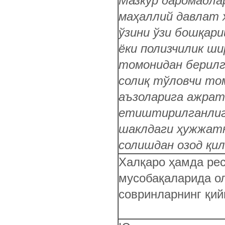
Мазкур даромадла
маҳаллий давлат 
ўзини ўзи бошқари
ёки полизчилик ш
томонидан берилг
солиқ тўловчи том
аъзоларига ажрат
етиштирилганлиг
шаклдаги ҳужжатн
солишдан озод қи
Халқаро ҳамда рес
мусобақаларида ол
совринларнинг қи