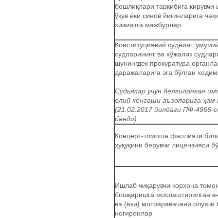
бошлиқлари таркибига кирувчи 
ўқув ёки синов йиғинларига чақ
хизматга мажбурлар
Конституциявий суднинг, умум
судларининг ва хўжалик судлар
шунингдек прокуратура органл
даражаларига эга бўлган ходим
Судьялар учун белгиланган и
олий кенгаши аъзоларига ҳам
(21.02.2017 йилдаги ПФ-4966-
банди)
Концерт-томоша фаолияти бил
ҳуқуқини берувчи лицензияси б
Ишлаб чиқарувчи корхона томо
бошқаришга мослаштирилган е
ва (ёки) мотоаравачани олувчи 
ногиронлар