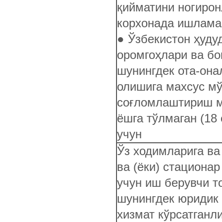
қийматини ногирон
корхонада ишламай
● Ўзбекистон ҳуду
оромгоҳлари ва б
шунингдек ота-она
олишига махсус мў
соғломлаштириш м
ёшга тўлмаган (18
учун
Ўз ходимларига ва
ва (ёки) стационар
учун иш берувчи т
шунингдек юридик
хизмат кўрсатганл