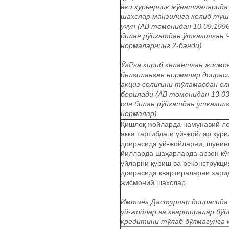
ёки курьерлик жўнатмаларида
шахслар манзилига келиб ту
учун (АВ томонидан 10.09.1996
билан рўйхатдан ўтказилган 
нормаларнинг 2-банди).
ЎзРга кириб келаётган жисмо
белгиланган нормалар доирас
акциз солиғини тўламасдан о
берилади (АВ томонидан 13.03
сон билан рўйхатдан ўтказил
нормалар)
Қишлоқ жойларда намунавий л
якка тартибдаги уй-жойлар қур
доирасида уй-жойларни, шунин
йилларда шаҳарларда арзон кў
уйларни қуриш ва реконструкци
доирасида квартираларни хари
жисмоний шахслар.
Имтиёз Дастурлар доирасида 
уй-жойлар ва квартиралар бў
кредитини тўлаб бўлмагунга 