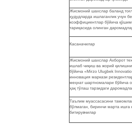
Жисмоний шахслар баланд тоғли
ҳудудларда ишлаганлик учун б
коэффициентлар бўйича қўшим
тариқасида олинган даромадла
Касаначилар
Жисмоний шахслар Ахборот те
ишлаб чиқиш ва жорий қилишни
бўйича «Mirzo Ulugbek Innovati
инновация маркази резидентла
меҳнат шартномалари бўйича о
ҳақ тўлаш тарзидаги даромадл
Таълим муассасасини тамомлаг
бўлмаган, биринчи марта ишга 
битирувчилар