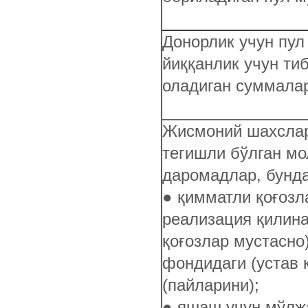
Донорлик учун пул
йиққанлик учун ти
оладиган суммала
Жисмоний шахсларг
тегишли бўлган мо
даромадлар, бунда
● қимматли қоғозл
реализация қилин
қоғозлар мустасно
фондидаги (устав 
(пайларини);
● яшаш учун мўлж