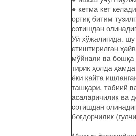
● кетма-кет келад
ортиқ битим тузил
сотишдан олинади
Уй хўжалигида, шу
етиштирилган ҳайв
мўйнали ва бошқа 
тирик ҳолда ҳамда
ёки қайта ишланга
ташқари, табиий в
асаларичилик ва д
сотишдан олинади
боғдорчилик (гулч