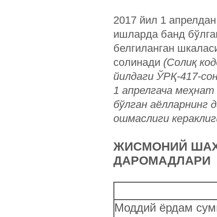
2017 йил 1 апрелдан
ишларда банд бўлга
белгиланган шкалас
солинади
(Солиқ код
йилдаги ЎРҚ-417-сон
1 апрелгача меҳнат
бўлган аёлларнинг 
ошмаслиги кераклиги
ЖИСМОНИЙ ШАХ
ДАРОМАДЛАРИ
Моддий ёрдам сум