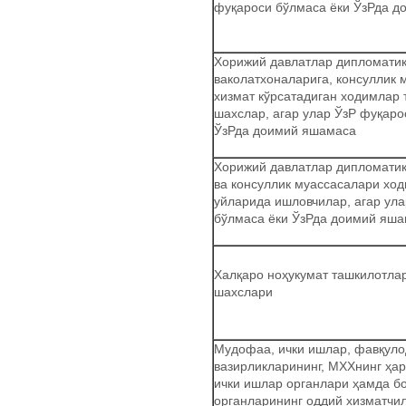
фуқароси бўлмаса ёки ЎзРда 
Хорижий давлатлар дипломати
ваколатхоналарига, консуллик 
хизмат кўрсатадиган ходимлар 
шахслар, агар улар ЎзР фуқаро
ЎзРда доимий яшамаса
Хорижий давлатлар дипломатик
ва консуллик муассасалари хо
уйларида ишловчилар, агар ул
бўлмаса ёки ЎзРда доимий яш
Халқаро ноҳукумат ташкилотла
шахслари
Мудофаа, ички ишлар, фавқуло
вазирликларининг, МХХнинг ҳар
ички ишлар органлари ҳамда б
органларининг оддий хизматчи