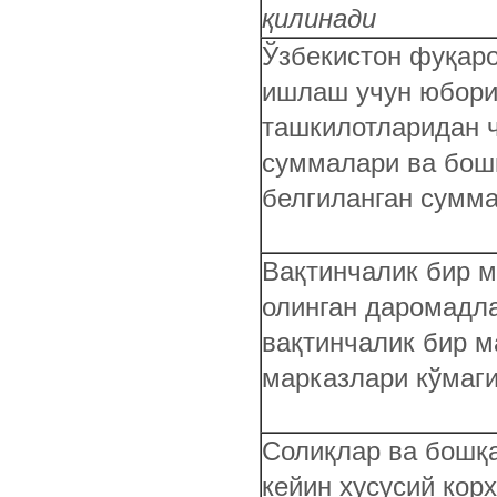
қилинади
Ўзбекистон фуқаро
ишлаш учун юбори
ташкилотларидан ч
суммалари ва бош
белгиланган сумм
Вақтинчалик бир 
олинган даромадла
вақтинчалик бир 
марказлари кўмаги
Солиқлар ва бошқ
кейин хусусий кор