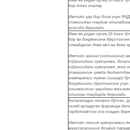
Икки ва ундан ортиқ 16 ёшга т
бор ёлғиз оналар.
Имтиёз ҳар бир бола учун ФҲ
томонидан тақдим этиладиг
асосида берилади
Икки ва ундан ортиқ 16 ёшга т
бор ва боқувчисини йўқотганлик
олмайдиган бева аёл ва бева э
Имтиёз эрнинг (хотиннинг) в
тўғрисидаги гувоҳнома, болал
тўғрисидаги гувоҳнома, янги 
ўтмаганлик ҳамда бюджетдан
жамғармаси туман (шаҳар) бў
боқувчисини йўқотганлик учун
олинмаслиги ҳақидаги маълу
этилган тақдирда берилади
Болалигидан ногирон бўлган, 
талаб қиладиган фарзанди била
тарбиялаётган ота-онадан бири
Имтиёз пенсия гувоҳномаси ёк
муассасасининг доимий парва