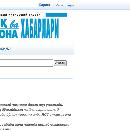
Регистрация
ақида
 ишлаб чиқариш билан шуғулланади.
иқ бўшайдиган маблағларни ишлаб
зда йўналтирган ҳолда ЯСТ ставкасини
, сабаби айни пайтда ишлаб чиқаришни
дамиз.