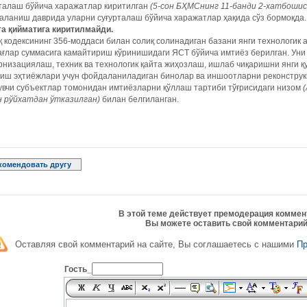
рталаш бўйича харажатлар киритилган
(5-сон БҲМСнинг 11-банди 2-хатбошис
аланиш даврида уларни суғурталаш бўйича харажатлар ҳақида сўз бормоқда
та қийматига киритилмайди.
 кодексининг 356-моддаси билан солиқ солинадиган базани янги технологик 
ағлар суммасига камайтириш кўринишидаги ЯСТ бўйича имтиёз берилган. Ун
низациялаш, техник ва технологик қайта жиҳозлаш, ишлаб чиқаришни янги 
риш эҳтиёжлари учун фойдаланиладиган бинолар ва иншоотларни реконструк
увчи субъектлар томонидан имтиёзларни қўллаш тартиби тўғрисидаги низом
н рўйхатдан ўтказилган)
билан белгиланган.
комендовать другу
В этой теме действует премодерация коммен
Вы можете оставить свой комментарий
Оставляя свой комментарий на сайте, Вы соглашаетесь с нашими
П
Гость_