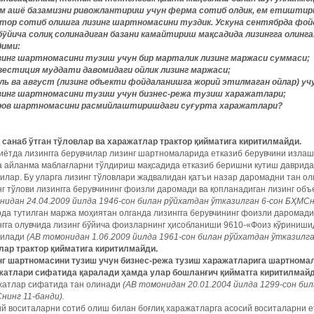
ом ашё базамизни ривожлантириш учун ферма сотиб олдик, ем етиштириш
тор сотиб олишга лизинг шартномасини туздик. Ускуна сентябрда фой
бўйича солиқ солинадиган базани камайтириш мақсадида лизингга олинг
дими:
изинг шартномасини тузиш учун бир марталик лизинг маржаси суммаси;
нвестиция муддати давомидаги ойлик лизинг маржаси;
юль ва август (лизинг объекти фойдаланишга жорий этилмаган ойлар) уч
изинг шартномасини тузиш учун бизнес-режа тузиш харажатлари;
аров шартномасини расмийлаштиришдаги суғурта харажатлари?
 санаб ўтган тўловлар ва харажатлар трактор қийматига киритилмайди.
ётда лизингга берувчилар лизинг шартномаларида етказиб берувчини излаш
а айланма маблағларни тўлдириш мақсадида етказиб беришни кутиш даврида
илар. Бу уларга лизинг тўловлари жадвалидан қатъи назар даромадни тан о
г тўлови лизингга берувчининг фоизли даромади ва қопланадиган лизинг объе
идан 24.04.2009 йилда 1946-сон билан рўйхатдан ўтказилган 6-сон БҲМСни
да тутилган маржа моҳиятан олганда лизингга берувчининг фоизли даромади
гга олувчида лизинг бўйича фоизларнинг ҳисобланиши 9610-«Фоиз кўриниши
рилади
(АВ томонидан 1.06.2009 йилда 1961-сон билан рўйхатдан ўтказилган
лар трактор қийматига киритилмайди.
нг шартномасини тузиш учун бизнес-режа тузиш харажатларига шартнома
жатлари сифатида қаралади ҳамда улар бошланғич қийматга киритилмайд
жатлар сифатида тан олинади
(АВ томонидан 20.01.2004 йилда 1299-сон би
нинг 11-банди).
й воситаларни сотиб олиш билан боғлиқ харажатларга асосий воситаларни е