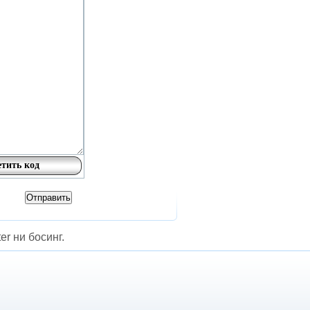
er ни босинг.