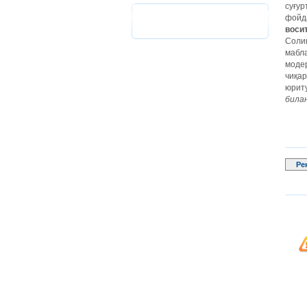
суғу
фойд
воси
Солиқ
мабл
модер
чиқа
юрит
била
Ре