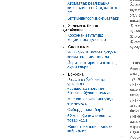
Хизматлар реализация
Ўз х
қилинадиган жой аҳамиятга
трак
эга
ЯСТ 
Битимнинг солиқ оқибатлари
кира
Ходимлар билан
1) л
ҳисоблашиш
2) и
Корхонани тугатиш:
3) и
ходимларга тўловлар
4) л
Солиқ солиш
5) г
ЯСТ бўйича имтиёз: ускуна
қийматига нима киради
Йириклаштиришнинг солиқ
–
Сиз
оқибатлари
Амали
ҳамд
Божхона
тутад
Россия ва Ўзбекистон
ўртасида
Лизин
«соддалаштирилган
томон
божхона йўлаги» очилди
назар
Масалалар жойнинг ўзида
Лизин
ечилмоқда
этти
Омборда нима бор?
Фоиз
62 млн сўмни «тежаган»
Лизи
товар коди
хара
Жиноятчиларнинг «шохи
хара
қайрилди»
БҲМС
Асоси