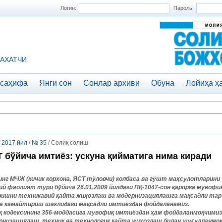
Логин:
Пароль:
АХАТЧИ
 саҳифа
Янги сон
Сонлар архиви
Обуна
Лойиҳа ҳ
/
2017 йил
/
№ 35
/ Солиқ солиш
 бўйича имтиёз: ускуна қийматига нима киради
инг МЧЖ (кичик корхона, ЯСТ тўловчи) колбаса ва гўшт маҳсулотларини
ий фаолият тури бўйича 26.01.2009 йилдаги ПҚ-1047-сон қарорга мувоф
ришни техникавий қайта жиҳозлаш ва модернизациялашга мақсадли тар
а камайтириш шаклидаги мақсадли имтиёздан фойдаланамиз.
қ кодексининг 356-моддасига мувофиқ имтиёздан ҳам фойдаланмоқчимиз
рнизациялаш, техник ва технологик қайта жиҳозлаш билан шуғулланмоқ