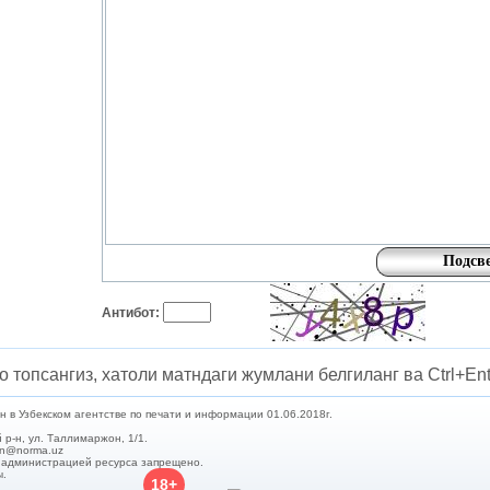
Антибот:
о топсангиз, хатоли матндаги жумлани белгиланг ва Ctrl+Ent
в Узбекском агентстве по печати и информации 01.06.2018г.
 р-н, ул. Таллимаржон, 1/1.
min@norma.uz
с администрацией ресурса запрещено.
ы.
18+