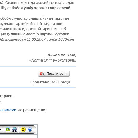
и).
Сизнинг ҳолатда асосий воситалардан
.
Шу сабабли ушбу харажатлар асосий
асбоб-ускуналар олишга йўналтирилган
и қўллаш тартиби Ишлаб чиқаришни
қурилиш шаклида кенгайтириш, ишлаб
ция қилишни амалга оширувчи хўжалик
(АВ томонидан 11.06.2007 йилда 1688-сон
Анжелика НАМ,
«Norma Online» эксперти.
Поделиться…
Прочитано:
2431
раз(а)
тариев.
.
равилами
их размещения.