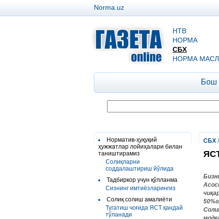
Norma.uz
НТВ
НОРМА
СБХ
НОРМА МАСЛ
Бош
Норматив-ҳуқуқий
СБХ
ҳужжатлар лойиҳалари билан
ЯСТ
таништирамиз
Cолиқларни
соддалаштириш йўлида
Бизн
Тадбиркор учун қўлланма
Асос
Сизнинг имтиёзларингиз
чиқа
Солиқ солиш амалиёти
50%г
Тугатиш чоғида ЯСТ қандай
Соли
тўланади
моде