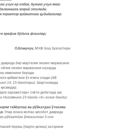
 учун ер олдик, бунинг учун янги
даланишга жорий этилади.
ан трактор қийматига қуйидагилар
ун график бўйича фоизлар;
О.Клишчук,
МЧЖ бош бухгалтери.
 даврида бир марталик лизинг маржасини
 ойлик лизинг маржасини назарда
лиш имконини беради.
кти қийматини ўз ичига олади (
АВ
нг 14, 15-бандлари).
Шартномада
 қисмидир.
даги харажатлар» счёти дебетида акс
 Низомнинг 23-банди «б» кичик банди).
ларни тайёрлаш ва рўйхатдан ўтказиш
и.
Улар юзага келган ҳисобот даврида
лан рўйхатдан ўтказилган 5-сон
тказиб бериш (барпо қилиш) хатарини