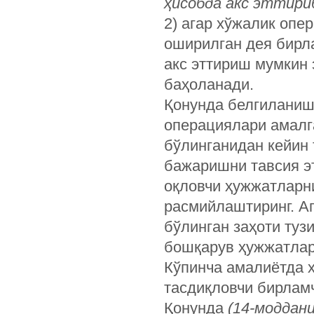
ҳисобда акс эттири
2) агар хўжалик опе
оширилган дея бирл
акс эттириш мумкин
баҳоланади.
Қонунда белгиланиш
операциялари амалг
бўлинганидан кейин 
бажаришни тавсия э
оқловчи ҳужжатларн
расмийлаштиринг. А
бўлинган заҳоти тузи
бошқарув ҳужжатлари
Кўпинча амалиётда 
тасдиқловчи бирламч
Қонунда
(14-моддани