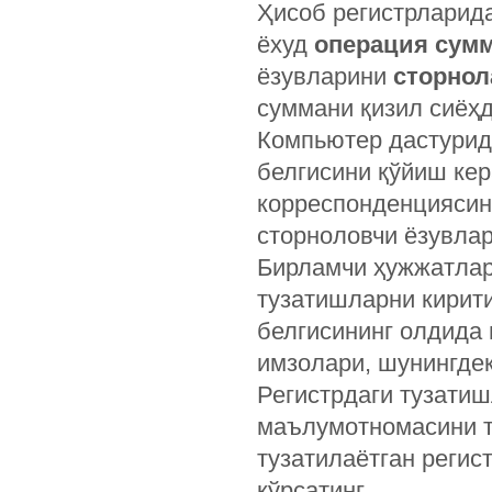
Ҳисоб регистрларида
ёхуд
операция сум
ёзувларини
сторно
суммани қизил сиёҳд
Компьютер дастурид
белгисини қўйиш кер
корреспонденциясин
сторноловчи ёзувлар
Бирламчи ҳужжатларг
тузатишларни кирит
белгисининг олдида
имзолари, шунингдек
Регистрдаги тузати
маълумотномасини ту
тузатилаётган регист
кўрсатинг.