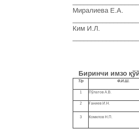
_________________
Миралиева
_________________
Ким И
_________________
Биринчи имзо қўй
Т/р
Ф.И.Ш.
1
Пўлатов А.В.
2
Ғаниев И.Н.
3
Комилов Н.П.