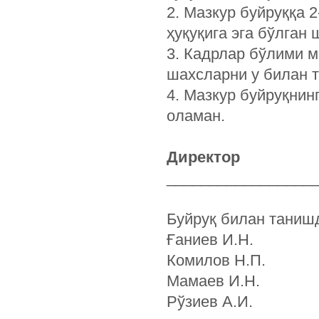
2. Мазкур буйруққа 
ҳуқуқига эга бўлган
3. Кадрлар бўлими м
шахсларни у билан 
4. Мазкур буйруқнин
оламан.
Дирек
________________
Буйруқ билан таниш
Ғаниев И.Н. ___
Комилов Н.П. __
Мамаев И.Н. ___
Рўзиев 