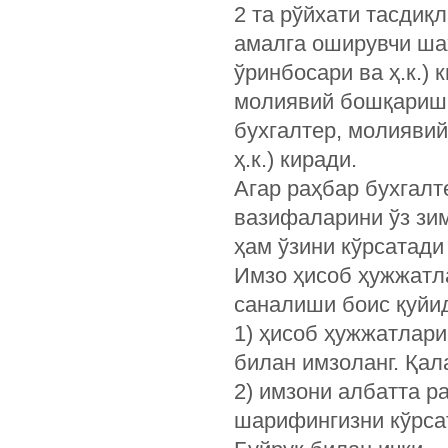
2 та рўйхати тасдиқ
амалга оширувчи шах
ўринбосари ва ҳ.к.) 
молиявий бошқариш
бухгалтер, молиявий
ҳ.к.) киради.
Агар раҳбар бухгал
вазифаларини ўз зим
ҳам ўзини кўрсатад
Имзо ҳисоб ҳужжатл
саналиши боис қуйид
1) ҳисоб ҳужжатларин
билан имзоланг. Қа
2) имзони албатта р
шарифингизни кўрсат