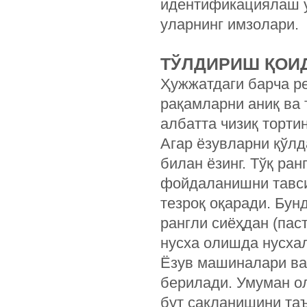
идентификациялаш у
уларнинг имзолари.
ТЎЛДИРИШ ҚОИ
Ҳужжатдаги барча р
рақамларни аниқ ва 
албатта чизиқ тортин
Агар ёзувларни қўлд
билан ёзинг. Тўқ ран
фойдаланишни тавсия
тезроқ оқаради. Бун
рангли сиёҳдан (па
нусха олишда нусхал
Ёзув машиналари ва
берилади. Умуман о
бут сақланишини та