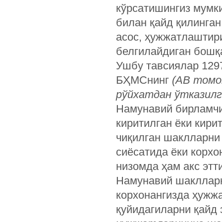
кўрсатишингиз мумки
билан қайд қилинга
асос, ҳужжатлаштир
белгилайдиган бошқ
Ушбу тавсиялар 1297
БҲМСнинг
(АВ томон
рўйхатдан ўтказилг
Намунавий бирламчи
киритилган ёки кири
чиқилган шаклларни 
сиёсатида ёки корхо
низомда ҳам акс этт
Намунавий шаклларн
корхонангизда ҳужж
қуйидагиларни қайд 