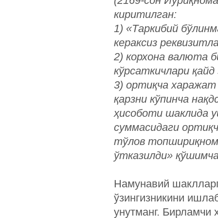
(2169-сон Йўриқнома
киритилган:
1) «Таркибий бўлин
кераксиз реквизитл
2) корхона валюта 
кўрсаткичлари қайд
3) ортиқча харажат
қарзни кўпинча нақд
ҳисоботи шаклида у
суммасидаги ортиқч
тўлов топшириқнома
ўтказилди» қўшимча
Намунавий шаклларг
ўзингизникини ишла
унутманг. Бирламчи