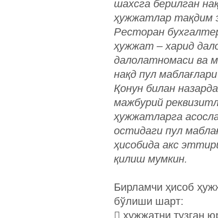
шахсга берилган нақ
ҳужжатлар тақдим 
Ресторан бухгалтер
ҳужжат – харид да
далолатномаси ва м
нақд пул маблағлари
Қонун билан назард
мажбурий реквизитл
ҳужжатларга асосла
остидаги пул мабла
ҳисобида акс эттир
қилиш мумкин.
Бирламчи ҳисоб ҳуж
бўлиши шарт:
 ҳужжатни тузган ю