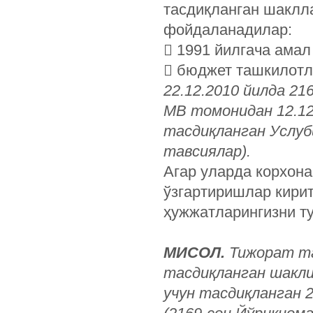
тасдиқланган шаклл
фойдаланадилар:
 1991 йилгача амал
 бюджет ташкилотл
22.12.2010 йилда 21
МВ томонидан 12.12.
тасдиқланган Услуб
тавсиялар).
Агар уларда корхона
ўзгартиришлар кирит
ҳужжатларингизни ту
МИСОЛ.
Тижорат та
тасдиқланган шакл
учун тасдиқланган 2