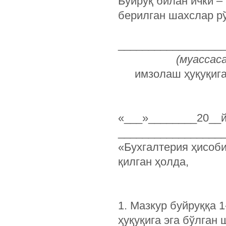
Буйруқ билан ички –
берилган шахслар р
_________________
(муассас
имзолаш ҳуқуқига
«___»_
_________________
«Бухгалтерия ҳисоби
қилган ҳолда,
1. Мазкур буйруққа 
ҳуқуқига эга бўлган