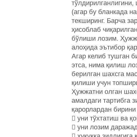
тўлдирилганлигини,
(агар бу бланкада н
текширинг. Барча за
ҳисоблаб чиқарилган
бўлиши лозим. Ҳужж
алоҳида эътибор қа
Агар келиб тушган б
этса, нима қилиш ло
берилган шахсга мас
қилиши учун топшир
Ҳужжатни олган шах
амалдаги тартибга з
қарорлардан бирини 
 уни тўхтатиш ва 
 уни лозим даражад
 ҳуқуққа зидлигига