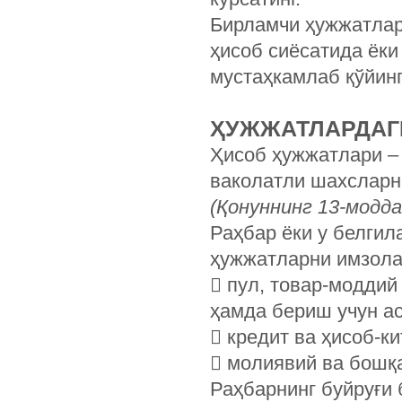
Бирламчи ҳужжатлар
ҳисоб сиёсатида ёк
мустаҳкамлаб қўйинг
ҲУЖЖАТЛАРДАГ
Ҳисоб ҳужжатлари –
ваколатли шахсларн
(Қонуннинг 13-модда
Раҳбар ёки у белгил
ҳужжатларни имзол
 пул, товар-модди
ҳамда бериш учун ас
 кредит ва ҳисоб-к
 молиявий ва бошқ
Раҳбарнинг буйруғи 