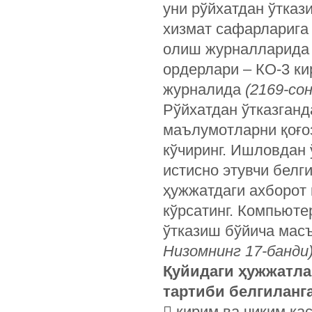
уни рўйхатдан ўтказ
хизмат сафарларига 
олиш журналларид
ордерлари – КО-3 ки
журналида
(2169-со
Рўйхатдан ўтказганд
маълумотларни қоғоз
кўчиринг. Ишловдан 
истисно этувчи белг
ҳужжатдаги ахборот 
кўрсатинг. Компьют
ўтказиш бўйича мас
Низомнинг 17-банди)
Қуйидаги ҳужжатла
тартиби белгиланг
 кирим ва чиқим ка