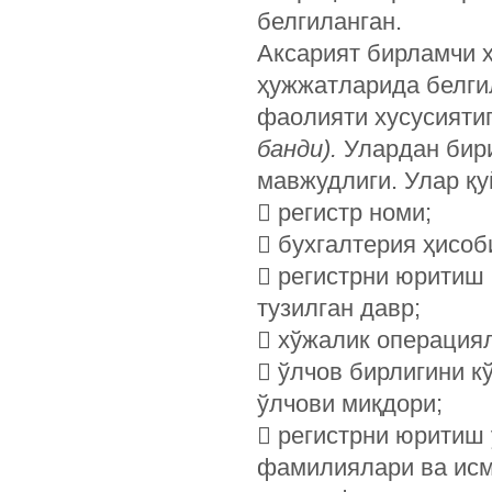
белгиланган.
Аксарият бирламчи ҳ
ҳужжатларида белгил
фаолияти хусусият
банди).
Улардан бири
мавжудлиги. Улар қу
 регистр номи;
 бухгалтерия ҳисоб
 регистрни юритиш 
тузилган давр;
 хўжалик операциял
 ўлчов бирлигини к
ўлчови миқдори;
 регистрни юритиш
фамилиялари ва исм