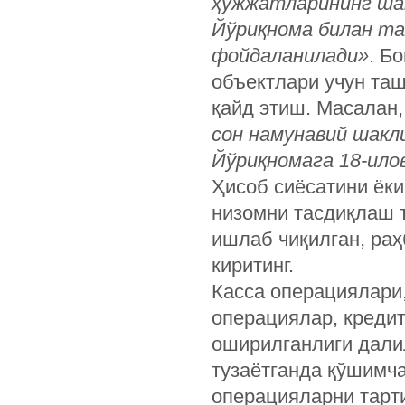
ҳужжатларининг шак
Йўриқнома билан та
фойдаланилади»
. Б
объектлари учун та
қайд этиш. Масалан
сон намунавий шакли
Йўриқномага 18-ило
Ҳисоб сиёсатини ёки
низомни тасдиқлаш 
ишлаб чиқилган, ра
киритинг.
Касса операциялари
операциялар, кредит
оширилганлиги дали
тузаётганда қўшимча
операцияларни тарт