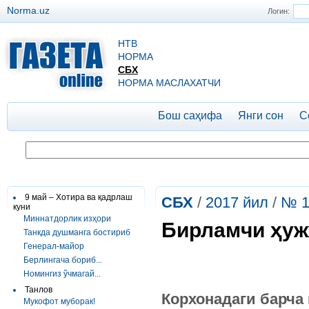
Norma.uz
Логин:
НТВ
НОРМА
СБХ
НОРМА МАСЛАХАТЧИ
Бош саҳифа
Янги сон
С
9 май – Хотира ва қадрлаш
СБХ
/
2017 йил
/
№ 1
куни
Миннатдорлик изҳори
Бирламчи ҳуж
Танкда душманга бостириб
Генерал-майор
Берлингача бориб...
Номингиз ўчмагай...
Танлов
Корхонадаги барча
Мукофот муборак!