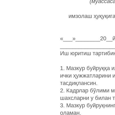
(муассас
имзолаш ҳуқуқига
«___»
_________________
Иш юритиш тартиби
1. Мазкур буйруққа 
ички ҳужжатларини и
тасдиқлансин.
2. Кадрлар бўлими м
шахсларни у билан 
3. Мазкур буйруқнин
оламан.