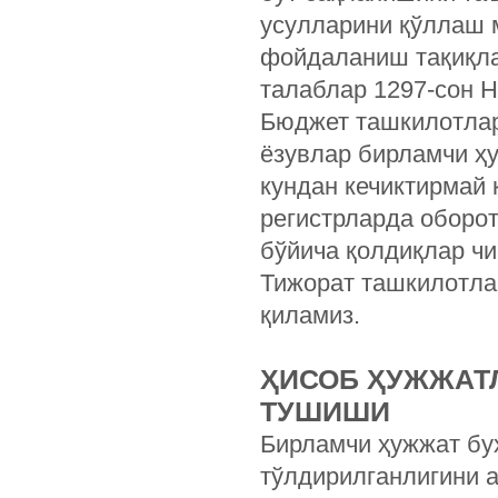
усулларини қўллаш 
фойдаланиш тақиқла
талаблар 1297-сон Н
Бюджет ташкилотлар
ёзувлар бирламчи ҳу
кундан кечиктирмай 
регистрларда оборо
бўйича қолдиқлар ч
Тижорат ташкилотла
қиламиз.
ҲИСОБ ҲУЖЖАТЛ
ТУШИШИ
Бирламчи ҳужжат бух
тўлдирилганлигини 