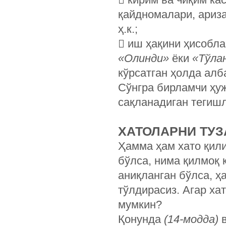
қайдномалари, ариза
ҳ.к.;
 иш ҳақини ҳисобла
«Олинди»
ёки
«Тўла
кўрсатган ҳолда алб
Сўнгра бирламчи ҳу
сақланадиган тегишл
ХАТОЛАРНИ ТУ
Ҳамма ҳам хато қили
бўлса, нима қилмоқ
аниқланган бўлса, ҳ
тўлдирасиз. Агар ха
мумкин?
Қонунда
(14-модда)
в