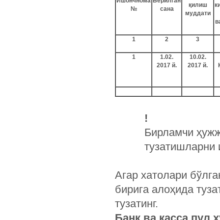
Ишончнома
Берилган
қилиш
к
№
сана
муддати
в
1
2
3
1
1.02.
10.02.
2017 й.
2017 й.
!
Бирламчи ҳужж
тузатишларни 
Агар хатолари бўлга
бирига алоҳида туза
тузатинг.
Банк ва касса пул 