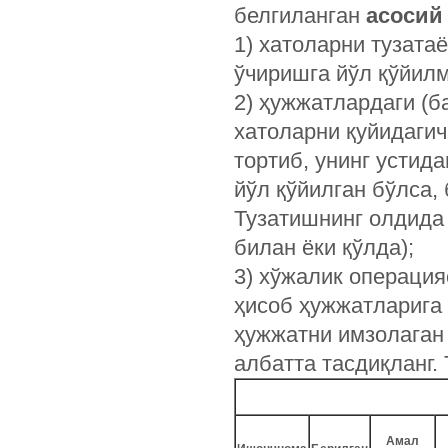
белгиланган
асосий
1) хатоларни тузата
ўчиришга йўл қўйил
2) ҳужжатлардаги (б
хатоларни қуйидагича
тортиб, унинг устида
йўл қўйилган бўлса, 
Тузатишнинг олдид
билан ёки қўлда);
3) хўжалик операци
ҳисоб ҳужжатларига
ҳужжатни имзолаган
албатта тасдиқланг.
Амал