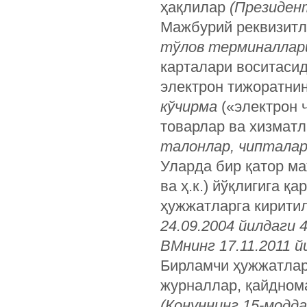
ҳақлилар
(Президент
Мажбурий реквизитл
тўлов терминаллари
карталари воситасид
электрон тижоратни
кўчирма
(«электрон ч
товарлар ва хизматл
талонлар, чипталар
Уларда бир қатор м
ва ҳ.к.) йўқлигига 
ҳужжатларга киритил
24.09.2004 йилдаги 
ВМнинг 17.11.2011 й
Бирламчи ҳужжатлар
журналлар, қайднома
(Қонуннинг 15-модда