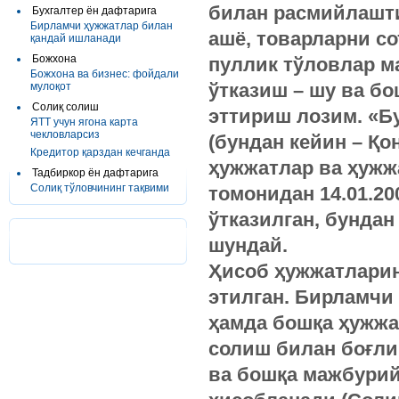
билан расмийлашти
Бухгалтер ён дафтарига
Бирламчи ҳужжатлар билан
ашё, товарларни с
қандай ишланади
Божхона
пуллик тўловлар м
Божхона ва бизнес: фойдали
ўтказиш – шу ва б
мулоқот
Солиқ солиш
эттириш лозим. «Б
ЯТТ учун ягона карта
чекловларсиз
(бундан кейин – Қо
Кредитор қарздан кечганда
ҳужжатлар ва ҳужж
Тадбиркор ён дафтарига
Солиқ тўловчининг тақвими
томонидан 14.01.20
ўтказилган, бундан
шундай.
Ҳисоб ҳужжатларин
этилган. Бирламчи
ҳамда бошқа ҳужжа
солиш билан боғли
ва бошқа мажбурий