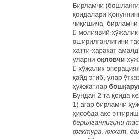
Бирламчи (бошланғи
қоидалари Қонуннинг
чиқишича, бирламчи
 молиявий-хўжалик
оширилганлигини тас
хатти-ҳаракат амалд
уларни
оқловчи
ҳуж
 хўжалик операция
қайд этиб, улар ўтк
ҳужжатлар
бошқару
Бундан 2 та қоида к
1) агар бирламчи ҳ
ҳисобда акс эттириш
берилганлигини тас
фактура, юкхат, да