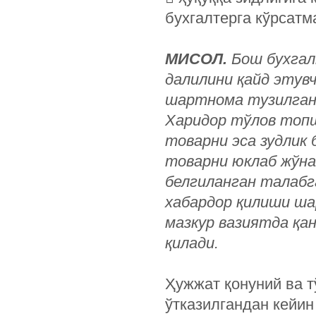
бухгалтерга кўрсатм
МИСОЛ.
Бош бухгал
далилини қайд этув
шартнома тузилган,
Харидор тўлов топш
товарни эса зудлик 
товарни юклаб жўна
белгиланган талабг
хабардор қилиши ша
мазкур вазиятда қан
қилади.
Ҳужжат қонуний ва 
ўтказилгандан кейин