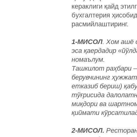
кераклиги қайд этил
бухгалтерия ҳисобид
расмийлаштиринг.
1-МИСОЛ
. Хом ашё
эса қаердадир «йўл
номаълум.
Ташкилот раҳбари – 
берувчининг ҳужжат
етказиб бериш) қабу
тўғрисида далолатн
миқдори ва шартном
қиймати кўрсатилад
2-МИСОЛ.
Ресторан 