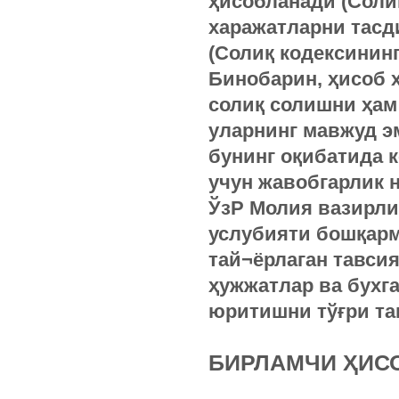
ҳисобланади (Соли
харажатларни тасд
(Солиқ кодексининг
Бинобарин, ҳисоб 
солиқ солишни ҳам
уларнинг мавжуд э
бунинг оқибатида к
учун жавобгарлик н
ЎзР Молия вазирли
услубияти бошқа
тай¬ёрлаган тавси
ҳужжатлар ва бухг
юритишни тўғри та
БИРЛАМЧИ ҲИС