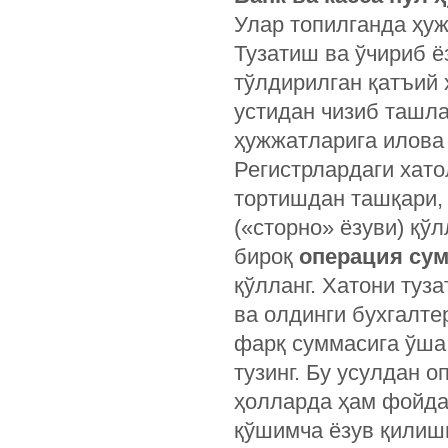
Улар топилганда ҳуж
Тузатиш ва ўчириб ё
тўлдирилган қатъий 
устидан чизиб ташла
ҳужжатларига илова
Регистрлардаги хато
тортишдан ташқари, 
(«сторно» ёзуви) қў
бироқ
операция су
қўлланг. Хатони туз
ва олдинги бухгалте
фарқ суммасига ўша
тузинг. Бу усулдан 
ҳолларда ҳам фойда
қўшимча ёзув қилиш