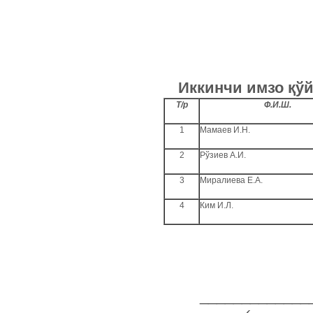
Иккинчи имзо қўй
Т/р
Ф.И.Ш.
1
Мамаев И.Н.
2
Рўзиев А.И.
3
Миралиева Е.А.
4
Ким И.Л.
_____________