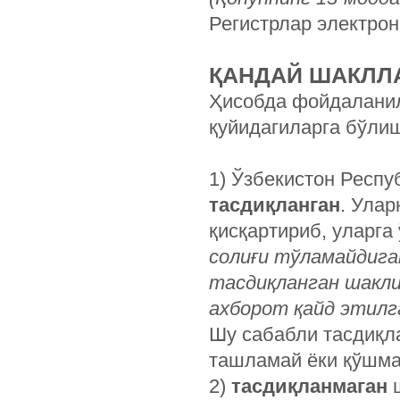
Регистрлар электро
ҚАНДАЙ ШАКЛЛ
Ҳисобда фойдалани
қуйидагиларга бўли
1) Ўзбекистон Респу
тасдиқланган
. Ула
қисқартириб, уларга
солиғи тўламайдига
тасдиқланган шакли
ахборот қайд этилг
Шу сабабли тасдиқл
ташламай ёки қўшма
2)
тасдиқланмаган
ш