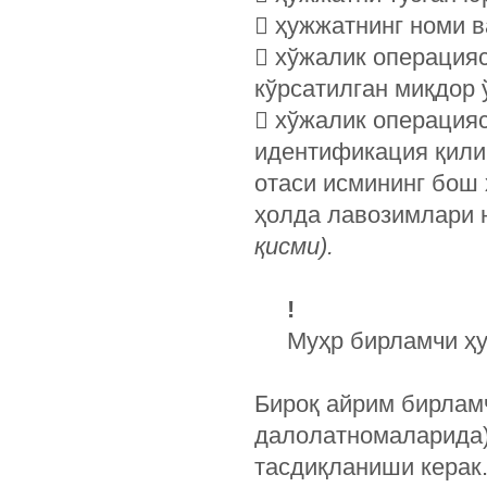
 ҳужжатнинг номи ва
 хўжалик операцияс
кўрсатилган миқдор 
 хўжалик операция
идентификация қили
отаси исмининг бош
ҳолда лавозимлари 
қисми).
!
Муҳр бирламчи ҳ
Бироқ айрим бирлам
далолатномаларида)
тасдиқланиши керак