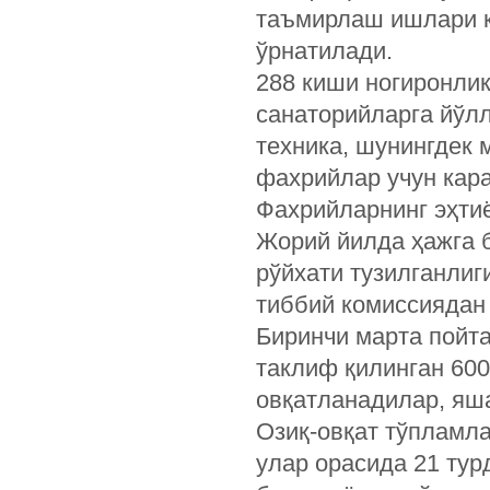
таъмирлаш ишлари қ
ўрнатилади.
288 киши ногиронли
санаторийларга йўл
техника, шунингдек 
фахрийлар учун кара
Фахрийларнинг эҳти
Жорий йилда ҳажга 
рўйхати тузилганлиг
тиббий комиссиядан
Биринчи марта пойт
таклиф қилинган 60
овқатланадилар, яш
Озиқ-овқат тўпламла
улар орасида 21 тур