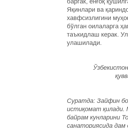
баргак, ёнғоқ қўшилг
Яқинлари ва қаринд
хавфсизлигини муҳо
бўлган оилаларга ҳ
таъкидлаш керак. Ул
улашилади.
Ўзбекистон
қув
Суратда: Зайфин
б
истиқомат
қилади
.
байрам
кунларини
Т
санаториясида дам о