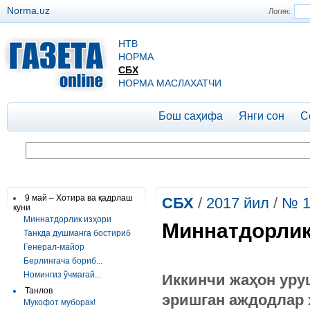
Norma.uz
Логин:
НТВ
НОРМА
СБХ
НОРМА МАСЛАХАТЧИ
Бош саҳифа
Янги сон
С
9 май – Хотира ва қадрлаш
СБХ
/
2017 йил
/
№ 1
куни
Миннатдорлик изҳори
Миннатдорлик
Танкда душманга бостириб
Генерал-майор
Берлингача бориб...
Номингиз ўчмагай...
Иккинчи
жаҳон
уру
Танлов
эришган
аждодлар
Мукофот муборак!