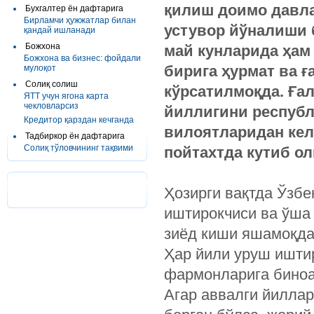
қилиш
доимо
давл
Бухгалтер ён дафтарига
Бирламчи ҳужжатлар билан
устувор
йўналиши
қандай ишланади
Божхона
май
кунларида
ҳам
Божхона ва бизнес: фойдали
бирига
ҳурмат
ва
ғ
мулоқот
Солиқ солиш
кўрсатилмоқда
.
Ға
ЯТТ учун ягона карта
чекловларсиз
йиллигини
респуб
Кредитор қарздан кечганда
вилоятларидан
кел
Тадбиркор ён дафтарига
Солиқ тўловчининг тақвими
пойтахтда
кутиб
ол
Ҳозирги вақтда Ўзбе
иштирокчиси ва ўша 
зиёд киши яшамоқда
Ҳар йили уруш ишти
фармонларига биноа
Агар аввалги йилла