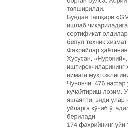
борган бўлса, жорий
топширилди.
Бундан ташқари «GM
ишлаб чиқариладига
сертификат олдилар
бепул техник хизмат
Фахрийлар ҳаётининг
Хусусан, «Нуроний»
иштирокчиларининг 
нимага муҳтожлигин
Чунончи, 476 нафар
кучайтириш лозим. 
яшаяпти, энди улар 
уйларга кўчиб ўтад
берилади.
174 фахрийнинг уйи