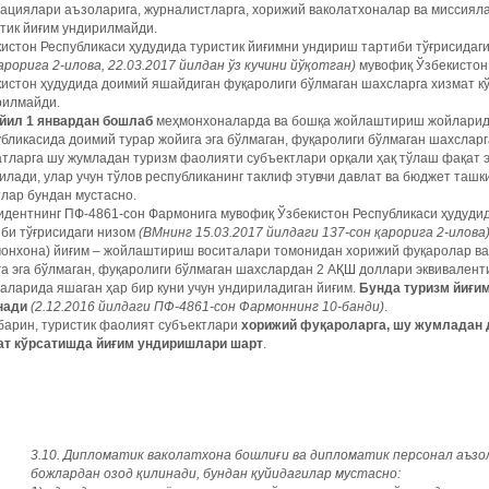
ациялари аъзоларига, журналистларга, хорижий ваколатхоналар ва миссиял
тик йиғим ундирилмайди.
истон Республикаси ҳудудида туристик йиғимни ундириш тартиби тўғрисидаг
арорига 2-илова, 22.03.2017 йилдан ўз кучини йўқотган)
мувофиқ Ўзбекистон 
истон ҳудудида доимий яшайдиган фуқаролиги бўлмаган шахсларга хизмат к
рилмайди.
 йил 1 январдан бошлаб
меҳмонхоналарда ва бошқа жойлаштириш жойларида
бликасида доимий турар жойига эга бўлмаган, фуқаролиги бўлмаган шахсла
атларга шу жумладан туризм фаолияти субъектлари орқали ҳақ тўлаш фақат
лади, улар учун тўлов республиканинг таклиф этувчи давлат ва бюджет та
лар бундан мустасно.
дентнинг ПФ-4861-сон Фармонига мувофиқ Ўзбекистон Республикаси ҳудудид
би тўғрисидаги низом
(ВМнинг 15.03.2017 йилдаги 137-сон қарорига 2-илова
монхона) йиғим – жойлаштириш воситалари томонидан хорижий фуқаролар ва
а эга бўлмаган, фуқаролиги бўлмаган шахслардан 2 АҚШ доллари эквивален
аларида яшаган ҳар бир куни учун ундириладиган йиғим.
Бунда туризм йиғим
нади
(2.12.2016 йилдаги ПФ-4861-сон Фармоннинг 10-банди)
.
барин, туристик фаолият субъектлари
хорижий фуқароларга, шу жумладан 
ат кўрсатишда йиғим ундиришлари шарт
.
3.10. Дипломатик ваколатхона бошлиғи ва дипломатик персонал аъзол
божлардан озод қилинади, бундан қуйидагилар мустасно: