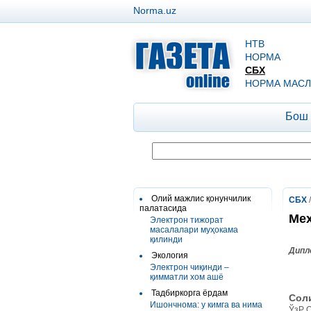
Norma.uz
НТВ
НОРМА
СБХ
НОРМА МАСЛ
Бош
Олий мажлис қонунчилик
СБХ
палатасида
Меҳ
Электрон тижорат
масалалари муҳокама
қилинди
Дипл
Экология
Электрон чиқинди –
қимматли хом ашё
Тадбиркорга ёрдам
Сол
Ишончнома: у кимга ва нима
ЎзР О