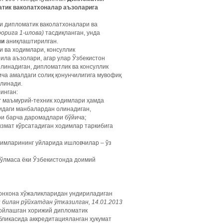
тик ваколатхоналар аъзоларига
и дипломатик ваколатхоналари ва
рорига 1-илова)
тасдиқланган, унда
ши
аниқлаштирилган.
 ва ходимлари, консуллик
ила аъзолари, агар улар Ўзбекистон
линадиган, дипломатлик ва консуллик
ча амалдаги солиқ қонунчилигига мувофиқ
илинади.
инган:
г маъмурий-техник ходимлари ҳамда
идаги манбалардан олинадиган,
ри барча даромадлари бўйича;
измат кўрсатадиган ходимлар таркибига
димларининг уйларида ишловчилар – ўз
бўлмаса ёки Ўзбекистонда доимий
монхона хўжаликларидан ундириладиган
 билан рўйхатдан ўтказилган, 14.01.2013
жойлашган хорижий дипломатик
бликасида аккредитацияланган ҳукумат