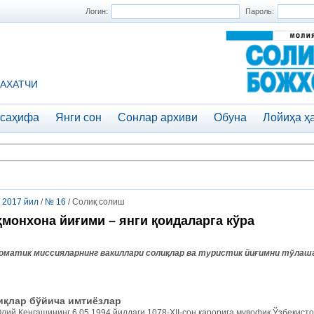
Логин:
Пароль:
АХАТЧИ
 саҳифа
Янги сон
Сонлар архиви
Обуна
Лойиҳа ҳ
/
2017 йил
/
№ 16
/ Солиқ солиш
монхона йиғими – янги қоидаларга кўра
оматик
миссияларнинг
вакиллари
солиқлар
ва
туристик
йиғимни
тўлаш
иқлар бўйича имтиёзлар
лий Кенгашининг 6.05.1994 йилдаги 1078-XII-сон қарорига мувофиқ Ўзбекист