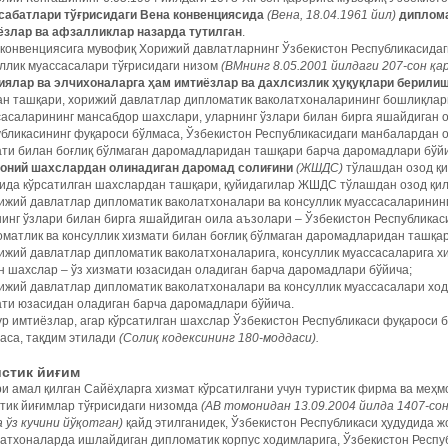
сабатлари тўғрисидаги Вена конвенциясида
(Вена, 18.04.1961 йил)
диплома
ёзлар ва афзалликлар назарда тутилган
.
конвенциясига мувофиқ Хорижий давлатларнинг Ўзбекистон Республикасидаг
ллик муассасалари тўғрисидаги низом
(ВМнинг 8.05.2001 йилдаги 207-сон қа
иялар ва элчихоналарга ҳам имтиёзлар ва дахлсизлик ҳуқуқлари берили
н ташқари, хорижий давлатлар дипломатик ваколатхоналарининг бошлиқлари
асаларининг мансабдор шахслари, уларнинг ўзлари билан бирга яшайдиган о
бликасининг фуқароси бўлмаса, Ўзбекистон Республикасидаги манбалардан о
ти билан боғлиқ бўлмаган даромадларидан ташқари барча даромадлари бўйи
оний шахслардан олинадиган даромад солиғини
(ЖШДС)
тўлашдан озод қ
ида кўрсатилган шахслардан ташқари, қуйидагилар ЖШДС тўлашдан озод қил
ижий давлатлар дипломатик ваколатхоналари ва консуллик муассасаларинин
инг ўзлари билан бирга яшайдиган оила аъзолари – Ўзбекистон Республикас
матлик ва консуллик хизмати билан боғлиқ бўлмаган даромадларидан ташқа
ижий давлатлар дипломатик ваколатхоналарига, консуллик муассасаларига х
н шахслар – ўз хизмати юзасидан оладиган барча даромадлари бўйича;
ижий давлатлар дипломатик ваколатхоналари ва консуллик муассасалари хо
ти юзасидан оладиган барча даромадлари бўйича.
р имтиёзлар, агар кўрсатилган шахслар Ўзбекистон Республикаси фуқароси 
аса, тақдим этилади
(Солиқ кодексининг 180-моддаси).
стик йиғим
и амал қилган Сайёҳларга хизмат кўрсатилгани учун туристик фирма ва меҳ
тик йиғимлар тўғрисидаги низомда
(АВ томонидан 13.09.2004 йилда 1407-сон
 ўз кучини йўқотган)
қайд этилганидек, Ўзбекистон Республикаси ҳудудида 
атхоналарда ишлайдиган дипломатик корпус ходимларига, Ўзбекистон Респу