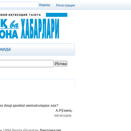
Регистрация
ақида
га
доир
қандай
имтиёзларга
эга
?
А.Рўзиев,
иқтисодчи.
он 1994 йилда қўшилган
Дипломатия