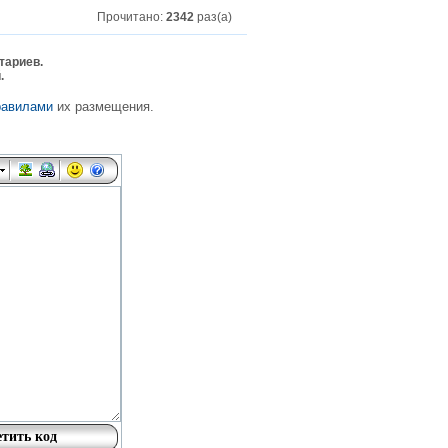
Прочитано:
2342
раз(а)
тариев.
.
равилами
их размещения.