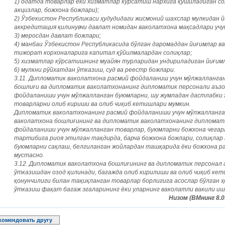
1) одатда товарлар ёки хизматлар кўрсатиш нархига қўшиладиган со
акцизлар, божхона божлари);
2) Ўзбекистон Республикаси ҳудудидаги жисмоний шахслар мулкидан йи
аккредитация қилинувчи давлат номидан ваколатхона мақсадлари учун
3) меросдан давлат божлари;
4) манбаи Ўзбекистон Республикасида бўлган даромаддан йиғимлар ва
тижорат корхоналарига капитал қўйилмалардан солиқлар;
5) хизматлар кўрсатишнинг муайян турларидан ундириладиган йиғим
6) мулкни рўйхатдан ўтказиш, суд ва реестр божлари.
3.11. Дипломатик ваколатхона расмий фойдаланиш учун мўлжалланга
бошлиғи ва дипломатик ваколатхонанинг дипломатик персонали аъзол
фойдаланиши учун мўлжалланган буюмларни, шу жумладан дастлабки 
товарларни олиб кириши ва олиб чиқиб кетишлари мумкин.
Дипломатик ваколатхонанинг расмий фойдаланиши учун мўлжалланга
ваколатхона бошлиғининг ва дипломатик ваколатхонанинг дипломат
фойдаланиши учун мўлжалланган товарлар, буюмларни божхона чегар
тартибига риоя этилган тақдирда, барча божхона божлари, солиқлар 
буюмларни сақлаш, белгиланган жойлардан ташқарида ёки божхона 
мустасно.
3.12. Дипломатик ваколатхона бошлиғининг ва дипломатик персонал ­
ўтказишдан озод қилинади, багажда олиб кирилиши ва олиб чиқиб ке
қонунчилиги билан тақиқланган товарлар борлигига асослар бўлган ҳ
ўтказиш фақат багаж эгаларининг ёки уларнинг ваколатли вакили и
Низом (ВМнинг 8.0
комендовать другу