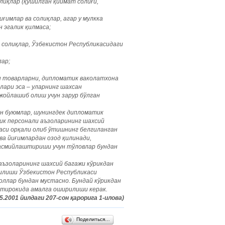
лиқлар (қўшилган қиймат солиғи,
ғимлар ва солиқлар, агар у мулкка
 эгалик қилмаса;
 солиқлар, Ўзбекистон Республикасидаги
лар;
н товарларни, дипломатик ваколатхона
ари эса – уларнинг шахсан
жойлашиб олиш учун зарур бўлган
н буюмлар, шунингдек дипломатик
ик персонали аъзоларининг шахсий
аси орқали олиб ўтишнинг белгиланган
ва йиғимлардан озод қилинади,
расмийлаштириши учун тўловлар бундан
аъзоларининг шахсий багажи кўрикдан
тилиши Ўзбекистон Республикаси
оллар бундан мустасно. Бундай кўрикдан
штирокида амалга оширилиши керак.
5.2001 йилдаги 207-сон қарорига 1-илова)
Поделиться…