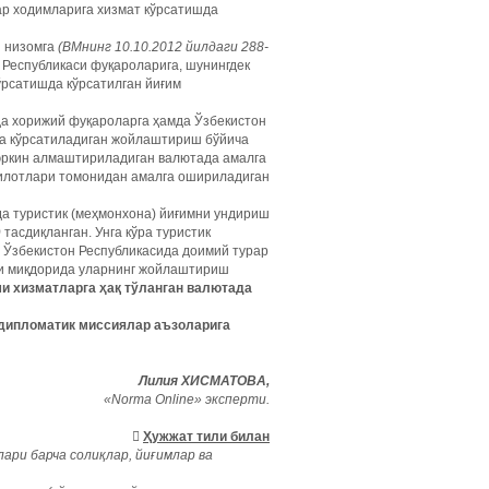
ар ходимларига хизмат кўрсатишда
и низомга
(ВМнинг 10.10.2012 йилдаги 288-
Республикаси фуқароларига, шунингдек
ўрсатишда кўрсатилган йиғим
 хорижий фуқароларга ҳамда Ўзбекистон
рга кўрсатиладиган жойлаштириш бўйича
 эркин алмаштириладиган валютада амалга
шкилотлари томонидан амалга ошириладиган
а туристик (меҳмонхона) йиғимни ундириш
)
тасдиқланган. Унга кўра туристик
 Ўзбекистон Республикасида доимий турар
ти миқдорида уларнинг жойлаштириш
и хизматларга ҳақ тўланган валютада
дипломатик миссиялар аъзоларига
Лилия ХИСМАТОВА,
«Norma Online» эксперти.

Ҳужжат тили билан
ари барча солиқлар, йиғимлар ва