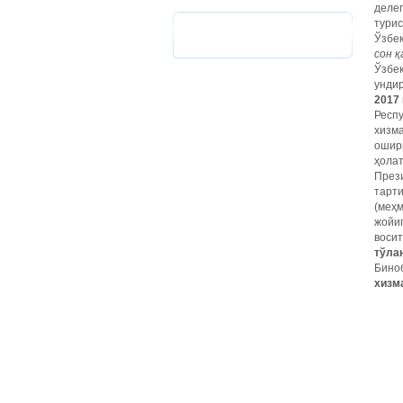
делег
турис
Ўзбек
сон қ
Ўзбек
унди
2017
Респу
хизм
ошири
ҳолат
Прези
тарти
(меҳ
жойиг
восит
тўла
Бино
хизм