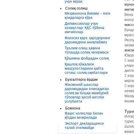
учун керак
муно
Солиқ солиш
имти
Меҳмонхона йиғими – янги
Вена 
қоидаларга кўра
консу
Дипмиссиялар учун
мисс
хизматлар: ҚҚС бўйича
Бунда
имтиёзлар
муасс
Фоизсиз қарз: қарздорнинг
Респу
даромадини аниқлаймиз
хизма
Таълим олиш ҳақини
жисм
тўлашда солиқ чегирмаси
Юқор
Қўшимча фойдадан солиқ
 хор
Қишлоқ хўжалиги
уларн
маҳсулотларини қайта
дипло
сотиш: солиқ оқибатлари
 хор
Бухгалтерга ёрдам
кирга
Жисмоний шахслар
 хор
даромадидан олинадиган
хизма
солиқ ва бошқа мажбурий
Мазку
тўловлар ҳисоб-китоби
яшам
услубияти
Божхона
Тури
Фақат холислар билан
Илгар
кўздан кечирилади
турис
Экспорт декларацияси
йилда
талаб этилмайди
вакол