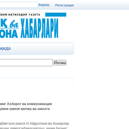
Регистрация
ақида
инг Ахборот ва коммуникация
рини ҳимоя қилиш ва амалга
қўмитаси раиси И.Абдуллаев ва бошқалар
ришни диверсификациялаш, кичик бизнес