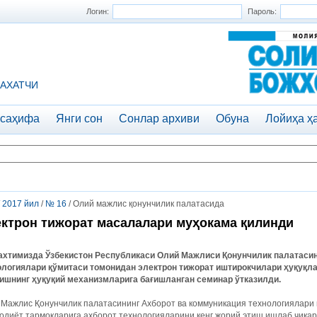
Логин:
Пароль:
АХАТЧИ
 саҳифа
Янги сон
Сонлар архиви
Обуна
Лойиҳа ҳ
/
2017 йил
/
№ 16
/ Олий мажлис қонунчилик палатасида
ктрон тижорат масалалари муҳокама қилинди
ахтимизда Ўзбекистон Республикаси Олий Мажлиси Қонунчилик палатасин
ологиялари қўмитаси томонидан электрон тижорат иштирокчилари ҳуқуқла
ишнинг ҳуқуқий механизмларига бағишланган семинар ўтказилди.
Мажлис Қонунчилик палатасининг Ахборот ва коммуникация технологиялари 
одиёт тармоқларига ахборот технологияларини кенг жорий этиш ишлаб чиқа