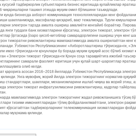
 хусусий тадбиркорлик субъектларига бизнес юритишда қулайликлар яратиш,
б чиқаришларни ташкил этишда муҳим омил бўлишини таъкидлади.
ги кунда бизнесда ахборот-коммуникация технологияларидан кенг фойдалан
иши шаклланмоқда, масофалар қисқариб, вақт тежалмоқда. Турли юмушларни
вларни электрон тарзда амалга ошириш амалиёти кенгайиб бораётир. Пиров
да янги турдаги банк хизматларини кўрсатиш, электрон тижорат, электрон тў
ктлар ўртасида ўзаро ҳисоб-китоблар самарадорлигини ошириш учун кенг ш
трон тижоратни ривожлантириш мамлакатимизда амалга оширилаётган кенг к
ланади. Ўзбекистон Республикасининг «Ахборотлаштириш тўғрисида»ги, «Эле
ли имзо тўғрисида»ги қонунлари бу борада муҳим ҳуқуқий асос бўлиб хизмат 
ган «Электрон тижорат тўғрисида»ги Қонун соҳа тараққиётига ижобий таъсир
ектларининг самарали фаолият юритиши учун қулай шарт-шароитлар яратиш
иллашувига олиб келди.
мат қарорига асосан 2016–2018 йилларда Ўзбекистон Республикасида элект
 қилинди. Унга мувофиқ, жорий йилда электрон тижоратнинг норматив-ҳуқуқ
иш стандартлари, шакллари, механизмларини ишлаб чиқиш ва жорий этиш, а
ида электрон тижорат инфратузилмасини ривожлантириш, кадрлар тай­ёрлаш
ган.
арда мамлакатимизда электрон тижоратнинг жадал ривожланишига тўсиқ бўл
тлари тизими имкониятларидан тўлиқ фойдаланилмаётгани, электрон рақамл
ият кўрсатаётган тадбиркорларнинг телекоммуникация хизматларидан фойда
лалар муҳокама қилинди.