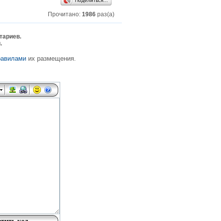
Поделиться…
Прочитано:
1986
раз(а)
тариев.
.
равилами
их размещения.