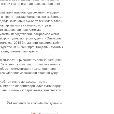
 юқори технологияларга асосланган янги
илаётгани натижасида соҳанинг электрон
 интернет орқали бажариш, хат-хабарлар,
ардида замонавий ахборот технологиялари
ловлар тизими ва хўжалик юритувчи
арт-шароитлар яратилмоқда.
ўламли ислоҳотларнинг ажралмас қисми
ктрон тўловлар тўғрисида»ги, «Электрон
қилмоқда. 2015 йилда янги таҳрирда қабул
 кўрсатиши билан бирга, маҳаллий хўжалик
га оид тизимли ишларнинг
рон тижоратни ривожлантириш концепцияси
ий базасини такомиллаштириш, уни амалга
хборот-коммуникация технологиялари
 ва уларнинг малакасини ошириш кўзда
аётган омиллар, хусусан, почта
и имзо технологиялари, олис туманларда
ланиш имкониятлари чеклангани сингари
ЎзА материали асосида тайёрланди
.