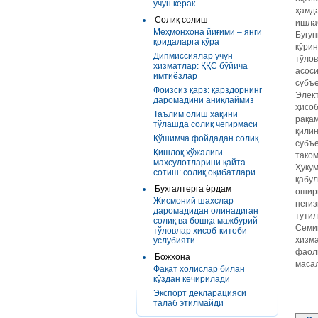
учун керак
ҳамда
Солиқ солиш
ишла
Меҳмонхона йиғими – янги
Бугун
қоидаларга кўра
кўрин
Дипмиссиялар учун
тўло
хизматлар: ҚҚС бўйича
асоси
имтиёзлар
субъе
Фоизсиз қарз: қарздорнинг
Элек
даромадини аниқлаймиз
ҳисоб
Таълим олиш ҳақини
рақам
тўлашда солиқ чегирмаси
қилин
Қўшимча фойдадан солиқ
субъ
Қишлоқ хўжалиги
таком
маҳсулотларини қайта
Ҳуку
сотиш: солиқ оқибатлари
қабул
Бухгалтерга ёрдам
ошир
Жисмоний шахслар
негиз
даромадидан олинадиган
тутил
солиқ ва бошқа мажбурий
Семин
тўловлар ҳисоб-китоби
хизма
услубияти
фаол
Божхона
маса
Фақат холислар билан
кўздан кечирилади
Экспорт декларацияси
талаб этилмайди