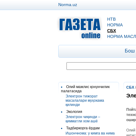
Norma.uz
НТВ
НОРМА
СБХ
НОРМА МАСЛ
Бош
Олий мажлис қонунчилик
СБХ
палатасида
Эле
Электрон тижорат
масалалари муҳокама
қилинди
Пойт
Экология
техн
Электрон чиқинди –
ошир
қимматли хом ашё
Тадбиркорга ёрдам
Олий 
Ишончнома: у кимга ва нима
иқтис