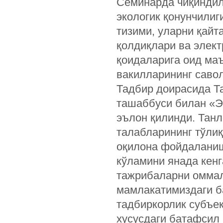
Семинарда чиқинди
экологик қонунчилиг
тизими, уларни қай
қолдиқлари ва элект
қоидаларига оид ма
вакилларининг савол
Тадбир доирасида Т
ташаббуси билан «Эк
эълон қилинди. Тан
талабларининг тўли
оқилона фойдаланиш
кўламини янада кенг
тажрибаларни оммал
мамлакатимиздаги ба
тадбиркорлик субъек
хусусдаги батафсил