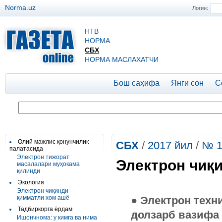
Norma.uz
Логин:
НТВ
НОРМА
СБХ
НОРМА МАСЛАХАТЧИ
Бош саҳифа
Янги сон
С
Олий мажлис қонунчилик
СБХ
/
2017 йил
/
№ 1
палатасида
Электрон тижорат
Электрон чиқ
масалалари муҳокама
қилинди
Экология
Электрон чиқинди –
қимматли хом ашё
● Электрон техн
Тадбиркорга ёрдам
долзарб вазифа
Ишончнома: у кимга ва нима