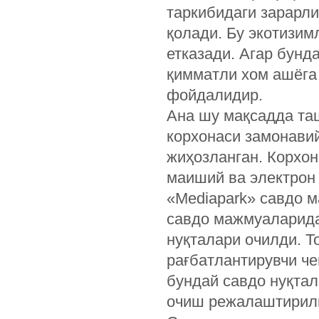
таркибидаги зарарли
қолади. Бу экотизим
етказади. Агар бунд
қимматли хом ашёга 
фойдалидир.
Ана шу мақсадда таш
корхонаси замонави
жиҳозланган. Корхон
маиший ва электрон
«Mediapark» савдо 
савдо мажмуаларида
нуқталари очилди. 
рағбатлантирувчи че
бундай савдо нуқта
очиш режалаштирил