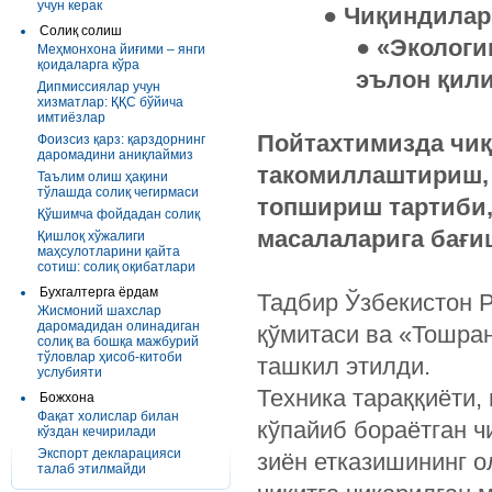
учун керак
● Чиқиндилар
Солиқ солиш
● «Экологи
Меҳмонхона йиғими – янги
қоидаларга кўра
эълон қил
Дипмиссиялар учун
хизматлар: ҚҚС бўйича
имтиёзлар
Пойтахтимизда чи
Фоизсиз қарз: қарздорнинг
даромадини аниқлаймиз
такомиллаштириш, 
Таълим олиш ҳақини
тўлашда солиқ чегирмаси
топшириш тартиби,
Қўшимча фойдадан солиқ
масалаларига бағи
Қишлоқ хўжалиги
маҳсулотларини қайта
сотиш: солиқ оқибатлари
Бухгалтерга ёрдам
Тадбир Ўзбекистон 
Жисмоний шахслар
даромадидан олинадиган
қўмитаси ва «Тошра
солиқ ва бошқа мажбурий
тўловлар ҳисоб-китоби
ташкил этилди.
услубияти
Техника тараққиёти
Божхона
Фақат холислар билан
кўпайиб бораётган ч
кўздан кечирилади
Экспорт декларацияси
зиён етказишининг о
талаб этилмайди