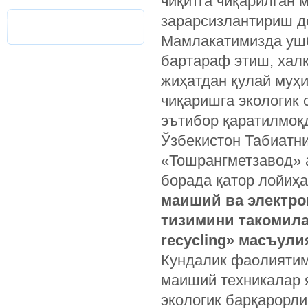
чиқитга чиқарилган 
зарарсизлантириш д
Мамлакатимизда ушб
бартараф этиш, хал
жиҳатдан қулай муҳ
чиқаришга экологик 
эътибор қаратилмоқ
Ўзбекистон Табиатн
«Тошрангметзавод» 
борада қатор лойиҳ
маиший ва электро
тизимини такомила
recycling» масъули
Кундалик фаолиятим
маиший техникалар я
экологик барқарорли