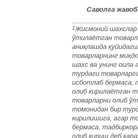
Саволга жавоб
1
Жисмоний шахслар 
ўтилаётган товарла
аниқлашда қуйидаги
товарларнинг миқдо
шахс ва унинг оила
турдаги товарларга
исботлаб бермаса,
олиб кирилаётган т
товарларни олиб ўт
томонидан бир турд
кирилишига, агар т
бермаса, тадбирко
олиб кириш деб қара