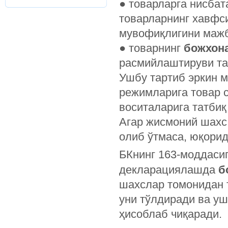
●
товарларга нисбат
товарларнинг хавфси
мувофиқлигини мажб
●
товарнинг
божхон
расмийлаштируви та
Ушбу тартиб эркин м
режимларига товар 
воситаларига татбиқ
Агар жисмоний шахс
олиб ўтмаса, юқорид
БКнинг ­163-моддас
декларациялашда
б
шахслар томонидан 
уни тўлдиради ва у
ҳисоблаб чиқаради.