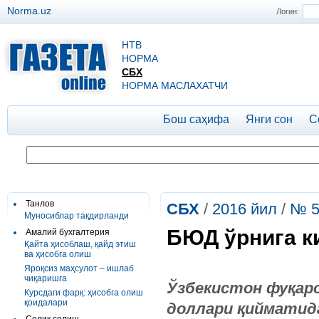
Norma.uz
Логин:
НТВ
НОРМА
СБХ
НОРМА МАСЛАХАТЧИ
Бош саҳифа
Янги сон
С
Танлов
СБХ
/
2016 йил
/
№ 5
Муносиблар тақдирланди
БЮД ўрнига к
Амалий бухгалтерия
Қайта ҳисоблаш, қайд этиш
ва ҳисобга олиш
Яроқсиз маҳсулот – ишлаб
чиқаришга
Ўзбекистон фуқаро
Курсдаги фарқ: ҳисобга олиш
қоидалари
доллари қийматида