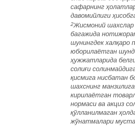
сафарнинг ҳолатлар
давомийлиги ҳисобга
2
Жисмоний шахслар 
багажида нотижора
шунингдек халқаро 
юборилаётган шунда
ҳужжатларида белги
солиғи солинмайдиг
қисмига нисбатан б
шахснинг манзилига
кирилаётган товарл
нормаси ва акциз со
қўлланилмаган ҳолда
жўнатмалари мустас