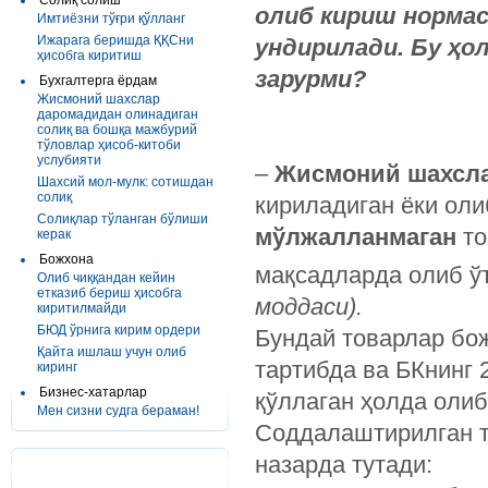
Солиқ солиш
олиб кириш норма
Имтиёзни тўғри қўлланг
Ижарага беришда ҚҚСни
ундирилади. Бу ҳо
ҳисобга киритиш
зарурми?
Бухгалтерга ёрдам
Жисмоний шахслар
даромадидан олинадиган
солиқ ва бошқа мажбурий
тўловлар ҳисоб-китоби
услубияти
–
Жисмоний шахсла
Шахсий мол-мулк: сотишдан
солиқ
кириладиган ёки ол
Солиқлар тўланган бўлиши
мўлжалланмаган
то
керак
Божхона
мақсадларда олиб ў
Олиб чиққандан кейин
етказиб бериш ҳисобга
моддаси).
киритилмайди
БЮД ўрнига кирим ордери
Бундай товарлар бо
Қайта ишлаш учун олиб
тартибда ва БКнинг 
киринг
Бизнес-хатарлар
қўллаган ҳолда олиб
Мен сизни судга бераман!
Соддалаштирилган 
назарда тутади: