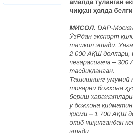
амалда
тўланган
ёк
чиққан
ҳолда
белг
МИСОЛ
.
DAP-
Москв
ЎзРдан
экспорт
қил
ташкил
этади
.
Унга
2 000
АҚШ
доллари
,
чегарасигача
– 300
тасдиқланган
.
Ташишнинг
умумий
товарни
божхона
ҳу
бериш
харажатлари
у
божхона
қийматин
қисми
– 1 700
АҚШ
д
олиб
чиқилгандан
ке
этади
.