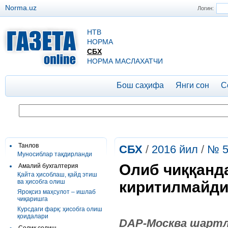
Norma.uz
Логин:
НТВ
НОРМА
СБХ
НОРМА МАСЛАХАТЧИ
Бош саҳифа
Янги сон
С
Танлов
СБХ
/
2016 йил
/
№ 5
Муносиблар тақдирланди
Олиб чиққанда
Амалий бухгалтерия
Қайта ҳисоблаш, қайд этиш
ва ҳисобга олиш
киритилмайд
Яроқсиз маҳсулот – ишлаб
чиқаришга
Курсдаги фарқ: ҳисобга олиш
қоидалари
DAP-
Москва
шартл