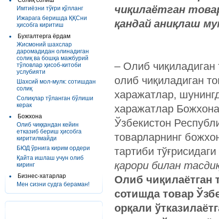
Солиқ солиш
чиқилаётган
това
Имтиёзни тўғри қўлланг
Ижарага беришда ҚҚСни
қандай
аниқлаш
му
ҳисобга киритиш
Бухгалтерга ёрдам
Жисмоний шахслар
даромадидан олинадиган
солиқ ва бошқа мажбурий
– Олиб чиқиладиган 
тўловлар ҳисоб-китоби
услубияти
олиб чиқиладиган то
Шахсий мол-мулк: сотишдан
солиқ
харажатлар, шунинг
Солиқлар тўланган бўлиши
керак
харажатлар Божхона 
Божхона
Ўзбекистон Республ
Олиб чиққандан кейин
етказиб бериш ҳисобга
товарларнинг божхо
киритилмайди
БЮД ўрнига кирим ордери
тартиби тўғрисидаг
Қайта ишлаш учун олиб
қарори билан тасди
киринг
Бизнес-хатарлар
Олиб
чиқилаётган
Мен сизни судга бераман!
сотишда
товар
Ўзб
орқали
ўтказилаётг