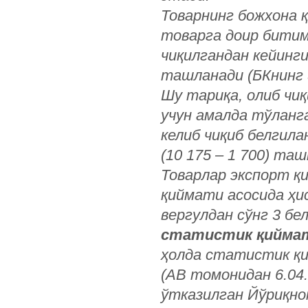
Товарнинг
божхона
товарга
доир
битим
чиқилгандан
кейинг
ташланади
(
БКнинг
Шу
тариқа
,
олиб
чи
учун
амалда
тўланг
келиб
чиқиб
белгила
(10 175 – 1 700)
таш
Товарлар
экспорт
қ
қиймати
асосида
ҳи
вергулдан
сўнг
3
бе
статистик
қийма
ҳолда
статистик
қ
(
АВ
томонидан
6.04
ўтказилган
Йўриқно