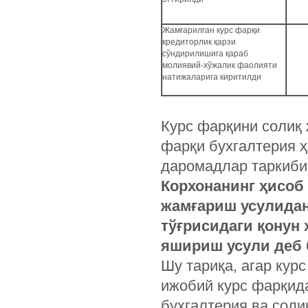
Жамғарилган курс фарқи
кредиторлик қарзи
сўндирилишига қараб
молиявий-хўжалик фаолияти
натижаларига киритилди
Курс фарқини солиқ 
фарқи бухгалтерия ҳ
даромадлар таркиби
Корхонанинг ҳисоб
жамғариш усулида
тўғрисидаги қонун
яшириш усули деб 
Шу тариқа, агар кур
ижобий курс фарқида
бухгалтерия ва соли