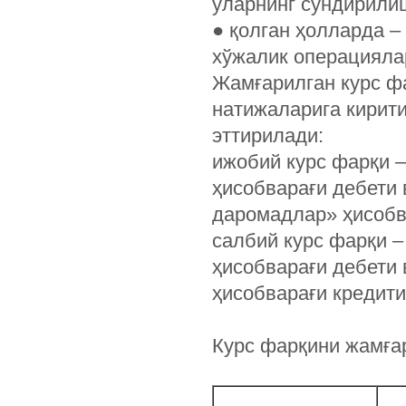
уларнинг сўндирилиш
●
қолган ҳолларда –
хўжалик операцияла
Жамғарилган курс ф
натижаларига кирити
эттирилади:
ижобий курс фарқи 
ҳисобварағи дебети
даромадлар» ҳисобв
салбий курс фарқи 
ҳисобварағи дебети 
ҳисобварағи кредити
Курс фарқини жамға