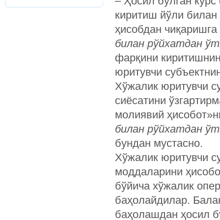
– Ҳосил бўлган курс
киритиш йўли билан
ҳисобдан чиқаришга
билан рўйхатдан ўтк
фарқини киритишнин
юритувчи субъектнин
Хўжалик юритувчи с
сиёсатини ўзгартирм
молиявий ҳисобот»н
билан рўйхатдан ўт
бундан мустасно.
Хўжалик юритувчи с
моддаларини ҳисобот
бўйича хўжалик опер
баҳолайдилар. Бала
баҳолашдан ҳосил 