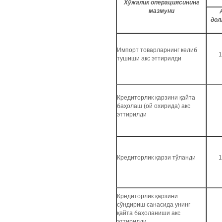
Хўжалик операциясининг
мазмуни
дол
Импорт товарларнинг келиб
1
тушиши акс эттирилди
Кредиторлик қарзини қайта
баҳолаш (ой охирида) акс
эттирилди
Кредиторлик қарзи тўланди
1
Кредиторлик қарзини
сўндириш санасида унинг
қайта баҳоланиши акс
эттирилди