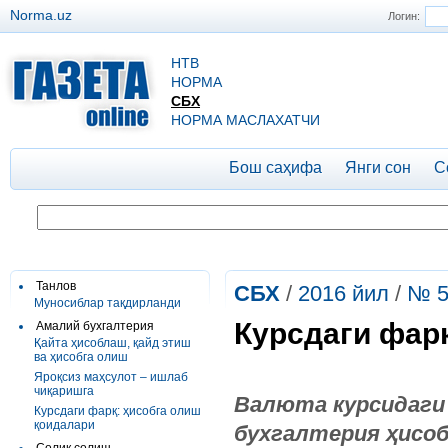
Norma.uz
Логин:
НТВ
НОРМА
СБХ
НОРМА МАСЛАХАТЧИ
Бош саҳифа
Янги сон
С
Танлов
СБХ
/
2016 йил
/
№ 5
Муносиблар тақдирланди
Курсдаги фар
Амалий бухгалтерия
Қайта ҳисоблаш, қайд этиш
ва ҳисобга олиш
Яроқсиз маҳсулот – ишлаб
чиқаришга
Валюта курсидаги 
Курсдаги фарқ: ҳисобга олиш
қоидалари
бухгалтерия ҳисоб