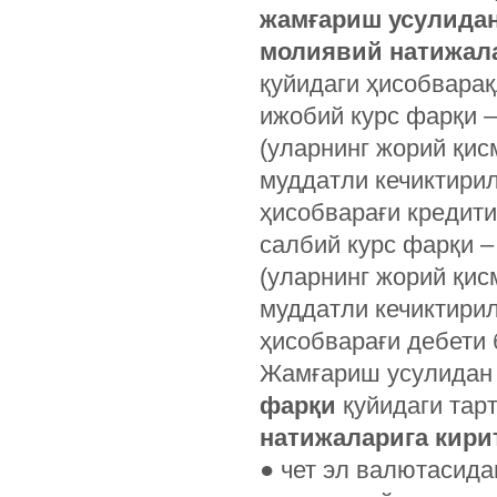
жамғариш усулида
молиявий натижал
қуйидаги ҳисобварақ
ижобий курс фарқи 
(уларнинг жорий қис
муддатли кечиктирил
ҳисобварағи кредити
салбий курс фарқи –
(уларнинг жорий қис
муддатли кечиктирил
ҳисобварағи дебети 
Жамғариш усулидан
фарқи
қуйидаги тар
натижаларига кири
●
чет эл валютасидаг