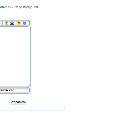
равилами
их размещения.