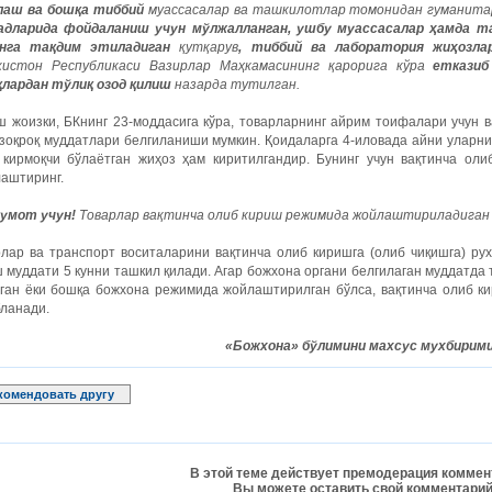
лаш ва бошқа тиббий
муассасалар ва ташкилотлар томонидан гуманитар
адларида фойдаланиш учун мўлжалланган, ушбу муассасалар ҳамда 
нга тақдим этиладиган
қутқарув
, тиббий ва лаборатория жиҳозла
кистон Республикаси Вазирлар Маҳкамасининг қарорига кўра
етказиб
қлардан тўлиқ озод қилиш
назарда тутилган.
 жоизки, БКнинг 23-моддасига кўра, товарларнинг айрим тоифалари учун в
зоқроқ муддатлари белгиланиши мумкин. Қоидаларга 4-иловада айни уларнин
 кирмоқчи бўлаётган жиҳоз ҳам киритилгандир. Бунинг учун вақтинча ол
лаштиринг.
умот учун!
Товарлар вақтинча олиб кириш режимида жойлаштириладиган
рлар ва транспорт воситаларини вақтинча олиб киришга (олиб чиқишга) ру
 муддати 5 кунни ташкил қилади. Агар божхона органи белгилаган муддатда
лган ёки бошқа божхона режимида жойлаштирилган бўлса, вақтинча олиб к
бланади.
«Божхона» бўлимини махсус мухбирим
комендовать другу
В этой теме действует премодерация коммен
Вы можете оставить свой комментарий