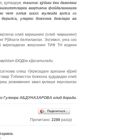
, қутқарув,
ташхис қўйиш ёки даволаш
ташкилотларга вақтинча фойдаланишга
ри чет эллик шахс мулкида қолса
ва
 берилса, уларни божхона божлари ва
ақтинча олиб киришнинг (олиб чиқишнинг)
г Рўйхати белгиланган. Эҳтимол, унга сиз
иб кириладиган жиҳознинг ТИФ ТН кодини
 муддат БЮДда кўрсатилади.
хсатнома олиш тўғрисидаги аризани кўриб
 товар Ўзбекистон божхона ҳудудидан олиб
ириш режимининг амал қилиши якунланган
из Гулнора АБДУНАЗАРОВА олиб боради.
Поделиться…
Прочитано:
2288
раз(а)
тариев.
.