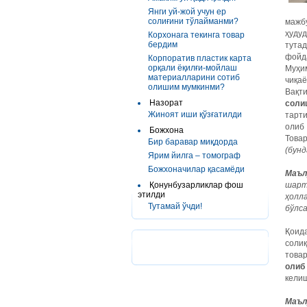
Янги уй-жой учун ер
солиғини тўлайманми?
мажб
ҳуду
Корхонага текинга товар
бердим
тутад
фойд
Корпоратив пластик карта
орқали ёқилғи-мойлаш
Муҳи
материалларини сотиб
чиқаё
олишим мумкинми?
Вақт
Назорат
соли
Жиноят иши қўзғатилди
тарт
олиб
Божхона
Товар
Бир баравар миқдорда
(бунд
Ярим йилга – томограф
Божхоначилар қасамёди
Маъл
Қонунбузарликлар фош
шарт
этилди
ҳолл
Тутамай ўчди!
бўлс
Қоид
соли
това
олиб
келиш
Маъл