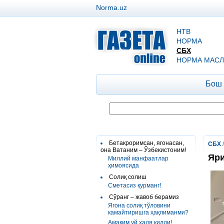
Norma.uz
НТВ
НОРМА
СБХ
НОРМА МАСЛ
Бош
Бетакроримсан, ягонасан,
СБХ
она Ватаним – Ўзбекистоним!
Яри
Миллий манфаатлар
ҳимоясида
Солиқ солиш
Сметасиз қурманг!
Сўранг – жавоб берамиз
Ягона солиқ тўловини
камайтиришга ҳақлиманми?
Амаким уй ҳадя қилди!