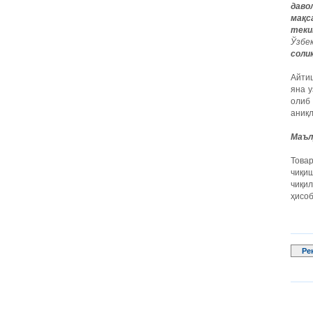
даво
мақс
теки
Ўзбе
соли
Айтиш
яна у
олиб
аниқ
Маъл
Това
чиқиш
чиқи
ҳисо
Ре