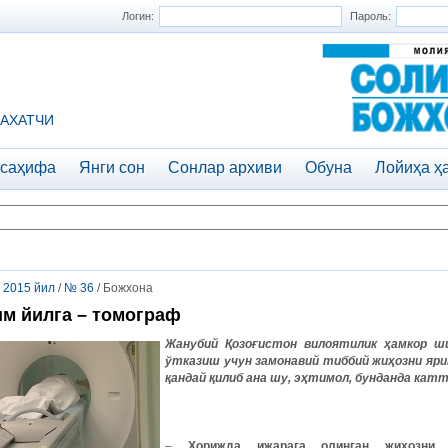
Логин:
Пароль:
АХАТЧИ
 саҳифа
Янги сон
Сонлар архиви
Обуна
Лойиҳа ҳ
/
2015 йил
/
№ 36
/ Божхона
м йилга – томограф
Жанубий Қозоғистон вилоятилик ҳамкор ш
ўтказиш учун замонавий тиббий жиҳозни яри
қандай қилиб ана шу, эҳтимол, бунданда кат
–
Хорижда ижарага олинган жиҳозни