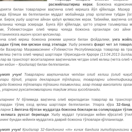
расмийлаштириш керак
. Божхона кодексин
урияти билан товарларни вақтинча олиб киришга йўл қўйилади. Мазкур
дида бўлиши ва белгиланган муддат мобайнида улар ҳолатини тубдан ў
и. Бироқ ушбу шартни айнан қабул қилмаслик керак. Табиийки, вақтинча ол
аланиш чоғида эскиради. Бунга йўл қўйилади, ҳатто уларни таъмирлаш 
ми, Ўзбекистондан олиб чиқиш чоғида божхона органлари сиз айни
тганингизга ишонч ҳосил қилсинлар.
инча олиб кириш божхона режими шуниси билан фойдалики,
унга жойл
шдан тўлиқ ёки қисман озод этилади
.
Ушбу режимга
фақат чет эл товарл
иби Вазирлар Маҳкамасининг «Ўзбекистон Республикасида товарлар ва тра
 келиш (четга олиб чиқиш) шартлари тўғрисида»ги Қарори
(13.04.2013 йилдаг
лар ва транспорт воситаларини вақтинчалик четдан олиб келиш (четга олиб
ан кейин – Қоидалар)
билан белгиланган.
умот учун!
Товарларни вақтинчалик четдан олиб келиш (олиб чиқи
лари бўлиб, уларга декларация тўлдириш, товарларни идентификац
арда божхона тўловлари тўлашни таъминлаш, агар товар ваколатли орга
а, уларнинг рухсатномаларини тақдим этиш ҳисобланади
.
аларнинг IV бўлимида вақтинча олиб кириладиган товарлар ва транспо
қлардан тўлиқ озод қилиш шартлари белгиланган. Уларга кўра
32-банд
рларни
1 йилгача бўлган муддатда божхона божлари ва солиқлардан тўлиқ
 келишга рухсат берилади
.
Ушбу муддат тугагандан кейин кўрсатиб ўтил
нинг бундан кейинги муддатига даврий божхона тўловлари қўлланилади.
умот учун!
Қоидалар 32-бандининг «т» кичик бандига эътиборингизни қ