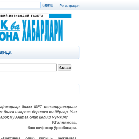
Регистрация
ақида
ифокорлар бизга МРТ текширувларини
м йилга ижарага беришга тайёрлар. Уни
тароқ муддатга олиб келиш мумкин?
Р.Галлямова,
бош шифокор ўринбосари.
 «Вақтинча олиб кириш» режимида