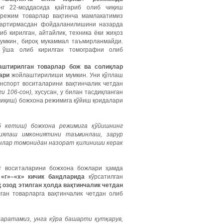
инг 22-моддасида қайтариб олиб чиқиш
 режим товарлар вақтинча мамлакатимиз
згартирмасдан фойдаланилишини назарда
иб кирилган, айтайлик, техника ёки жиҳоз
мумкин, бироқ мукаммал таъмирланмайди.
 ўша олиб кирилган томографни олиб
аштирилган товарлар бож ва солиқлар
ари
жойлаштирилиши мумкин. Уни қўллаш
нспорт воситаларини вақтинчалик четдан
и 106-сон),
хусусан, у билан тасдиқланган
 чиқиш) божхона режимига қўйиш қоидалари
б кетиш) божхона режимига қўйишнинг
иялаш имкониятини таъминлаш, зарур
нлар томонидан назорат қилиниши керак
рт воситаларини божхона божлари ҳамда
 «г»–«х» кичик бандларида
кўрсатилган
 озод этилган ҳолда вақтинчалик четдан
ган товарларга вақтинчалик четдан олиб
аратамиз, унга кўра башарти қутқарув,