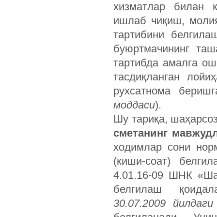
хизматлар билан к
ишлаб чиқиш, моли
тартибини белгила
буюртмачининг таш
тартибда амалга ош
тасдиқланган лойи
рухсатнома беришг
моддаси
).
Шу тариқа, шаҳарсо
сметанинг мавжуд
ходимлар сони нор
(киши-соат) белги
4.01.16-09 ШНК «Ш
белгилаш қоидал
30.07.2009 йилдаги