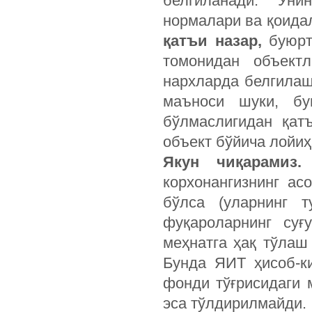
белгиланади. Уни
нормалари ва қоида
қатъи назар,
буюртм
томонидан объект
нархларда белгилаш
маъноси шуки, бу
бўлмаслигидан қат
объект бўйича лойи
Якун чиқарамиз.
Б
корхонангизнинг а
бўлса (уларнинг т
фуқароларнинг су
меҳнатга ҳақ тўлаш
Бунда ЯИТ ҳисоб-к
фонди тўғрисидаги 
эса тўлдирилмайди.