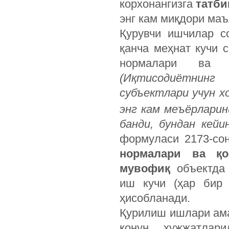
корхонангизга
татби
энг кам миқдори ма
Қурувчи ишчилар с
қанча меҳнат кучи 
нормалари ва қ
(
Иқтисодиётнинг
субъектлари
учун
х
энг
кам
меъёрларин
банди
,
бундан
кейи
формуласи 2173-сон
нормалари ва қо
мувофиқ
объектда
иш кучи (ҳар бир 
ҳисобланади.
Қурилиш ишлари ама
қонун ҳужжатлари