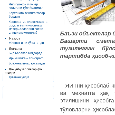
Янги уй-жой учун ер
солиғини тўлайманми?
Корхонага текинга товар
бердим
Корпоратив пластик карта
орқали ёқилғи-мойлаш
материалларини сотиб
Баъзи объектлар б
олишим мумкинми?
Назорат
Башарти смета
Жиноят иши қўзғатилди
тузилмаган бўл
Божхона
Бир баравар миқдорда
тартибда ҳисоб-к
Ярим йилга – томограф
Божхоначилар қасамёди
Қонунбузарликлар фош
этилди
Тутамай ўчди!
– ЯИТни ҳисоблаб 
ва меҳнатга ҳақ 
этилишини ҳисобг
тўловларни ҳисобла