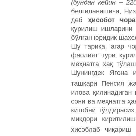
(
бундан
кейин
– 220
белгиланишича, Ни
деб
ҳисобот
чора
қурилиш ишларини 
бўлган юридик шахс
Шу тариқа, агар чо
фаолият тури қури
меҳнатга ҳақ тўла
Шунингдек Ягона 
ташқари Пенсия жа
илова қилинадиган
сони ва меҳнатга ҳ
китобни тўлдирасиз
миқдори киритилиш
ҳисоблаб чиқариш 