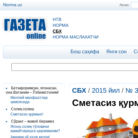
Norma.uz
Логин:
НТВ
НОРМА
СБХ
НОРМА МАСЛАХАТЧИ
Бош саҳифа
Янги сон
С
Бетакроримсан, ягонасан,
СБХ
/
2015 йил
/
№ 3
она Ватаним – Ўзбекистоним!
Миллий манфаатлар
Сметасиз қур
ҳимоясида
Солиқ солиш
Сметасиз қурманг!
Сўранг – жавоб берамиз
Ягона солиқ тўловини
камайтиришга ҳақлиманми?
Амаким уй ҳадя қилди!