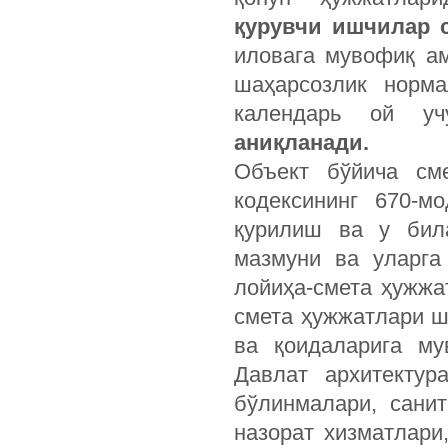
қурувчи ишчилар 
иловага мувофиқ а
шаҳарсозлик норма
календарь ой 
аниқланади.
Объект бўйича сме
кодексининг 670-м
қурилиш ва у бил
мазмуни ва уларга
лойиҳа-смета ҳужжа
смета ҳужжатлари ш
ва қоидаларига му
Давлат архитектур
бўлинмалари, санит
назорат хизматлари