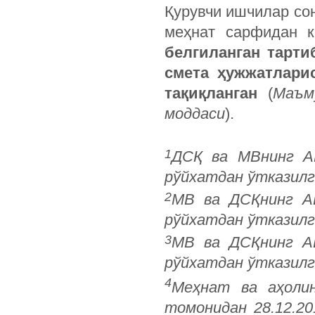
Қурувчи ишчилар со
меҳнат сарфидан к
белгиланган тарти
смета ҳужжатлари
тақиқланган
(
Маъм
моддаси
).
1
ДСҚ
ва
МВнинг
А
рўйхатдан
ўтказилг
2
МВ ва ДСҚнинг АВ
рўйхатдан ўтказилга
3
МВ ва ДСҚнинг АВ
рўйхатдан ўтказилг
4
Меҳнат ва аҳоли
томонидан 28.12.20