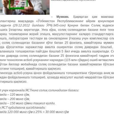
–
Мумкин.
Ҳақиқатан ҳам мамлакат
жлантириш мақсадида «Ўзбекистон Республикасининг айрим қонунлари
исида»ги
(29.12.2012 йилдаги ЎРҚ-345-сон)
Қонуни билан Солиқ кодекси 
ошига ўзгартиш киритилди. Унга кўра, солиқ солинадиган базани янги тех
ариш тизимларини жорий этишга, маҳсулотларнинг халқаро стандартларг
зишга, лаборатория тестлари ва синовларини ўтказиш учун комплекслар ол
қ солиқ солинадиган базанинг кўпи билан 25 фоизига, камайтириш мумки
ида кўрсатилган харажатлар амалга оширилган солиқ давридан бошлаб, 
аланишга топширилган пайтдан бошлаб 5 йил ичида амалга оширилади. Сол
лган даврида солиқ солинадиган базани 25 фоизгача камайтириб тақдим эт
янги технологик асбоб-ускунанинг нархидан (115 млн сўмдан) ошиб кетмаслиги
 ўтган йиллар мобайнида солиқ солинадиган базани камайтирмаган бўлсанг
отини топшириб, камайтиришга ҳақлисиз.
ингизда асбоб-ускуна қачон фойдаланишга топширилгани тўғрисида аниқ ма
идан фойдаланишга топшириб, ҳозирда маҳсулот ишлаб чиқараётган бўлсанг
тиришга ҳақлисиз.
 учун корхонада ЯСТнинг солиқ солинадиган базаси:
акда – 120 минг сўм,
акда – 200 минг сўм,
акда – 150 минг сўмни ташкил қилди.
а ЯСТ қуйидагича ҳисобланади:
акда 120 000 минг сўм х 25% = 30 000 минг сўм