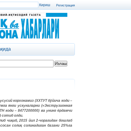
Регистрация
ақида
усусий корхонамиз (ХХТУТ бўйича коди –
ўмга янги ускуналарни («Экструзионная
Н коди – 8477200000) ва унинг ёрдамчи
) сотиб олди.
б чиқиб, 2015 йил 2-чорагидан бошлаб
асосан солиқ солинадиган базани 25%га