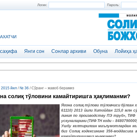
Логин:
Пароль:
АХАТЧИ
 саҳифа
Янги сон
Сонлар архиви
Обуна
Лойиҳа ҳ
/
2015 йил
/
№ 36
/ Сўранг – жавоб берамиз
на солиқ тўловини камайтиришга ҳақлиманми?
Ягона солиқ тўлови тўловчиси бўлган х
61110) 2013 йили Хитойдан 115,0 млн с
линия по производству ПЭ труб», ТИФ Т
ускуналарини (ТИФ ТН коди – 8480790000
Ушбу келтирилган маълумотлардан кели
биз Солиқ кодексининг 356-моддасига 
камайтиришимиз мумкинми?