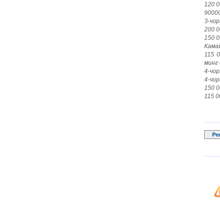
120 0
90000
3-чор
200 0
150 0
Кама
115 
минг 
4-чор
4-чор
150 0
115 0
Ре