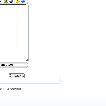
er ни босинг.