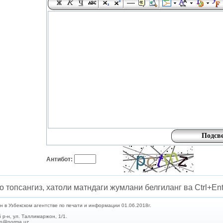
Антибот:
о топсангиз, хатоли матндаги жумлани белгиланг ва Ctrl+Ent
в Узбекском агентстве по печати и информации 01.06.2018г.
 р-н, ул. Таллимаржон, 1/1.
min@norma.uz