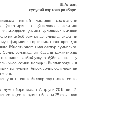
Ш.Алиев,
хусусий корхона раҳбари.
имизда ишлаб чиқариш соҳаларини
га ўзгартириш ва қўшимчалар киритиш
356-моддаси учинчи қисмининг иккинчи
нологик асбоб-ускуналар олишга, сифатни
а мувофиқлигини сертификатлаштиришдан
ишга йўналтирилган маблағлар суммасига,
н. Солиқ солинадиган базани камайтириш
технологик асбоб-ускуна бўйича эса – у
иқ ҳисоботини мазкур 5 йиллик вақтнинг
ишингиз мумкин, бироқ солиқ солинадиган
 керак.
из, уни тегишли йиллар учун қайта солиқ
ълумот берилмаган. Агар уни 2015 йил 2-
из, солиқ солинадиган базани 25 фоизгача