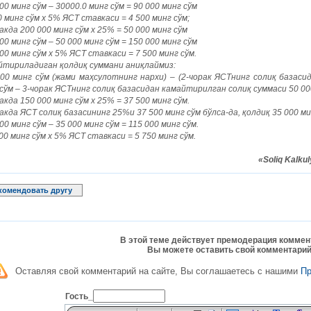
00 минг сўм – 30000.0 минг сўм = 90 000 минг сўм
 минг сўм х 5% ЯСТ ставкаси = 4 500 минг сўм;
акда 200 000 минг сўм х 25% = 50 000 минг сўм
00 минг сўм – 50 000 минг сўм = 150 000 минг сўм
00 минг сўм х 5% ЯСТ ставкаси = 7 500 минг сўм.
йтириладиган қолдиқ суммани аниқлаймиз:
000 минг сўм (жами маҳсулотнинг нархи) – (2-чорак ЯСТнинг солиқ базас
сўм – 3-чорак ЯСТнинг солиқ базасидан камайтирилган солиқ суммаси 50 000 
акда 150 000 минг сўм х 25% = 37 500 минг сўм.
акда ЯСТ солиқ базасининг 25%и 37 500 минг сўм бўлса-да, қолдиқ 35 000 
00 минг сўм – 35 000 минг сўм = 115 000 минг сўм.
00 минг сўм х 5% ЯСТ ставкаси = 5 750 минг сўм.
«Soliq Kalk
комендовать другу
В этой теме действует премодерация коммен
Вы можете оставить свой комментарий
Оставляя свой комментарий на сайте, Вы соглашаетесь с нашими
П
Гость_