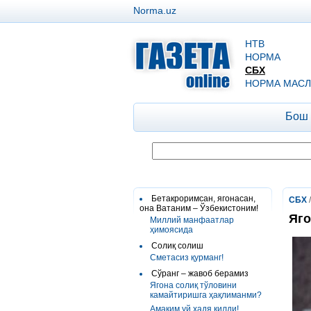
Norma.uz
НТВ
НОРМА
СБХ
НОРМА МАСЛ
Бош
Бетакроримсан, ягонасан,
СБХ
она Ватаним – Ўзбекистоним!
Яго
Миллий манфаатлар
ҳимоясида
Солиқ солиш
Сметасиз қурманг!
Сўранг – жавоб берамиз
Ягона солиқ тўловини
камайтиришга ҳақлиманми?
Амаким уй ҳадя қилди!