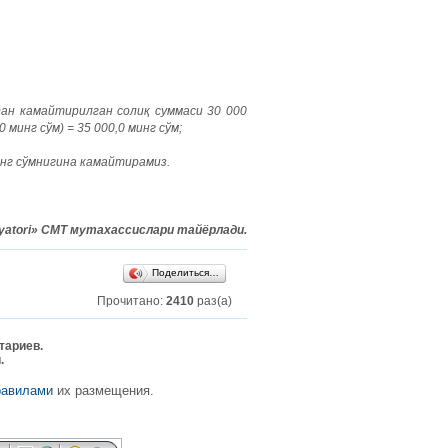
идан камайтирилган солиқ суммаси 30 000
минг сўм) = 35 000,0 минг сўм;
минг сўмнигина камайтирамиз.
ulyatori» CМТ мутахассислари тайёрлади.
Поделиться…
Прочитано:
2410
раз(а)
тариев.
.
равилами
их размещения.