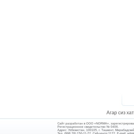
Агар сиз хат
Сайт разработан в ООО «NORMA», зарегистрирован 
Регистрационное свидетельство № 0406.
Адрес: Узбекистан, 100105, г. Ташкент, Мирабадский
Тел. (998 78) 150-11-72. Call-центр:1172. E-mail: ad