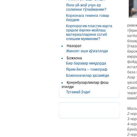
Янги уй-жой учун ер
солиғини тўлайманми?
Корхонага текинга товар
бердим
риво
Корпоратив пластик карта
орқали ёқилғи-мойлаш
тўғр
материалларини сотиб
хатб
олишим мумкинми?
бошқ
Назорат
ўтка
Жиноят иши қўзғатилди
биро
юқор
Божхона
фойд
Бир баравар миқдорда
иста
Ярим йилга – томограф
база 
Божхоначилар қасамёди
Агар
Қонунбузарликлар фош
ҳисоб
этилди
Савол
Тутамай ўчди!
чораг
камай
Мисол
2-чор
3-чор
4-чор
Бунд
2-чор