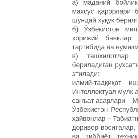
а) маданий бойлик
махсус қарорлари 
шундай ҳуқуқ берил
б) Ўзбекистон мил
хорижий банклар
тартибида ва нумиз
в) ташкилотлар 
бериладиган рухсат
этилади:
илмий-тадқиқот иш
Интеллектуал мулк а
санъат асарлари – М
Ўзбекистон Республ
ҳайвонлар – Табиат
доривор воситалар,
ва тиббиёт техни