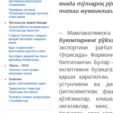
ҳисобварақ-фактурани
янада тўлиқроқ рў
тўлдирамиз
топиш мумкинлиги
Тарифдан ортиқча
тўловларни қандай ҳисобга
олиш керак
Мутахассис жавоб беради
Тушум бўйича чегирмаларга
тузатишлар киритинг
– Мамлакатимизг
Сифати бузилган товарни
буюмларнинг рўйх
қандай ҳисобдан чиқариш
керак
экспортини рағба
Қарз олдингизми –
фоизларни ҳисобга олинг
тўғрисида» Фармон
Ҳисобдан чиқарилган пеня
даромад бўлмаганда
белгиланган. Булар 
Обуна – 2016
яхлитликни бузишга
«Norma» газеталари:
юқоридан назар
қарши қаратилган,
Божхона
устунликни ва ди
Дори олиб кирмоқчи эдим...
Тақиқланган товарлар
(антисемитизм, фа
тўғрисида батафсил
Телефон хизмат доирасидан
қўлёзмалар, клише
«ташқари»да
негативлар, кино,