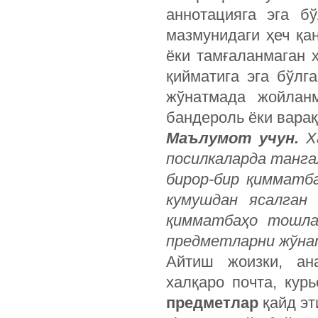
аннотацияга эга б
мазмунидаги ҳеч қа
ёки тамғаланмаган 
қийматига эга бўлг
жўнатмада жойланм
бандероль ёки варақ
Маълумот учун.
Ха
посилкаларда танга
бирор-бир қимматба
кумушдан ясалган
қимматбаҳо тошла
предметларни жўна
Айтиш жоизки, а
халқаро почта, ку
предметлар
қайд эт