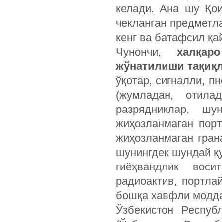
келади. Ана шу Қо
чекланган предметла
кенг ва батафсил қа
Чунончи,
халқар
жўнатилиши тақиқл
ўқотар, сигналли, пн
(жумладан, отила
разрядниклар, шу
жиҳозланмаган пор
жиҳозланмаган гран
шунингдек шундай қ
гиёҳвандлик воси
радиоактив, портлай
бошқа хавфли модд
Ўзбекистон Респуб