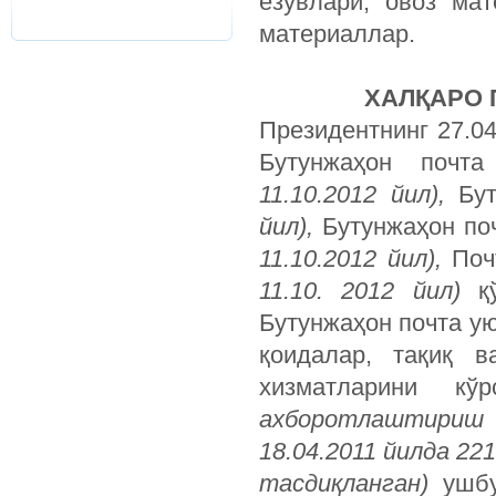
ёзувлари, овоз мат
материаллар.
ХАЛҚАРО 
Президентнинг 27.04
Бутунжаҳон почт
11.10.2012 йил),
Бут
йил),
Бутунжаҳон по
11.10.2012 йил),
Почт
11.10. 2012 йил)
қў
Бутунжаҳон почта у
қоидалар, тақиқ в
хизматларини к
ахборотлаштириш 
18.04.2011 йилда 22
тасдиқланган)
ушбу