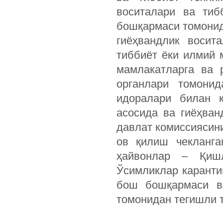
воситалари ва тиб
бошқармаси томонид
гиёҳвандлик восит
тиббиёт ёки илмий 
мамлакатларга ва 
органлари томони
идоралари билан к
асосида ва гиёҳван
давлат комиссиясин
ов қилиш чекланга
ҳайвонлар – Қишл
Ўсимликлар каранти
бош бошқармаси в
томонидан тегишли 