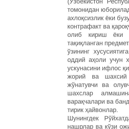
(Ўзбекистон Респу
томонидан юборилад
ахлоқсизлик ёки буз
контрафакт ва қароқ
олиб кириш ёки 
тақиқланган предмет
ўзининг хусусияти
оддий аҳоли учун 
ускунасини ифлос қ
жорий ва шахсий 
жўнатувчи ва олув
шахслар алмашин
варақчалари ва бан
тирик ҳайвонлар.
Шунингдек Рўйхатд
нашрлар ва кўзи ож