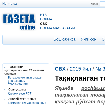
Norma.uz
Логин:
НТВ
НОРМА
СБХ
НОРМА МАСЛАХАТЧИ
Бош саҳифа
Янги сон
С
Ватанимиз
СБХ
/
2015 йил
/
№ 3
мустақиллигининг 24 йиллиги
олдидан
Тақиқланган 
Бетакроримсан, ягонасан,
она Ватаним –
Ўзбекистоним!
Яқинда
pochta.uz
Солиқ солиш
Қурувчи учун ЯСТ
тақиқланган това
Амалий бухгалтерия
қисқача рўйхат бе
Коммунал хизматларга доир