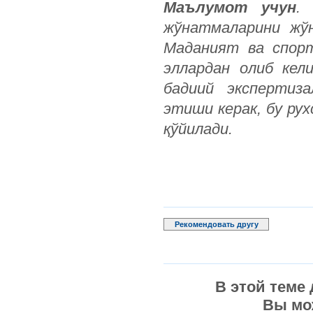
Маълумот учун
.
жўнатмаларини жў
Маданият ва спорт
эллардан олиб кел
бадиий экспертиз
этиши керак, бу ру
қўйилади.
Рекомендовать другу
В этой теме
Вы мо