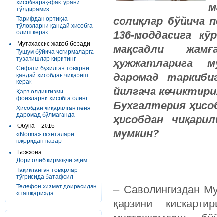
ҳисобварақ-фактурани
м
тўлдирамиз
солиқлар бўйича п
Тарифдан ортиқча
тўловларни қандай ҳисобга
олиш керак
136-моддасига к
Мутахассис жавоб беради
мақсадли жамғ
Тушум бўйича чегирмаларга
тузатишлар киритинг
ҳужжатларига м
Сифати бузилган товарни
даромад таркибиг
қандай ҳисобдан чиқариш
керак
йилгача кечиктири
Қарз олдингизми –
фоизларни ҳисобга олинг
Бухгалтерия ҳисоб
Ҳисобдан чиқарилган пеня
даромад бўлмаганда
ҳисобдан чиқари
Обуна – 2016
мумкин?
«Norma» газеталари:
юқоридан назар
Божхона
Дори олиб кирмоқчи эдим...
Тақиқланган товарлар
тўғрисида батафсил
Телефон хизмат доирасидан
– Саволингиздан Му
«ташқари»да
қарзини қисқарт