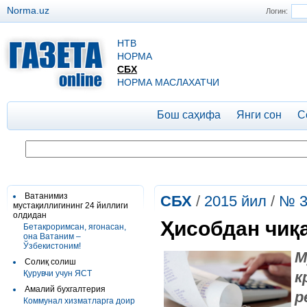
Norma.uz
Логин:
НТВ
НОРМА
СБХ
НОРМА МАСЛАХАТЧИ
Бош саҳифа
Янги сон
С
Ватанимиз
СБХ
/
2015 йил
/
№ 3
мустақиллигининг 24 йиллиги
олдидан
Ҳисобдан чиқ
Бетакроримсан, ягонасан,
она Ватаним –
Ўзбекистоним!
М
Солиқ солиш
Қурувчи учун ЯСТ
к
Амалий бухгалтерия
р
Коммунал хизматларга доир