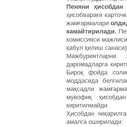
Пеняни ҳисобдан
ҳисобварағи карточ
жамғармалари
олди
камайтирилади.
Пен
комиссияси мажлиси
қабул қилиш санаси)
Мажбуриятларни 
даромадларга кирит
Бироқ фойда соли
моддасида белгила
мақсадли жамғарма
мувофиқ ҳисобдан
киритилмайди.
Ҳисобдан чиқарилга
амалга оширилади: