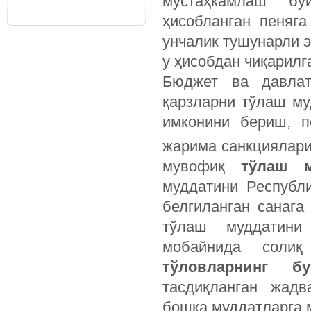
мустаҳкамлаш бўй
ҳисобланган пеняга
унчалик тушунарли э
у ҳисобдан чиқарил
Бюджет ва давлат
қарзларни тўлаш му
имконини бериш, п
жарима санкциялари
мувофиқ
тўлаш м
муддатини Республ
белгиланган санага
тўлаш муддатини
мобайнида соли
тўловларнинг б
тасдиқланган жадв
бошқа муддатларга