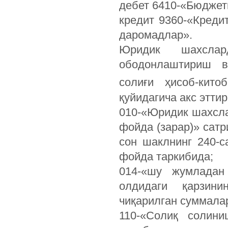
дебет 6410-«Бюджетг
кредит 9360-«Креди
даромадлар».
Юридик шахсла
ободонлаштириш в
солиғи ҳисоб-кито
қуйидагича акс этти
010-«Юридик шахсла
фойда (зарар)» сатр
сон шаклнинг 240-с
фойда таркибида;
014-«шу жумладан
олдидаги қарзин
чиқарилган суммала
110-«Солиқ солин