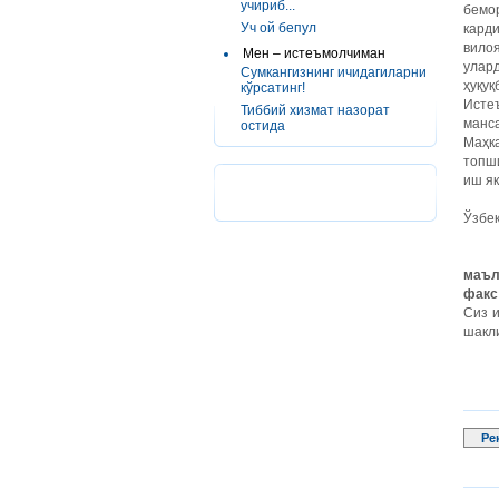
учириб...
бемор
Уч ой бепул
кард
вило
Мен – истеъмолчиман
улар
Сумкангизнинг ичидагиларни
ҳуқуқ
кўрсатинг!
Истеъ
Тиббий хизмат назорат
манс
остида
Маҳк
топш
иш як
Ўзбек
маълу
факс 
Сиз и
шакли
Ре