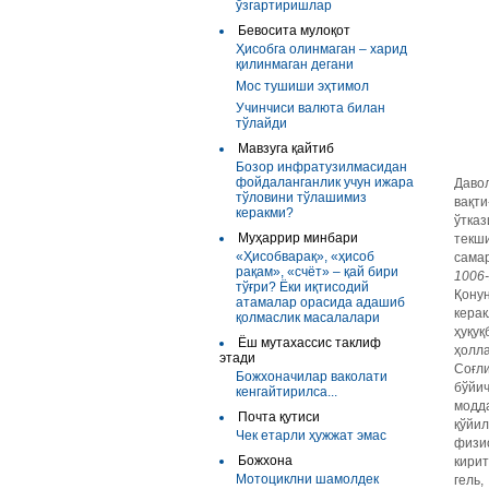
ўзгартиришлар
Бевосита мулоқот
Ҳисобга олинмаган – харид
қилинмаган дегани
Мос тушиши эҳтимол
Учинчиси валюта билан
тўлайди
Мавзуга қайтиб
Бозор инфратузилмасидан
фойдаланганлик учун ижара
Давол
тўловини тўлашимиз
вақти
керакми?
ўтка
Муҳаррир минбари
текш
«Ҳисобварақ», «ҳисоб
сама
рақам», «счёт» – қай бири
1006-
тўғри? Ёки иқтисодий
Қону
атамалар орасида адашиб
кера
қолмаслик масалалари
ҳуқу
Ёш мутахассис таклиф
ҳолла
этади
Соғл
Божхоначилар ваколати
бўйич
кенгайтирилса...
модд
Почта қутиси
қўйил
Чек етарли ҳужжат эмас
физи
Божхона
кири
Мотоциклни шамолдек
гель