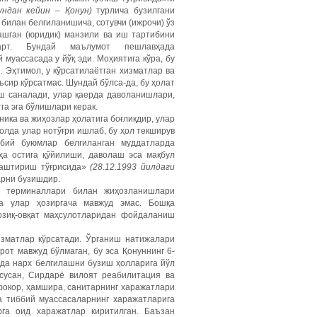
ундан
кейин
–
Қонун
)
турлича бузилгани
 билан белгиланишича, сотувчи (ижрочи) ўз
ашган (юридик) манзили ва иш тартибини
рт. Бундай маълумот пешлавҳада
муассасада у йўқ эди. Моҳиятига кўра, бу
 Эҳтимол, у кўрсатилаётган хизматлар ва
ъсир кўрсатмас. Шундай бўлса-да, бу ҳолат
ш саналади, улар қаерда даволанишлари,
га эга бўлишлари керак.
ика ва жиҳозлар ҳолатига боғлиқдир, улар
олда улар нотўғри ишлаб, бу ҳол текширув
бий буюмлар белгиланган муддатларда
ҳа остига қўйилиши, даволаш эса мақбул
лаштириш тўғрисида»
(28.12.1993 йилдаги
арни бузишдир.
об терминаллари билан жиҳозланишлари
да улар ҳозиргача мавжуд эмас. Бошқа
 озиқ-овқат маҳсулотларидан фойдаланиш
изматлар кўрсатади. Ўрганиш натижалари
рот мавжуд бўлмаган, бу эса Қонуннинг 6-
ида нарх белгилашни бузиш ҳолларига йўл
усусан, Сирдарё вилоят реабилитация ва
окор, ҳамшира, санитарнинг харажатлари
а тиббий муассасаларнинг харажатларига
рга оид харажатлар киритилган. Баъзан