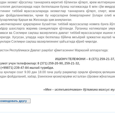
дан хизмат кўрсатиш таннархига киритиб бўлинган қўлқоп, крем келтиришн
иология диспансерида нарх белгилашни бузиш натижасида 6 млн сўм миқдо
ятининг тиббий муассасаларида хизматлар таннархига қўлқоп, спирт, мом
дан фойдаланилмаган, чунки бу нарсаларни беморларнинг ўзлари олиб 
бузарликлар Қарши ва Жиззахда ҳам аниқланган.
молчиларнинг ҳуқуқларини бузаётган тиббий муассасалар номига бунга йўл
абдор шахсларга жарима санкциялари қўлланди. Ўрганиш натижалари уму
амаси ва Соғлиқни сақлаш вазирлигига давлат тиббий муассасалари ишини
ирилди. Хусусан, уларда нарх белгилаш бўйича меъёрий ҳужжатни ишлаб чи
унлари Соғлиқни сақлаш вазирлигининг ҳайъатида кўриб чиқилди.
истон Республикаси Давлат рақобат қўмитасининг Марказий аппаратида:
ИШОНЧ ТЕЛЕФОНИ – 8 (371) 259-21-37,
мот учун телефонлар: 8 (371) 259-20-90, 259-21-32,
(+99871) 239-47-84 ишлаб турибди.
ш кунлари соат 9.00 дан 18.00 гача ушбу рақамлар орқали қўнғироқ қилиши
дан фойдаланиб, хабар, ўзингизни қизиқтирувчи исталган сўровни жўнатишин
«Мен – истеъмолчиман» бўлимини махсус му
комендовать другу