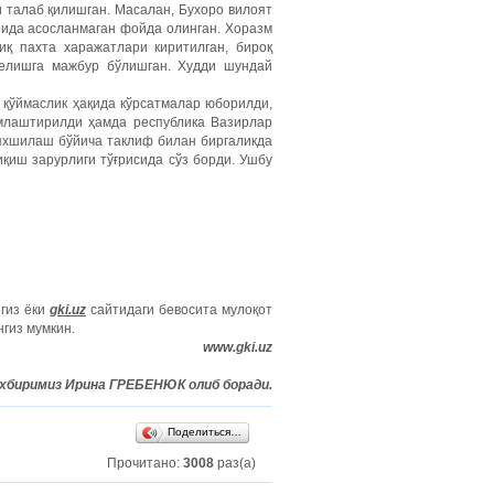
и талаб қилишган. Масалан, Бухоро вилоят
рида асосланмаган фойда олинган. Хоразм
иқ пахта харажатлари киритилган, бироқ
келишга мажбур бўлишган. Худди шундай
 қўймаслик ҳақида кўрсатмалар юборилди,
млаштирилди ҳамда республика Вазирлар
 яхшилаш бўйича таклиф билан биргаликда
қиш зарурлиги тўғрисида сўз борди. Ушбу
нгиз ёки
gki.uz
сайтидаги бевосита мулоқот
гиз мумкин.
www.gki.uz
хбиримиз Ирина ГРЕБЕНЮК олиб боради.
Поделиться…
Прочитано:
3008
раз(а)