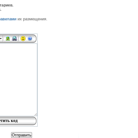
тариев.
.
равилами
их размещения.