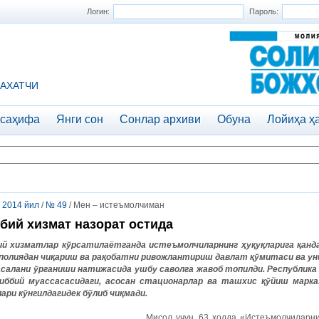
Логин:
Пароль:
АХАТЧИ
 саҳифа
Янги сон
Сонлар архиви
Обуна
Лойиҳа ҳ
/
2014 йил
/
№ 49
/ Мен – истеъмолчиман
бий хизмат назорат остида
ий
хизматлар
кўрсатилаётганда
истеъмолчиларнинг
ҳуқуқларига
қанд
полиядан
чиқариш
ва
рақобатни
ривожлантириш
давлат
қўмитаси
ва
ун
салани
ўрганиши
натижасида
ушбу
саволга
жавоб
топилди
.
Республика
иббий
муассасасидаги
,
асосан
стационарлар
ва
ташхис
қўйиш
марка
лари
кўнгилдагидек
бўлиб
чиқмади
.
Мисол учун, 63 ҳолда «Истеъмолчиларни