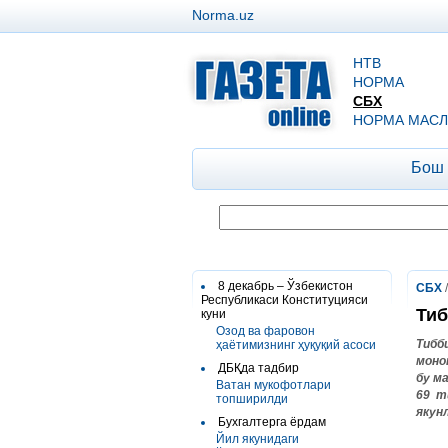
Norma.uz
НТВ
НОРМА
СБХ
НОРМА МАСЛ
Бош
8 декабрь – Ўзбекистон
СБХ
Республикаси Конституцияси
Тиб
куни
Озод ва фаровон
Тибб
ҳаётимизнинг ҳуқуқий асоси
моно
ДБҚда тадбир
бу
ма
Ватан мукофотлари
69
т
топширилди
якун
Бухгалтерга ёрдам
Йил якунидаги