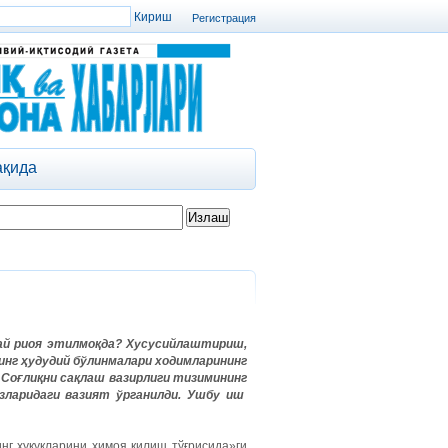
Регистрация
ақида
ай
риоя
этилмоқда
?
Хусусийлаштириш
,
инг
ҳудудий
бўлинмалари
ходимларининг
Соғлиқни
сақлаш
вазирлиги
тизимининг
зларидаги
вазият
ўрганилди
.
Ушбу
иш
нг ҳуқуқларини ҳимоя қилиш тўғрисида»ги