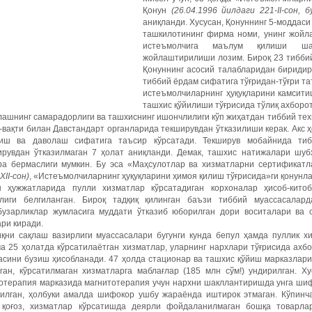
Қонун
(26.04.1996
йилдаги
221-II-
сон
,
б
аниқланди. Хусусан, Қонуннинг 5-моддаси
ташкилотининг фирма номи, унинг жойл
истеъмолчига маълум қилиши ша
жойлаштирилиши лозим. Бироқ 23 тиббий 
Қонуннинг асосий талабларидан биридир.
тиббий ёрдам сифатига тўғридан-тўғри та
истеъмолчиларнинг ҳуқуқларини камсити
ташхис қўйилиши тўғрисида тўлиқ ахборот
ашнинг самарадорлиги ва ташхиснинг ишончлилиги кўп жиҳатдан тиббий техн
-вақти билан Давстандарт органларида текширувдан ўтказилиши керак. Акс ҳ
зиш ва даволаш сифатига таъсир кўрсатади. Текширув мобайнида тиб
ирувдан ўтказилмаган 7 ҳолат аниқланди. Демак, ташхис натижалари шуб
ра бермаслиги мумкин. Бу эса «Маҳсулотлар ва хизматларни сертификат
XII-сон)
, «Истеъмолчиларнинг ҳуқуқларини ҳимоя қилиш тўғрисида»ги қонунл
н ҳужжатларида пулли хизматлар кўрсатадиган корхоналар ҳисоб-кит
клиги белгиланган. Бироқ тадқиқ қилинган баъзи тиббий муассасалар
қбузарликлар жумласига муддати ўтказиб юборилган дори воситалари ва
ри киради.
иқни сақлаш вазирлиги муассасалари бугунги кунда бепул ҳамда пуллик х
а 25 ҳолатда кўрсатилаётган хизматлар, уларнинг нархлари тўғрисида ахбо
асини бузиш ҳисобланади. 47 ҳолда стационар ва ташхис қўйиш марказлар
ган, кўрсатилмаган хизматларга маблағлар (185 млн сўм!)
ундирилган. Х
отерапия марказида магнитотерапия учун нархни шакллантиришда унга шиф
тилган, ҳолбуки амалда шифокор ушбу жараёнда иштирок этмаган. Кўпинч
, қоғоз, хизматлар кўрсатишда деярли фойдаланилмаган бошқа товарла