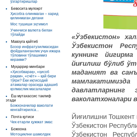
ўзгартиришлар
Бевосита мулоқот
Ҳисобга олинмаган – харид
қилинмаган дегани
Мос тушиши эҳтимол
Учинчиси валюта билан
тўлайди
«
Ўзбекистон
»
хал
Мавзуга қайтиб
Ўзбекистон
Респ
Бозор инфратузилмасидан
фойдаланганлик учун ижара
куннинг
йигирма
тўловини тўлашимиз
керакми?
йиғилиш
бўлиб
ўт
Муҳаррир минбари
маданият
ва
сан
«Ҳисобварақ», «ҳисоб
рақам», «счёт» – қай бири
мамлакатимизда
тўғри? Ёки иқтисодий
атамалар орасида адашиб
давлатларнинг
қолмаслик масалалари
Ёш мутахассис таклиф
ваколатхоналари
этади
Божхоначилар ваколати
кенгайтирилса...
Йиғилишни Тошкент 
Почта қутиси
Чек етарли ҳужжат эмас
Ўзбекистон Республ
Божхона
Ўзбекистон Респуб
Мотоциклни шамолдек