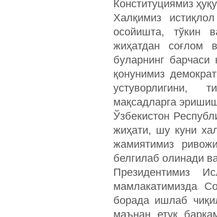
Конституциямиз ҳуқу
Халқимиз истиқлол
осойишта, тўкин 
жиҳатдан соғлом 
буларнинг барчаси 
қонунимиз демократ
устуворлигини, т
мақсадларга эришиш
Ўзбекистон Республ
жиҳати, шу куни ха
жамиятимиз ривожи
белгилаб олинади ва
Президентимиз И
мамлакатимизда Со
борада ишлаб чиқи
маънан етук барка