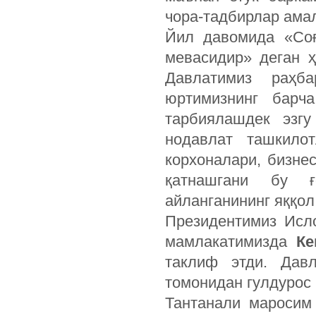
чора-тадбирлар ама
Йил давомида «Соғ
мевасидир» деган 
Давлатимиз раҳб
юртимизнинг барч
тарбиялашдек эзгу
нодавлат ташкило
корхоналари, бизне
қатнашгани бу ғ
айланганининг яққол
Президентимиз Исло
мамлакатимизда
Ке
таклиф этди. Давл
томонидан гулдурос 
Тантанали маросим