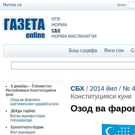
Norma.uz
Логин:
НТВ
НОРМА
СБХ
НОРМА МАСЛАХАТЧИ
Бош саҳифа
Янги сон
С
8 декабрь – Ўзбекистон
СБХ
/
2014 йил
/
№ 4
Республикаси Конституцияси
куни
Конституцияси куни
Озод ва фаровон
ҳаётимизнинг ҳуқуқий асоси
Озод ва фаро
ДБҚда тадбир
Ватан мукофотлари
топширилди
Бухгалтерга ёрдам
Йил якунидаги