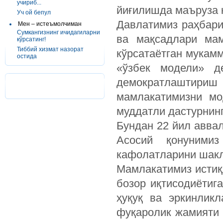
учириб...
йиғилишда маъруза 
Уч ой бепул
Давлатимиз раҳбари
Мен – истеъмолчиман
Сумкангизнинг ичидагиларни
ва мақсадлари мам
кўрсатинг!
Тиббий хизмат назорат
кўрсатаётган мукамм
остида
«ўзбек модели» д
демократлаштириш 
мамлакатимизни мо
муддатли дастурнин
Бундан 22 йил авва
Асосий қонунимиз
кафолатларини шакл
Мамлакатимиз истиқ
бозор иқтисодиётиг
ҳуқуқ ва эркинлик
фуқаролик жамияти 