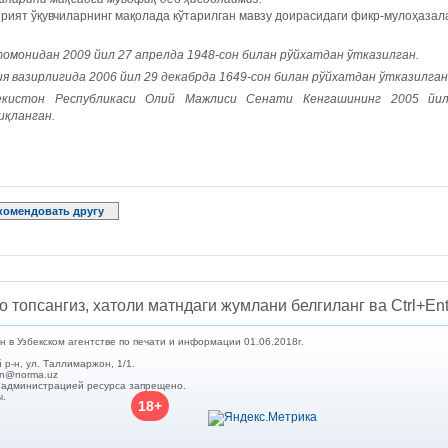
рият ўқувчиларнинг мақолада кўтарилган мавзу доирасидаги фикр-мулоҳазала
омонидан 2009 йил 27 апрелда 1948-сон билан рўйхатдан ўтказилган.
я вазирлигида 2006 йил 29 декабрда 1649-сон билан рўйхатдан ўтказилган
екистон Республикаси Олий Мажлиси Сенати Кенгашининг 2005 йил 
иқланган.
комендовать другу
о топсангиз, хатоли матндаги жумлани белгиланг ва Ctrl+Ent
в Узбекском агентстве по печати и информации 01.06.2018г.
 р-н, ул. Таллимаржон, 1/1.
min@norma.uz
с администрацией ресурса запрещено.
ы.
18+