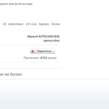
рини ҳам кутиб қолади.
.
18 апрелдаги 23-I-сон Қарори билан
Фарҳод ҚУРБОНБОЕВ,
иқтисодчи
.
Поделиться…
Прочитано:
6703
раз(а)
er ни босинг.