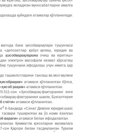
 ва юритиш, ҳисобварақлар бўйича ҳисоб-
 вужудга келадиган муносабатларни амалга
одалашда қуйидаги атамалар қўлланилади:
 матнда банк ҳисобварақлари тушунчаси
да «депозитлар қабул қилиш, юридик ва
рда
ҳисобварақларини
очиш ва юритиш»
дан электрон масофали хизмат кўрсатиш
 бир тушунчани ифодалаш учун иккита ҳар
вдо ташкилотларини танлаш ва мол-мулкни
ҳисобрақам»
атамаси қўлланилган бўлса,
«
ҳисоб рақам»
атамаси қўлланилган.
/3-511-сон «Ҳисобварақ-фактуранинг янги
исобварақ-фактуранинг шакли, Бухгалтерия
б счёти»
атамаси қўлланилган.
3
нг
6-бандида «Сенат Девони юридик шахс
и тасвири туширилган ва ўз номи ёзилган
об варағи»
атамаси билан ифодаланган.
иқланган Қимматли қоғозларни муомалага
97-сон Қарори билан тасдиқланган Туризм