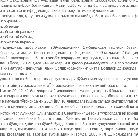
идик шахсларнинг, шу жумладан, вакил банкларнинг ҳисобварақларини очиш
 қилиш вазифаси белгиланган. Яъни, ушбу Қонунда банк ва мижоз ўртасида
иш воситасини ифодалашда «ҳисобварақ» атамаси қўлланилган.
 қонунларда, қонуности ҳужжатларида ва амалиётда банк ҳисобварағини иф
ҳисобрақам»;
ҳисоб рақам;
ҳисоб-китоб рақами»;
ҳисоб-китоб счёти»;
ҳисоб-китоб варағи».
қ кодексида, ушбу ҳужжат 209-моддасининг 17-бандидан ташқари, бутун
обварақ» атамаси билан ифодаланган. Кодекснинг 209-моддаси 2-банди
оний шахсларнинг банк
ҳисобварақларини
, шу жумладан вакил банкла
лган бўлса, 17-бандида «мижозларнинг
ҳисоб рақамларига
банклар томони
ча хизматлар» дейилган, яъни Солиқ кодексининг битта моддаси доирасида
тама қўлланилади.
ужжатлари ва бошқа органлар ҳужжатлари бўйича мол-мулкни сотиш учун са
2
ш тартиби тўғрисида низом
2-иловасининг изоҳида қўшиб ёзилган ҳолда «
Низом 39, 40, 41-бандлари ва 2-иловасининг матнида ажратиб ёзилган, яъни 
я вазирлигининг ММ/04-02-32-04/25/38-сон, Давлат солиқ қўмитасининг 16
 намунаси тўғрисида»ги 2014 йил 10 январдаги қўшма хатида келтирилган ҳ
бининг миллий стандартларида банк ҳисобварағини ифодалашда «
ҳисоб-кито
кистон Республикаси Олий Мажлиси Сенатининг Девони тўғрисидаги низомни
, ўзининг ҳисоб-китоб варақларига, Ўзбекистон Республикаси Давлат герб
а эга бўлади» дейилган бўлиб, бунда банк ҳисобварағи тушунчаси «
ҳисоб-кит
рлар Маҳкамасининг 2014 йил 20 августдаги 239-сон Қарори билан тасд
тиш квоталари ва тартиби тўғрисидаги низомда, 2003 йил 11 ноябрдаги 4