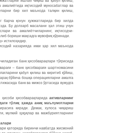
ҳужжатларни ишлаб чиқиш ва қабул қилиш,
ш амалиётида иқтисодий муносабатлар ва
уларни бир хил маънода талқин қилиш,
г барча қонун ҳужжатларида бир хилда
зда. Бу долзарб масалани ҳал этиш учун
слари ва амалиётчиларнинг, иқтисодчи-
либ бориши мақсадга мувофиқ кўринади.
» истилоҳидир.
тисодий назарияда икки ҳар хил маънода
чиладиган банк ҳисобварақлари тўғрисида
варағи – банк ҳисобварағи шартномасини
блағларини қабул қилиш ва киритиб қўйиш,
варақ бўйича бошқа операцияларни амалга
тижасида банк ва мижоз ўртасида вужудга
ия ҳисоби ҳисобварақларида
активларнинг
идаги тўлиқ ҳамда аниқ маълумотларни
расига киради.
Демак, хулоса чиқариш
ти, мулкий ҳуқуқлар ва мажбуриятларнинг
малари
лари қаторида биринчи навбатда жисмоний