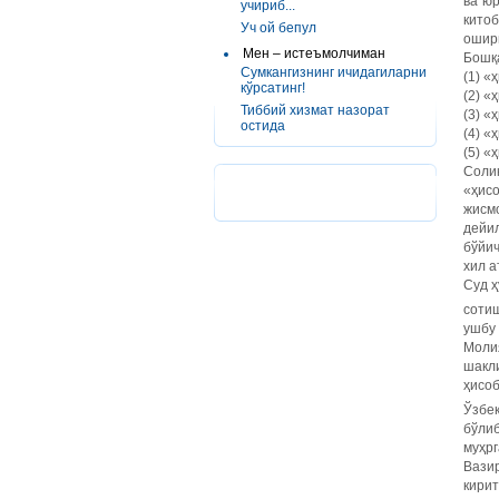
ва юр
учириб...
китоб
Уч ой бепул
ошир
Мен – истеъмолчиман
Бошқа
Сумкангизнинг ичидагиларни
(1) «
кўрсатинг!
(2) «
Тиббий хизмат назорат
(3) «
остида
(4) «
(5) «
Соли
«ҳис
жисм
дейи
бўйи
хил а
Суд ҳ
соти
ушбу 
Моли
шакли
ҳисо
Ўзбе
бўлиб
муҳрг
Вази
кири