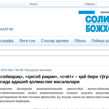
Логин:
Пароль:
АХАТЧИ
 саҳифа
Янги сон
Сонлар архиви
Обуна
Лойиҳа ҳ
/
2014 йил
/
№ 49
/ Муҳаррир минбари
собварақ», «ҳисоб рақам», «счёт» – қай бири тўғ
сида адашиб қолмаслик масалалари
тақиллик йилларида мамлакатимизда иқтисодий муносабат
содиётимизнинг жадал ривожланишига хизмат қилувчи қонунла
атларининг яхлит тизими яратилди.
Бу тизим замон ва иқтисодий тар
миллашиб бормоқда.