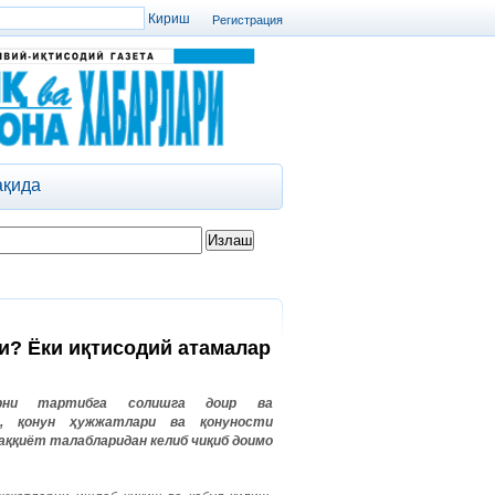
Регистрация
ақида
ри? Ёки иқтисодий атамалар
ларни тартибга солишга доир ва
р, қонун ҳужжатлари ва қонуности
аққиёт талабларидан келиб чиқиб доимо