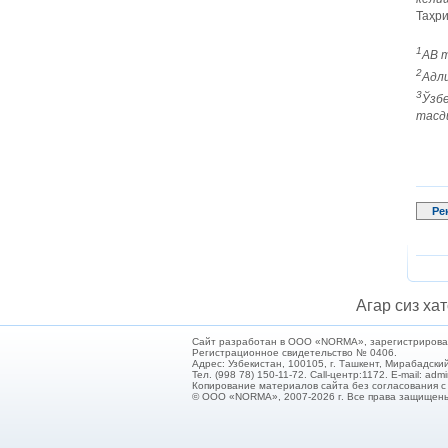
Таҳри
1
АВ т
2
Адли
3
Ўзб
тасд
Ре
Агар сиз хат
Сайт разработан в ООО «NORMA», зарегистрирован 
Регистрационное свидетельство № 0406.
Адрес: Узбекистан, 100105, г. Ташкент, Мирабадский
Тел. (998 78) 150-11-72. Call-центр:1172. E-mail: ad
Копирование материалов сайта без согласования 
© ООО «NORMA», 2007-2026 г. Все права защищен