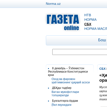
Norma.uz
НТВ
НОРМА
СБХ
НОРМА МАСЛ
Бош
8 декабрь – Ўзбекистон
СБХ
Республикаси Конституцияси
«Ҳи
куни
Озод ва фаровон
ора
ҳаётимизнинг ҳуқуқий асоси
Мус
ДБҚда тадбир
иқти
Ватан мукофотлари
топширилди
ҳужж
тако
Бухгалтерга ёрдам
Йил якунидаги