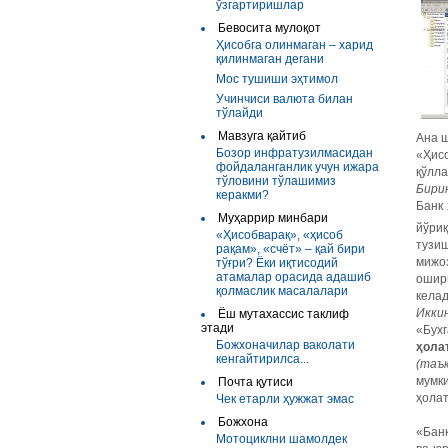
ўзгартиришлар
Бевосита мулоқот
Ҳисобга олинмаган – харид
қилинмаган дегани
Мос тушиши эҳтимол
Учинчиси валюта билан
тўлайди
Мавзуга қайтиб
Ана 
Бозор инфратузилмасидан
«Ҳис
фойдаланганлик учун ижара
қўлла
тўловини тўлашимиз
Бири
керакми?
Банк 
Муҳаррир минбари
йўри
«Ҳисобварақ», «ҳисоб
тузиш
рақам», «счёт» – қай бири
мижо
тўғри? Ёки иқтисодий
атамалар орасида адашиб
ошир
қолмаслик масалалари
кела
Икки
Ёш мутахассис таклиф
этади
«Бух
Божхоначилар ваколати
ҳола
кенгайтирилса...
(таъ
мумки
Почта қутиси
ҳолат
Чек етарли ҳужжат эмас
Божхона
«Бан
Мотоциклни шамолдек