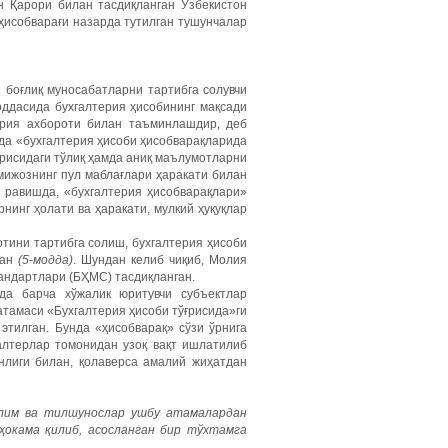
н Қарори билан тасдиқланган Ўзбекистон
ҳисобварағи назарда тутилган тушунчалар
 боғлиқ муносабатларни тартибга солувчи
оддасида бухгалтерия ҳисобининг мақсади
ерия ахбороти билан таъминлашдир, деб
тда «бухгалтерия ҳисоби ҳисобварақларида
ўғрисидаги тўлиқ ҳамда аниқ маълумотларни
мижознинг пул маблағлари ҳаракати билан
и равишда, «бухгалтерия ҳисобварақлари»
нинг ҳолати ва ҳаракати, мулкий ҳуқуқлар
отини тартибга солиш, бухгалтерия ҳисоби
н ­
(5-модда)
. Шундан келиб чиқиб, Молия
андартлари (БҲМС) тасдиқланган.
да барча хўжалик юритувчи субъектлар
тамаси «Бухгалтерия ҳисоби тўғрисида»ги
этилган. Бунда «ҳисобварақ» сўзи ўрнига
галтерлар томонидан узоқ вақт ишлатилиб
анлиги билан, қолаверса амалий жиҳатдан
-олим ва тилшунослар ушбу атамалардан
ҳокама қилиб, асосланган бир тўхтамга