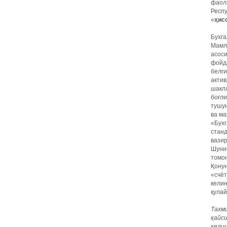
фаол
Респ
«
ҳис
Бухга
Мамл
асос
фойд
белги
актив
шаклл
боғл
тушун
ва ма
«Бухг
стан
вазир
Шуни
томон
Қону
«счё
келин
қулай
Тахм
қайс
кели