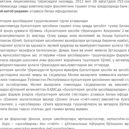
иятини лицензиялаш тўғрисидаги низомда, 2012 йил 28 августдаги 253-со
убликасида савдо комплекслари фаолиятини ташкил этиш қоидаларида банк 
об-китоб рақами»
атамаси билан ифодаланган.
лтерия ҳисобварағи тушунчасининг турли атамалари
акатимизда бухгалтерия ҳисобини ташкил этиш ҳамда ҳисобот тузиш билан
ий қонун ҳужжати бўлмиш «Бухгалтерия ҳисоби тўғрисидаги» Қонуннинг 2-м
аланувчиларни ўз вақтида тўлиқ ҳамда аниқ молиявий ва бошқа бухгалт
ланган бўлиб, бухгалтерия ҳисобининг вазифалари қаторида биринчи навба
ларнинг ҳолати ва ҳаракати, мулкий ҳуқуқлар ва мажбуриятларнинг ҳолати т
антириш» вазифаси белгиланган. Демак, банк ва унинг мижози ўртасидаги 
иқ муносабатларни акс эттирувчи «банк ҳисобварағи» тушунчасидан фарқл
часи юридик шахснинг ички фаолият жараёнига тааллуқли бўлиб, у активлар
жбуриятларнинг ҳолати тўғрисидаги маълумотларни акс эттиради.
алтерия ҳисоби тўғрисида»ги Қонунга мувофиқ бухгалтерия ҳисоби ва ҳисоб
дартларини ишлаб чиқиш ва тасдиқлаш Молия вазирлиги зиммасига юкланга
лиги томонидан Ўзбекистон Республикаси бухгалтерия ҳисобининг миллий ст
си эътиборлики, Молия вазирлиги томонидан тасдиқланган ва амалиёт
идан қўлланиб келинаётган БҲМСда «бухгалтерия ҳисоби ҳисобварақлари» а
ндан фарқли ўлароқ «бухгалтерия ҳисоби счётлари» атамаси билан ифода 
т» сўзининг ишлатилиши мазкур сўзнинг (яъни «счёт»нинг) амалиётчи бух
ганлиги, у «ҳисобварақ» сўзига қараганда тушунарлироқ ва қисқароқ бўлг
лиги билан тақозо этилган, деб тахмин қилиш мумкин.
ин ва фаразлар ўрнига, қонун ижодкорлари, мутахассислар, иқтисодчи
и бири – «ҳисобварақ» ёки «счёт» – қўлланилиши тўғрироқ бўлишини му
шларини мақсадга мувофиқ деб ҳисоблаймиз.