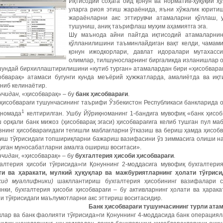
Иқтисодий соҳага оид қонун ва норматив-ҳуқуқий 
уларга риоя этиш жараёнида, яъни хўжалик юрити
жараёнларни акс эттирувчи атамаларни қўллаш, 
тушуниш, аниқ таърифлаш муҳим аҳамиятга эга.
Шу маънода айни пайтда иқтисодий атамаларнин
қўлланилишини таъминлайдиган вақт келди, чамами
қонун ижодкорлари, давлат идоралари мутахасси
олимлар, тилшуносларнинг биргаликда изланишлар о
шундай бирхиллаштирилишини «кутиб турган» атамалардан бири «ҳисобварақ
обварақ» атамаси бугунги кунда меъёрий ҳужжатларда, амалиётда ва иқ
ниб келинаётир.
нчидан,
«ҳисобварақ» – бу
банк ҳисобварағи
.
ҳисобварағи тушунчасининг таърифи Ўзбекистон Республикаси банкларида о
1
қномада
келтирилган. Ушбу Йўриқноманинг 1-бандига мувофиқ «банк ҳисоб
 орқали банк мижоз (ҳисобварақ эгаси) ҳисобварағига келиб тушган пул ма
знинг ҳисобварағидаги тегишли маблағларни ўтказиш ва бериш ҳамда ҳисоб
иш тўғрисидаги топшириқларни бажариш вазифасини ўз зиммасига олиши на
диган муносабатларни амалга ошириш воситаси».
нчидан,
«ҳисобварақ» – бу
бухгалтерия ҳисоби ҳисобварағи
.
галтерия ҳисоби тўғрисида»ги Қонуннинг 2-моддасига мувофиқ бухгалтер
ти ва ҳаракати, мулкий ҳуқуқлар ва мажбуриятларнинг ҳолати тўғрис
кид муаллифники)
шакллантириш бухгалтерия ҳисобининг вазифалари си
нки, бухгалтерия ҳисоби ҳисобварағи – бу активларнинг ҳолати ва ҳарака
и тўғрисидаги маълумотларни акс эттириш воситасидир.
Банк ҳисобварағи тушунчасининг турли ата
клар ва банк фаолияти тўғрисида»ги Қонуннинг 4-моддасида банк операция