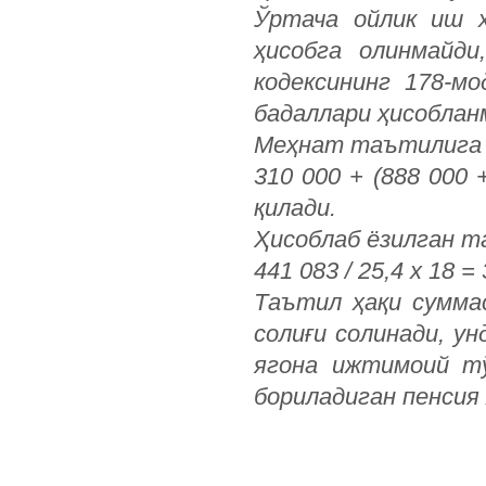
Ўртача ойлик иш ҳ
ҳисобга олинмайди
кодексининг 178-м
бадаллари ҳисоблан
Меҳнат таътилига ҳ
310 000 + (888 000 
қилади.
Ҳисоблаб ёзилган т
441 083 / 25,4 х 18 =
Таътил ҳақи сумма
солиғи солинади, у
ягона ижтимоий тў
бориладиган пенсия