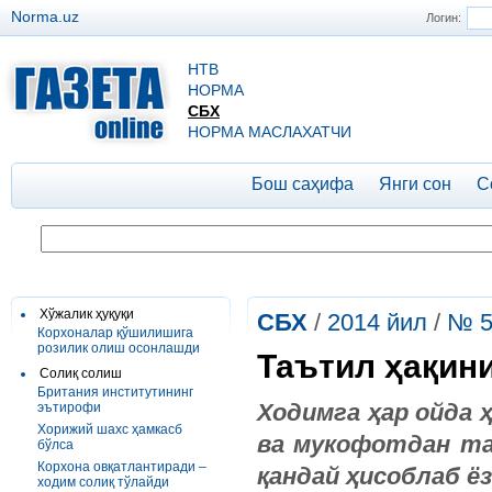
Norma.uz
Логин:
НТВ
НОРМА
СБХ
НОРМА МАСЛАХАТЧИ
Бош саҳифа
Янги сон
С
Хўжалик ҳуқуқи
СБХ
/
2014 йил
/
№ 
Корхоналар қўшилишига
розилик олиш осонлашди
Таътил ҳақин
Солиқ солиш
Британия институтининг
Ходимга ҳар ойда 
эътирофи
Хорижий шахс ҳамкасб
ва мукофотдан та
бўлса
Корхона овқатлантиради –
қандай ҳисоблаб ё
ходим солиқ тўлайди