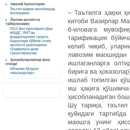
Амалий бухгалтерия
Таътил ҳақини ҳисоблашда
– Таътилга ҳақни ҳ
янглишманг
китоби Вазирлар Маҳ
Йиллик ҳисоботга
тайёрланамиз
6-иловага мувофи
2013 йил якунларига кўра
ЖШДС, ЯИТ ва
тарификация бўйич
фуқароларнинг суғурта
бадаллари бўйича солиқ
келиб чиқиб, уларн
ҳисоботи шаклларини
тўлдиришга доир
тушунтиришлар
лавозим маошидан о
Қонунбузарликлар фош
ишлаганларга олти
этилди
Айланма йўлдаги
бирига ва ҳоказолар
«кашандалар»
ишлаб топилган қў
иш ҳақига қўшимча
ҳисобланадиган бош
Шу тариқа, таътил
қуйидаги тартибда
маошга унинг ҳисо