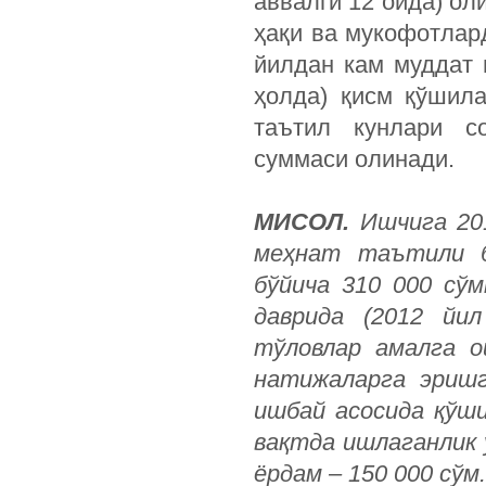
аввалги 12 ойда) о
ҳақи ва мукофотлард
йилдан кам муддат 
ҳолда) қисм қўшила
таътил кунлари с
суммаси олинади.
МИСОЛ.
Ишчига 201
меҳнат таътили б
бўйича 310 000 сў
даврида (2012 йил
тўловлар амалга о
натижаларга эришг
ишбай асосида қўши
вақтда ишлаганлик у
ёрдам – 150 000 сўм.