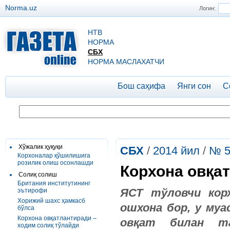
Norma.uz
Логин:
НТВ
НОРМА
СБХ
НОРМА МАСЛАХАТЧИ
Бош саҳифа
Янги сон
С
Хўжалик ҳуқуқи
СБХ
/
2014 йил
/
№ 
Корхоналар қўшилишига
розилик олиш осонлашди
Корхона овқат
Солиқ солиш
Британия институтининг
ЯСТ тўловчи кор
эътирофи
Хорижий шахс ҳамкасб
ошхона бор, у муа
бўлса
Корхона овқатлантиради –
овқат билан та
ходим солиқ тўлайди