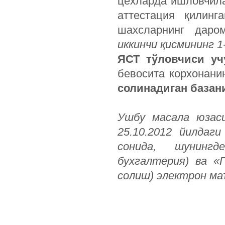
цехларда ишловчил
аттестация қилинг
шахсларнинг дар
иккинчи қисмининг 1
ЯСТ тўловчиси уч
бевосита корхонани
солинадиган базан
Ушбу масала юзас
25.10.2012 йилдаги
сонида, шунингд
бухгалтерия) ва «
солиш) элект­рон м