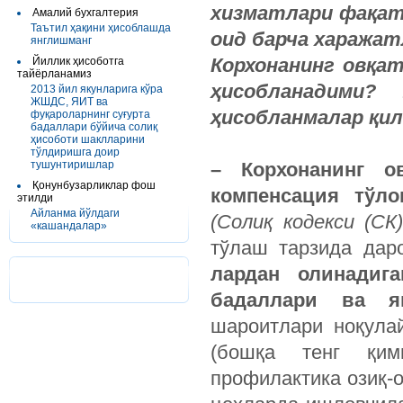
хизматлари фақат 
Амалий бухгалтерия
Таътил ҳақини ҳисоблашда
оид барча харажат
янглишманг
Корхонанинг овқа
Йиллик ҳисоботга
тайёрланамиз
ҳисобланадими?
2013 йил якунларига кўра
ЖШДС, ЯИТ ва
ҳисобланмалар қи
фуқароларнинг суғурта
бадаллари бўйича солиқ
ҳисоботи шаклларини
тўлдиришга доир
тушунтиришлар
– Корхонанинг о
Қонунбузарликлар фош
компенсация тўло
этилди
Айланма йўлдаги
(Солиқ кодекси (СК
«кашандалар»
тўлаш тарзида дар
лардан олинадига
бадаллари ва я
шароитлари ноқула
(бошқа тенг қимм
профилактика озиқ-о