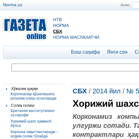
Norma.uz
Логин:
НТВ
НОРМА
СБХ
НОРМА МАСЛАХАТЧИ
Бош саҳифа
Янги сон
С
Хўжалик ҳуқуқи
СБХ
/
2014 йил
/
№ 
Корхоналар қўшилишига
розилик олиш осонлашди
Хорижий шахс
Солиқ солиш
Британия институтининг
Корхонамиз комп
эътирофи
Хорижий шахс ҳамкасб
улгуржи сотади. 
бўлса
Корхона овқатлантиради –
контрактлари ҳа
ходим солиқ тўлайди