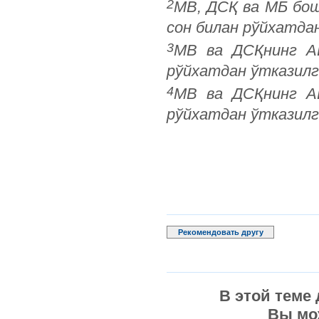
2
МВ, ДСҚ ва МБ бош
сон билан рўйхатда
3
МВ ва ДСҚнинг АВ
рўйхатдан ўтказилга
4
МВ ва ДСҚнинг АВ
рўйхатдан ўтказилга
Рекомендовать другу
В этой теме
Вы мо