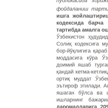
публикасида хори
фойдаланиш тарти
ишга жойлаштириш
кодексида барча
тартибда амалга о
Ўзбекистон ҳудуди
Солиқ кодексига м
бор-йўқлигига қара
моддасига кўра Ўз
доимий яшаб турга
қандай кетма-кетлик
ортиқ муддат Ўзбе
эътироф этилади. А
яшаган бўлса ва
ишларнинг бажари
даромадларига 20