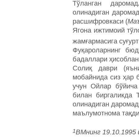
Тўланган дарома
олинадиган дарома
расшифровкаси (
Маъ
Ягона ижтимоий тўл
жамғармасига суғурт
Фуқароларнинг бюд
бадаллари ҳисоблан
Солиқ даври (яън
мобайнида сиз ҳар 
учун Ойлар бўйича
билан биргаликда 
олинадиган даромад
маълумотнома тақди
1
ВМнинг 19.10.1995 