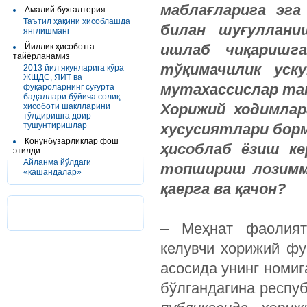
маблағларига эг
Амалий бухгалтерия
Таътил ҳақини ҳисоблашда
билан шуғуллани
янглишманг
ишлаб чиқаришг
Йиллик ҳисоботга
тайёрланамиз
тўқимачилик уск
2013 йил якунларига кўра
ЖШДС, ЯИТ ва
мутахассислар та
фуқароларнинг суғурта
бадаллари бўйича солиқ
Хорижий ходимлар
ҳисоботи шаклларини
тўлдиришга доир
тушунтиришлар
хусу­сиятлари бо
Қонунбузарликлар фош
ҳисоблаб ёзиш ке
этилди
Айланма йўлдаги
топшириш лозимми
«кашандалар»
қаерга ва қачон?
– Меҳнат фаолият
келувчи хорижий фу
асосида унинг номиг
бўлгандагина респу