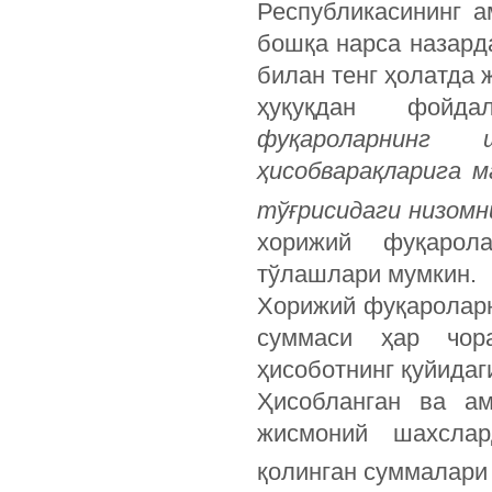
Республикасининг 
бошқа нарса назард
билан тенг ҳолатда 
ҳуқуқдан фойд
фуқароларнинг 
ҳисобварақларига 
тўғрисидаги низомн
хорижий фуқаро
тўлашлари мумкин.
Хорижий фуқароларн
суммаси ҳар чора
ҳисоботнинг қуйидаг
Ҳисобланган ва ам
жисмоний шахслар
қолинган суммалари