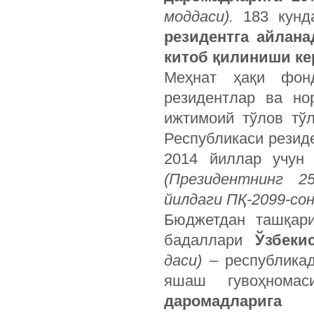
моддаси).
183 кунда
резидентга айлан
китоб қилиниши ке
Меҳнат ҳақи фон
резидентлар ва но
ижтимоий тўлов тў
Рес­публикаси резид
2014 йиллар учу
(Президентнинг 25
йилдаги ПҚ-2099-сон
Бюджетдан ташқари
бадаллари
Ўзбеки
даси)
– республикад
яшаш гувоҳнома
даромадларига
ҳи