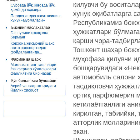
этилди
қилувчи бу воситал
Сўровда йўқ, қоғозда йўқ,
ҳамёнда «ҳозир»
хунук оқибатларга с
Пардоз-андоз воситасининг
хунук «муомаласи»
Республикамиз божх
Бизнинг маслаҳатлар
ҳужжатлари бўлмага
Газ пулини оқсоқолга
берманг
қарши чора-тадбирл
Корхона жисмоний шахс
автотранспортидан
Тошкент шаҳар божх
фойдаланганда...
муҳофаза қилувчи и
Фармон ва шарҳ
Мамлакатнинг таянчлари
бошқарувидаги «Нек
ёки фермер хўжаликлари
фаолиятига бир назар
автомобиль салони 
Кўп билган кам бўлмайди
тасдиқловчи ҳужжатл
Асрий чанглар қаъридаги
йиллик ҳисобот
ортиқ парфюмерия м
кетилаётганлиги ан
кирилган, табиийки,
атторлик молларини
экан.