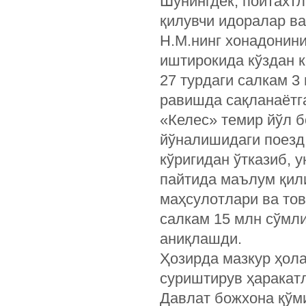
Шунингдек, пойтахт
қилувчи идоралар в
Н.М.нинг хонадонин
иштирокида кўздан к
27 турдаги салкам 
равишда сақланаётг
«Келес» темир йўл 
йўналишидаги поезд
кўригидан ўтказиб, 
пайтида маълум қили
маҳсулотлари ва то
салкам 15 млн сўмл
аниқлашди.
Ҳозирда мазкур ҳол
суриштирув ҳаракат
Давлат божхона қўм