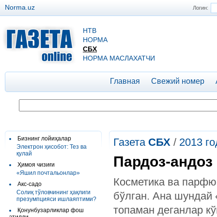
Norma.uz
Логин:
НТВ
НОРМА
СБХ
НОРМА МАСЛАХАТЧИ
Главная
Свежий номер
Бизнинг лойиҳалар
Газета
СБХ
/
2013 го
Электрон ҳисобот: Тез ва
қулай
Пардоз-андоз
Ҳимоя чизиғи
«Яшил почтальонлар»
Косметика ва парфю
Акс-садо
Солиқ тўловчининг ҳақлиги
бўлган. Ана шундай
презумпцияси ишлаяптими?
топаман деганлар кў
Қонунбузарликлар фош