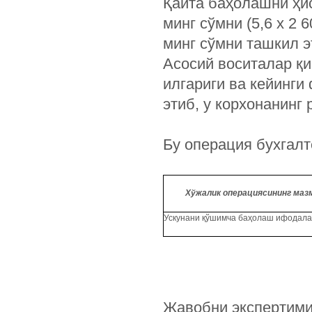
Қайта баҳолашни ҳис
минг сўмни (5,6 х 2
минг сўмни ташкил э
Асосий воситалар қ
илгариги ва кейинги 
этиб, у корхонанинг
Бу операция бухгал
Хўжалик операциясининг маз
Ускунани қўшимча баҳолаш ифодал
Жавобни экспертим