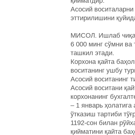
қийматдир.
Асосий воситаларни 
эттирилишини қуйида
МИСОЛ. Ишлаб чиқар
6 000 минг сўмни ва
ташкил этади.
Корхона қайта баҳо
воситанинг ушбу тури
Асосий воситанинг 
Асосий воситани қа
корхонанинг бухгалт
– 1 январь ҳолатига
ўтказиш тартиби тўғ
1192-сон билан рўйх
қийматини қайта ба