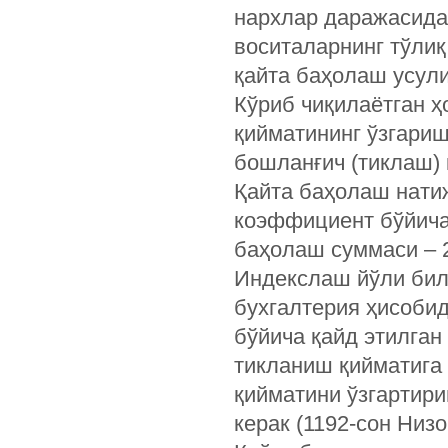
нархлар даражасида
воситаларнинг тўлиқ
қайта баҳолаш усули
Кўриб чиқилаётган ҳ
қийматининг ўзгариш
бошланғич (тиклаш)
Қайта баҳолаш натиж
коэффициент бўйича)
баҳолаш суммаси – 2
Индекслаш йўли бил
бухгалтерия ҳисобид
бўйича қайд этилган
тикланиш қийматига 
қийматини ўзгартир
керак (1192-сон Низо