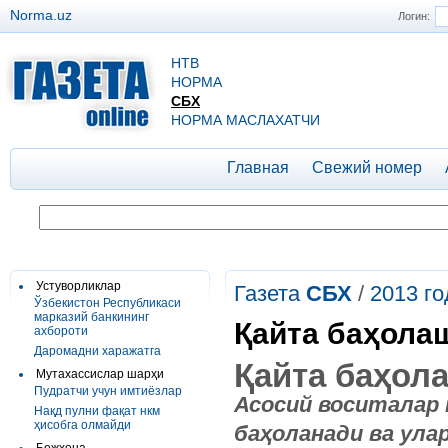
Norma.uz
Логин:
НТВ
НОРМА
СБХ
НОРМА МАСЛАХАТЧИ
Главная
Свежий номер
Устуворликлар
Газета
СБХ
/
2013 го
Ўзбекистон Республикаси
марказий банкининг
Қайта баҳола
ахбороти
Даромадни харажатга
Қайта баҳол
Мутахассислар шарҳи
Пудратчи учун имтиёзлар
Асосий воситалар 
Нақд пулни фақат нкм
ҳисобга олмайди
баҳоланади ва ула