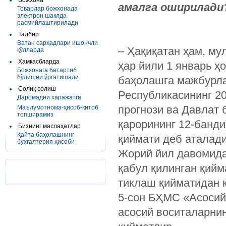
Божхона
амалга оширилади
Товарлар божхонада
электрон шаклда
расмийлаштирилади
Тадбир
Ватан сарҳадлари ишончли
– Ҳақиқатан ҳам, му
қўлларда
Ҳамкасбларда
ҳар йили 1 январь ҳ
Божхонага батартиб
бўлишни ўргатишади
баҳолашга мажбурла
Солиқ солиш
Республикасининг 20
Даромадни харажатга
прогнози ва Давлат 
Маълумотнома-ҳисоб-китоб
топширамиз
қарорининг 12-банди
Бизнинг маслаҳатлар
Қайта баҳолашнинг
қиймати деб аталади
бухгалтерия ҳисоби
Жорий йил давомида 
қабул қилинган қийм
тиклаш қийматидан 
5-сон БҲМС «Асосий
асосий воситаларнин