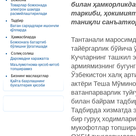
Божхона
билан ҳамкорликд
Товарлар божхонада
электрон шаклда
таркиби, ҳокимият
расмийлаштирилади
таниқли санъатко
Тадбир
Ватан сарҳадлари ишончли
қўлларда
Ҳамкасбларда
Тантанали маросимд
Божхонага батартиб
бўлишни ўргатишади
тайёргарлик бўйича 
Солиқ солиш
Кучларнинг ташкил 
Даромадни харажатга
армиямизнинг бугунг
Маълумотнома-ҳисоб-китоб
топширамиз
Ўзбекистон халқ арт
Бизнинг маслаҳатлар
Қайта баҳолашнинг
актёри Теша Мўмино
бухгалтерия ҳисоби
ватанпарварлик туйғ
билан байрам тадбир
Тадбирда хизматда 
бир гуруҳ ходимлари
мукофотлар топшир