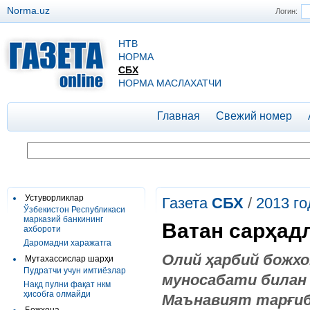
Norma.uz
Логин:
НТВ
НОРМА
СБХ
НОРМА МАСЛАХАТЧИ
Главная
Свежий номер
Устуворликлар
Газета
СБХ
/
2013 го
Ўзбекистон Республикаси
марказий банкининг
Ватан сарҳад
ахбороти
Даромадни харажатга
Олий ҳарбий божх
Мутахассислар шарҳи
Пудратчи учун имтиёзлар
муносабати билан 
Нақд пулни фақат нкм
ҳисобга олмайди
Маънавият тарғиб