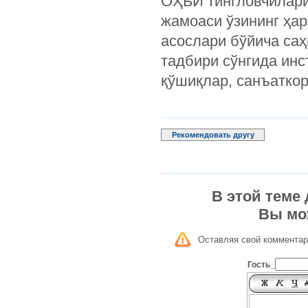
ОҲБИ тингловчилари
жамоаси ўзининг ҳар
асослари бўйича са
тадбири сўнгида инс
қўшиқлар, санъаткор
Рекомендовать другу
В этой теме
Вы мо
Оставляя свой комментар
Гость_